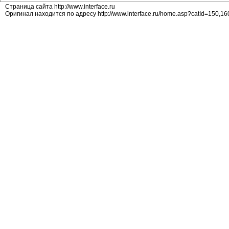
Страница сайта http://www.interface.ru
Оригинал находится по адресу http://www.interface.ru/home.asp?catId=150,