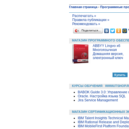
Главная страница
-
Программные пр
Распечатать »
Правила публикации »
Рекомендовать »
Поделиться…
МАГАЗИН ПРОГРАММНОГО ОБЕСП
ABBYY Lingvo x6
Многоязычная
Домашняя версия,
электронный ключ
КУРСЫ ОБУЧЕНИЯ
WWW.ITSHOP.
BABOK Guide 3.0: Управление
Oracle. Настройка языка SQL
Jira Service Management
МАГАЗИН СЕРТИФИКАЦИОННЫХ Э
IBM Talent Insights Technical Ma
IBM Rational Release and Deploy
IBM MobileFirst Platform Founda