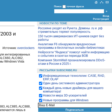
Поиск
точная фраза
Вход
Регистрация
НОВОСТИ ПО ТЕМЕ
Россияне уходят из Рунета. Домены .ru и .рф
стремительно теряют популярность
/2003 и
150 тысяч американских ИТ-шников сидят без
работы
Аналитики F6 обнаружили вредоносные
программы в бесплатных онлайн-библиотеках
Источник:
overclockers
Нейросети "Яндекса" помогут найти информацию
 для интегрированных
о событиях в газетах периода ВОВ
ALC660, ALC662,
Компания StormWall проанализировала DDoS-
мы Windows Vista
атаки в России в 2025 г.
РАССЫЛКИ SUBSCRIBE.RU
Информационные технологии: CASE, RAD,
ERP, OLAP
Один день системного администратора
Каждый день новые драйверы для вашего
компьютера!
Новости мира 3D-ускорителей
Новые программы для Windows
883, ALC885, ALC888,
ключается лишь в