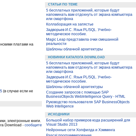
СТАТЬИ ПО ТЕМЕ
5 бесплатных приложений, которые будут
напоминать вам отдохнуть от экрана компьютера
или смартфона
Коллаборация на запястье
Задворьев И.С. Язык PL/SQL. Учебно-
методическое пособие.
Magic Leap представила очки смешанной
реальности
инскими платами на
Шаблоны облачной архитектуры
НОВИНКИ КАТАЛОГА DOWNLOAD
5 бесплатных приложений, которые будут
напоминать вам отдохнуть от экрана компьютера
или смартфона
Задворьев И.С. Язык PL/SQL. Учебно-
методическое пособие.
Шаблоны облачной архитектуры
5
(в случае если не
Создание запросов с помощью SAP
BusinessObjects WebIntelligence Query - HTML
Руководство пользователя SAP BusinessObjects
Web Intelligence
ИСХОДНИКИ
Большой набор примеров кода расширений для
ки, электронные книги.
Visual Studio 2013
га Download -
сообщите
Нейронные сети Хопфилда и Хэмминга
Pascal программирование