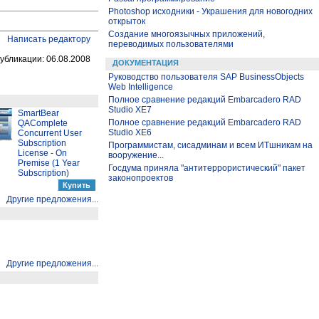
Photoshop исходники - Украшения для новогодних
открыток
Создание многоязычных приложений,
Написать редактору
переводимых пользователями
убликации: 06.08.2008
ДОКУМЕНТАЦИЯ
Руководство пользователя SAP BusinessObjects
Web Intelligence
Полное сравнение редакций Embarcadero RAD
Studio XE7
SmartBear
Полное сравнение редакций Embarcadero RAD
QAComplete
Studio XE6
Concurrent User
Subscription
Программистам, сисадминам и всем ИТшникам на
License - On
вооружение...
Premise (1 Year
Госдума приняла "антитеррористический" пакет
Subscription)
законопроектов
Другие предложения...
Другие предложения...