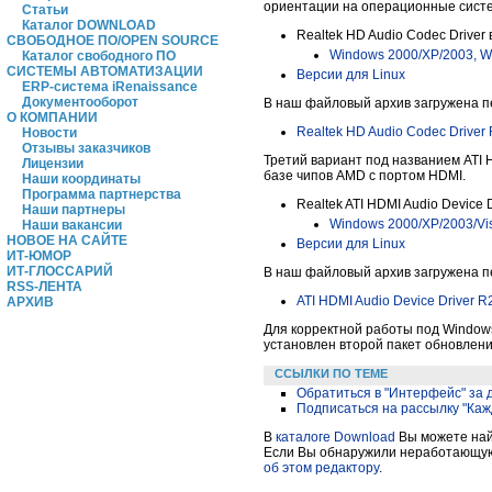
ориентации на операционные систе
Статьи
Каталог DOWNLOAD
Realtek HD Audio Codec Driver 
СВОБОДНОЕ ПО/OPEN SOURCE
Windows 2000/XP/2003, W
Каталог свободного ПО
СИСТЕМЫ АВТОМАТИЗАЦИИ
Версии для Linux
ERP-система iRenaissance
Документооборот
В наш файловый архив загружена п
О КОМПАНИИ
Realtek HD Audio Codec Driver
Новости
Отзывы заказчиков
Третий вариант под названием ATI 
Лицензии
базе чипов AMD с портом HDMI.
Наши координаты
Программа партнерства
Realtek ATI HDMI Audio Device D
Наши партнеры
Windows 2000/XP/2003/Vis
Наши вакансии
НОВОЕ НА САЙТЕ
Версии для Linux
ИТ-ЮМОР
ИТ-ГЛОССАРИЙ
В наш файловый архив загружена п
RSS-ЛЕНТА
ATI HDMI Audio Device Driver R
АРХИВ
Для корректной работы под Windows
установлен второй пакет обновлени
ССЫЛКИ ПО ТЕМЕ
Обратиться в "Интерфейс" за
Подписаться на рассылку "Каж
В
каталоге Download
Вы можете найт
Если Вы обнаружили неработающую 
об этом редактору
.