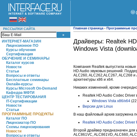
Главная страница
-
Программные пр
РАССЫЛКИ САЙТА
Драйверы: Realtek HD
ИНТЕРНЕТ-МАГАЗИН
Лицензионное ПО
Windows Vista (downlo
Курсы обучения
Сертификация
ОБУЧЕНИЕ И СЕМИНАРЫ
Каталог курсов
Компания Realtek выпустила новые 
Новости
HD Audio звуковых решений. Подде
Статьи
ALC260, ALC262,ALC267, ALC268 и 
Вопросы и ответы
архитектуры х86 и х64.
Бесплатные семинары
Онлайн-курсы
Никаких изменений, кроме очередно
Курсы Microsoft On-Demand
Кафедра МФТИ
Realtek HD Audio Codec Driver 
ЦЕНТР ТЕСТИРОВАНИЯ
Windows Vista x86/x64
(22
IT-Сертификации
Новости
Версии для Linux
Статьи
ПРОГРАММНЫЕ ПРОДУКТЫ
В наш файловый архив загружена п
Каталог ПО
Realtek HD Audio Codec Driver
Лицензиатор ПО
Схемы лицензирования
Второй драйвер предназначен для 
Новости
ALC861VC, ALC861VD, ALC660, ALC6
Вопросы и ответы