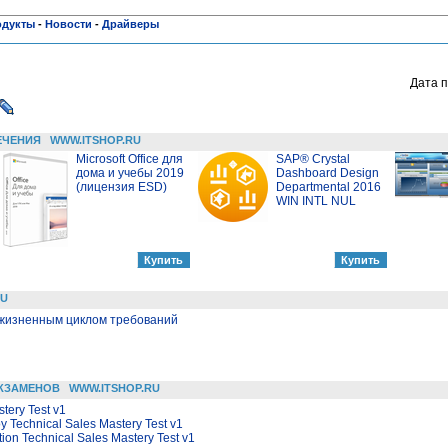
одукты
-
Новости
-
Драйверы
Дата п
ЕЧЕНИЯ
WWW.ITSHOP.RU
Microsoft Office для
SAP® Crystal
дома и учебы 2019
Dashboard Design
(лицензия ESD)
Departmental 2016
WIN INTL NUL
RU
 жизненным циклом требований
КЗАМЕНОВ
WWW.ITSHOP.RU
stery Test v1
 Technical Sales Mastery Test v1
tion Technical Sales Mastery Test v1