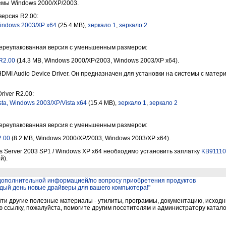
мы Windows 2000/XP/2003.
версия R2.00:
indows 2003/XP x64
(25.4 MB),
зеркало 1
,
зеркало 2
ереупакованная версия с уменьшенным размером:
 R2.00
(14.3 MB, Windows 2000/XP/2003, Windows 2003/XP x64).
HDMI Audio Device Driver. Он предназначен для установки на системы с матер
river R2.00:
ta, Windows 2003/XP/Vista x64
(15.4 MB),
зеркало 1
,
зеркало 2
ереупакованная версия с уменьшенным размером:
2.00
(8.2 MB, Windows 2000/XP/2003, Windows 2003/XP x64).
 Server 2003 SP1 / Windows XP x64 необходимо установить заплатку
KB91110
й).
 дополнительной информацией/по вопросу приобретения продуктов
дый день новые драйверы для вашего компьютера!"
и другие полезные материалы - утилиты, программы, документацию, исходни
ссылку, пожалуйста, помогите другим посетителям и администратору катало