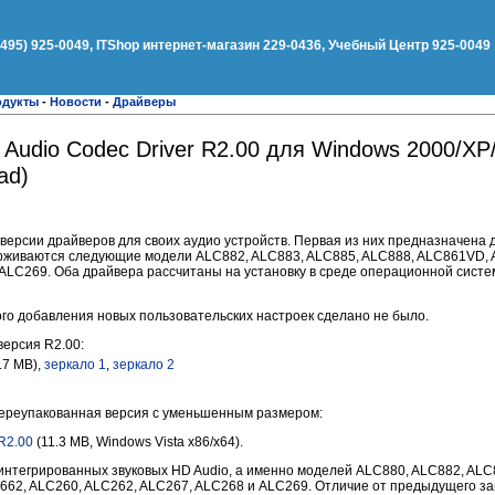
(495) 925-0049, ITShop интернет-магазин 229-0436, Учебный Центр 925-0049
одукты
-
Новости
-
Драйверы
 Audio Codec Driver R2.00 для Windows 2000/XP
ad)
версии драйверов для своих аудио устройств. Первая из них предназначена
рживаются следующие модели ALC882, ALC883, ALC885, ALC888, ALC861VD, 
ALC269. Оба драйвера рассчитаны на установку в среде операционной систе
го добавления новых пользовательских настроек сделано не было.
версия R2.00:
.7 MB),
зеркало 1
,
зеркало 2
ереупакованная версия с уменьшенным размером:
 R2.00
(11.3 MB, Windows Vista x86/x64).
интегрированных звуковых HD Audio, а именно моделей ALC880, ALC882, ALC
62, ALC260, ALC262, ALC267, ALC268 и ALC269. Отличие от предыдущего за