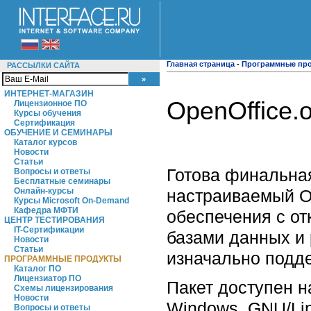
Главная страница
-
Программные пр
РАССЫЛКИ САЙТА
ИНТЕРНЕТ-МАГАЗИН
OpenOffice.o
Лицензионное ПО
Курсы обучения
Сертификация
ОБУЧЕНИЕ И СЕМИНАРЫ
Каталог курсов
Новости
Статьи
Готова финальная
Вопросы и ответы
Бесплатные семинары
настраиваемый Op
Онлайн-курсы
Курсы Microsoft On-Demand
Кафедра МФТИ
обеспечения с о
ЦЕНТР ТЕСТИРОВАНИЯ
IT-Сертификации
базами данных и 
Новости
Статьи
изначально подд
ПРОГРАММНЫЕ ПРОДУКТЫ
Каталог ПО
Лицензиатор ПО
Пакет доступен н
Схемы лицензирования
Новости
Windows, GNU/Lin
Вопросы и ответы