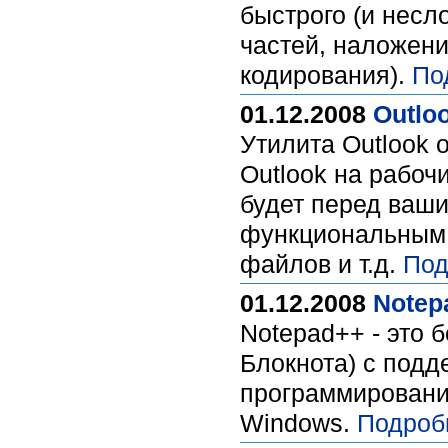
быстрого (и несл
частей, наложен
кодирования).
По
01.12.2008
Outloo
Утилита Outlook 
Outlook на рабоч
будет перед ваши
функциональным,
файлов и т.д.
Под
01.12.2008
Notepa
Notepad++ - это 
Блокнота) с подд
программировани
Windows.
Подроб