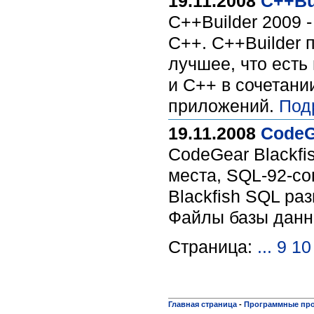
19.11.2008
C++Bu
C++Builder 2009 
C++. C++Builder 
лучшее, что есть
и C++ в сочетани
приложений.
Под
19.11.2008
CodeG
CodeGear Blackfi
места, SQL-92-с
Blackfish SQL раз
Файлы базы данн
Страница:
...
9
10
Главная страница
-
Программные пр