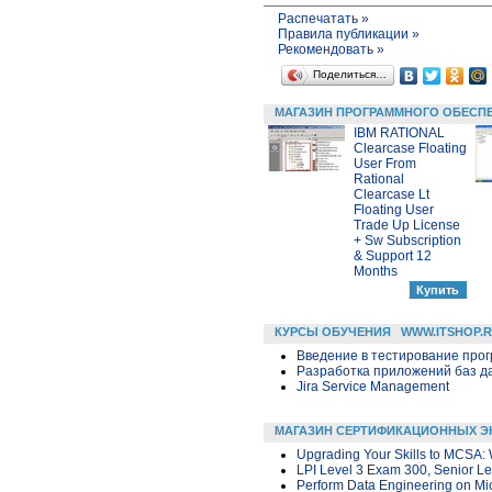
Распечатать »
Правила публикации »
Рекомендовать »
Поделиться…
МАГАЗИН ПРОГРАММНОГО ОБЕСП
IBM RATIONAL
Clearcase Floating
User From
Rational
Clearcase Lt
Floating User
Trade Up License
+ Sw Subscription
& Support 12
Months
КУРСЫ ОБУЧЕНИЯ
WWW.ITSHOP.
Введение в тестирование про
Разработка приложений баз дан
Jira Service Management
МАГАЗИН СЕРТИФИКАЦИОННЫХ Э
Upgrading Your Skills to MCSA:
LPI Level 3 Exam 300, Senior Lev
Perform Data Engineering on Mic