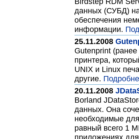
Birdstep RDM Ser
данных (СУБД) на
обеспечения неме
информации.
Под
25.11.2008
Gutenp
Gutenprint (ране
принтера, котор
UNIX и Linux печ
другие.
Подробне
20.11.2008
JDataS
Borland JDataSto
данных. Она соче
необходимые для 
равный всего 1 M
приложениях для