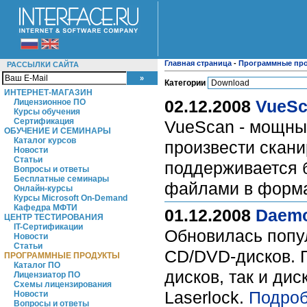
Главная страница
-
Программные пр
РАССЫЛКИ САЙТА
Категории
ИНТЕРНЕТ-МАГАЗИН
02.12.2008
VueSc
Лицензионное ПО
Курсы обучения
Сертификация
VueScan - мощный
ОБУЧЕНИЕ И СЕМИНАРЫ
Каталог курсов
произвести скани
Новости
Статьи
поддерживается б
Вопросы и ответы
Бесплатные семинары
файлами в форм
Онлайн-курсы
Курсы Microsoft On-Demand
Кафедра МФТИ
01.12.2008
Daemo
ЦЕНТР ТЕСТИРОВАНИЯ
IT-Сертификации
Обновилась попу
Новости
Статьи
CD/DVD-дисков. 
ПРОГРАММНЫЕ ПРОДУКТЫ
Каталог ПО
дисков, так и ди
Лицензиатор ПО
Схемы лицензирования
Laserlock.
Подроб
Новости
Вопросы и ответы