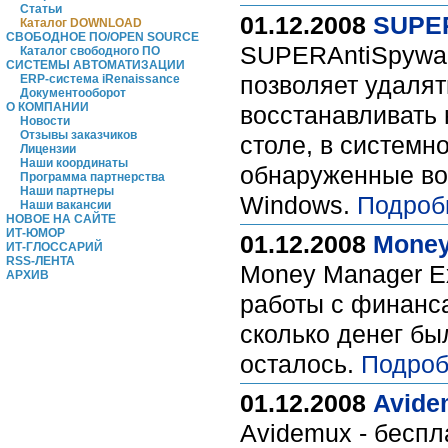
Статьи
01.12.2008
SUPER
Каталог DOWNLOAD
СВОБОДНОЕ ПО/OPEN SOURCE
SUPERAntiSpyware
Каталог свободного ПО
СИСТЕМЫ АВТОМАТИЗАЦИИ
позволяет удаля
ERP-система iRenaissance
Документооборот
О КОМПАНИИ
восстанавливать 
Новости
Отзывы заказчиков
столе, в системн
Лицензии
Наши координаты
обнаруженные во
Программа партнерства
Наши партнеры
Windows.
Подроб
Наши вакансии
НОВОЕ НА САЙТЕ
ИТ-ЮМОР
01.12.2008
Money
ИТ-ГЛОССАРИЙ
RSS-ЛЕНТА
Money Manager Ex
АРХИВ
работы с финанса
сколько денег бы
осталось.
Подроб
01.12.2008
Avidem
Avidemux - бесп