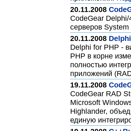
20.11.2008
CodeG
CodeGear Delphi/
серверов System 
20.11.2008
Delphi
Delphi for PHP - 
PHP в корне изме
полностью интег
приложений (RAD
19.11.2008
CodeG
CodeGear RAD Stu
Microsoft Window
Highlander, объед
единую интегрир