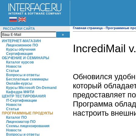
Главная страница
-
Программные пр
РАССЫЛКИ САЙТА
ИНТЕРНЕТ-МАГАЗИН
IncrediMail 
Лицензионное ПО
Курсы обучения
Сертификация
ОБУЧЕНИЕ И СЕМИНАРЫ
Каталог курсов
Новости
Статьи
Обновился удобны
Вопросы и ответы
Бесплатные семинары
который обладае
Онлайн-курсы
Курсы Microsoft On-Demand
Кафедра МФТИ
предоставляет по
ЦЕНТР ТЕСТИРОВАНИЯ
IT-Сертификации
Программа облад
Новости
Статьи
настроить внешни
ПРОГРАММНЫЕ ПРОДУКТЫ
Каталог ПО
Лицензиатор ПО
Схемы лицензирования
Новости
Вопросы и ответы