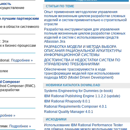
ьность
СТАТЬИ ПО ТЕМЕ
 осуществление
Опыт применения методологии управления
полным жизненным циклом разработки сложных
о лучшим партнерским
изделий и систем применительно к строительной
отрасли
е в области системного
Разработка инструментария для управления
полным жизненным циклом разработки сложных
изделий и систем с использованием средств
. Эти
Atlassian Jira
х к бизнес-процессам
РАЗРАБОТКА МОДЕЛИ И МЕТОДА ВЫБОРА
ОПИСАНИЯ РАЦИОНАЛЬНОЙ АРХИТЕКТУРЫ
ИНФОРМАЦИОННОЙ СИСТЕМЫ
ДОСТОИНСТВА И НЕДОСТАТКИ СИСТЕМ ПО
tional.
Подробнее »
УПРАВЛЕНИЮ ТРЕБОВАНИЯМИ
Обеспечение трассируемости в ходе
более
трансформации моделей при использовании
подхода MDD (Model Driven Development)
od Composer
НОВИНКИ КАТАЛОГА DOWNLOAD
thod Composer (RMC).
 разработки
Systems Engineering for Dummies (e-book)
IBM Rational Publishing Engine 1.1.2.2 (update)
IBM Rational Rhapsody 8.0.1
Rational Requirements Composer 4.0.1
Rational Quality Manager 4.0.1
робнее »
ИСХОДНИКИ
Использование IBM Rational Performance Tester
елями.
Подробнее »
для обмена данными между модульными тестами.