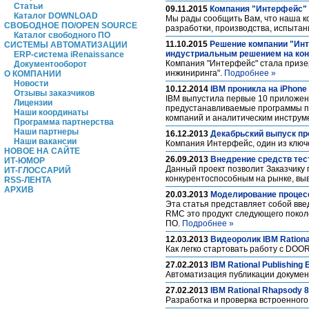
Статьи
09.11.2015
Компания "Интерфейс" 
Каталог DOWNLOAD
Мы рады сообщить Вам, что наша ко
СВОБОДНОЕ ПО/OPEN SOURCE
разработки, производства, испыта
Каталог свободного ПО
11.10.2015
Решение компании "Инт
СИСТЕМЫ АВТОМАТИЗАЦИИ
индустриальным решением на кон
ERP-система iRenaissance
Компания "Интерфейс" стала призе
Документооборот
инжиниринга".
Подробнее »
О КОМПАНИИ
Новости
10.12.2014
IBM проникла на iPhon
Отзывы заказчиков
IBM выпустила первые 10 приложений
Лицензии
предустанавливаемые программы по
Наши координаты
компаний и аналитическим инструм
Программа партнерства
Наши партнеры
16.12.2013
Декабрьский выпуск про
Наши вакансии
Компания Интерфейс, один из ключе
НОВОЕ НА САЙТЕ
26.09.2013
Внедрение средств тест
ИТ-ЮМОР
Данный проект позволит Заказчику 
ИТ-ГЛОССАРИЙ
конкурентоспособным на рынке, вы
RSS-ЛЕНТА
АРХИВ
20.03.2013
Моделирование процесс
Эта статья представляет собой вве
RMC это продукт следующего покол
ПО.
Подробнее »
12.03.2013
Видеоролик IBM Rationa
Как легко стартовать работу с DO
27.02.2013
IBM Rational Publishing E
Автоматизация публикации документ
27.02.2013
IBM Rational Rhapsody 8
Разработка и проверка встроенног