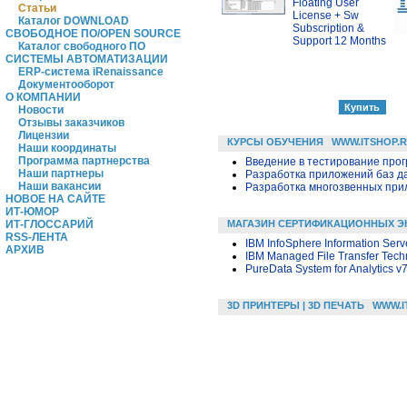
Floating User
Статьи
License + Sw
Каталог DOWNLOAD
Subscription &
СВОБОДНОЕ ПО/OPEN SOURCE
Support 12 Months
Каталог свободного ПО
СИСТЕМЫ АВТОМАТИЗАЦИИ
ERP-система iRenaissance
Документооборот
О КОМПАНИИ
Новости
Отзывы заказчиков
Лицензии
КУРСЫ ОБУЧЕНИЯ
WWW.ITSHOP.
Наши координаты
Программа партнерства
Введение в тестирование про
Наши партнеры
Разработка приложений баз дан
Наши вакансии
Разработка многозвенных прило
НОВОЕ НА САЙТЕ
ИТ-ЮМОР
МАГАЗИН СЕРТИФИКАЦИОННЫХ Э
ИТ-ГЛОССАРИЙ
RSS-ЛЕНТА
IBM InfoSphere Information Serv
АРХИВ
IBM Managed File Transfer Techn
PureData System for Analytics v7
3D ПРИНТЕРЫ | 3D ПЕЧАТЬ
WWW.I