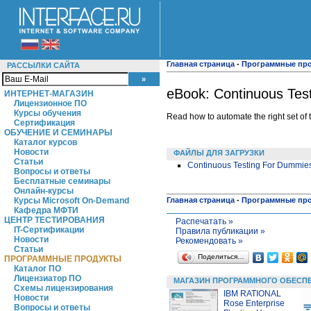
Главная страница
-
Программные пр
РАССЫЛКИ САЙТА
eBook: Continuous Tes
ИНТЕРНЕТ-МАГАЗИН
Лицензионное ПО
Курсы обучения
Read how to automate the right set of 
Сертификация
ОБУЧЕНИЕ И СЕМИНАРЫ
Каталог курсов
Новости
ФАЙЛЫ ДЛЯ ЗАГРУЗКИ
Статьи
Continuous Testing For Dummie
Вопросы и ответы
Бесплатные семинары
Онлайн-курсы
Главная страница
-
Программные пр
Курсы Microsoft On-Demand
Кафедра МФТИ
ЦЕНТР ТЕСТИРОВАНИЯ
Распечатать »
IT-Сертификации
Правила публикации »
Новости
Рекомендовать »
Статьи
Поделиться…
ПРОГРАММНЫЕ ПРОДУКТЫ
Каталог ПО
Лицензиатор ПО
МАГАЗИН ПРОГРАММНОГО ОБЕСП
Схемы лицензирования
IBM RATIONAL
Новости
Rose Enterprise
Вопросы и ответы