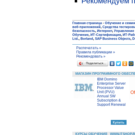
Рекомендуем п
Главная страница
-
Обучение и семи
веб-приложений
,
Средства тестиров
безопасность
,
Интернет
,
Управление
Обучение
,
ИТ-Сертификация
,
ИТ-Раб
Ltd.
,
Borland
,
SAP Business Objects
,
D
Распечатать »
Правила публикации »
Рекомендовать »
Поделиться…
МАГАЗИН ПРОГРАММНОГО ОБЕСП
IBM Domino
Enterprise Server
Processor Value
Unit (PVU)
Annual SW
Subscription &
Support Renewal
КУРСЫ ОБУЧЕНИЯ
WWW.ITSHOP.