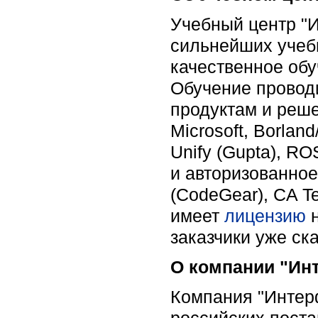
Учебный центр "И
сильнейших учебн
качественное обу
Обучение провод
продуктам и реше
Microsoft, Borlan
Unify (Gupta), RO
и авторизованное
(CodeGear), CA T
имеет
лицензию
н
заказчики уже ск
О компании "Ин
Компания "Интерф
российских пост