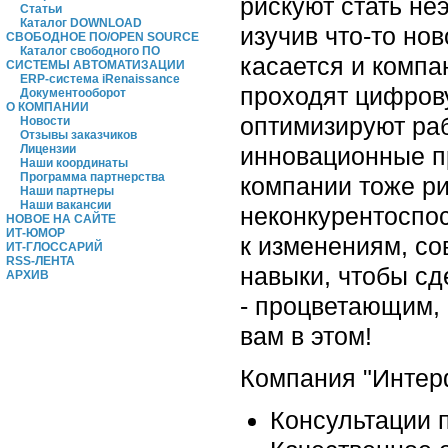
рискуют стать не
Статьи
Каталог DOWNLOAD
изучив что-то нов
СВОБОДНОЕ ПО/OPEN SOURCE
Каталог свободного ПО
касается и компа
СИСТЕМЫ АВТОМАТИЗАЦИИ
ERP-система iRenaissance
проходят цифров
Документооборот
О КОМПАНИИ
оптимизируют ра
Новости
Отзывы заказчиков
инновационные пр
Лицензии
Наши координаты
Программа партнерства
компании тоже ри
Наши партнеры
Наши вакансии
неконкурентоспос
НОВОЕ НА САЙТЕ
ИТ-ЮМОР
к изменениям, со
ИТ-ГЛОССАРИЙ
RSS-ЛЕНТА
навыки, чтобы сд
АРХИВ
- процветающим, 
вам в этом!
Компания "Интерф
Консультации 