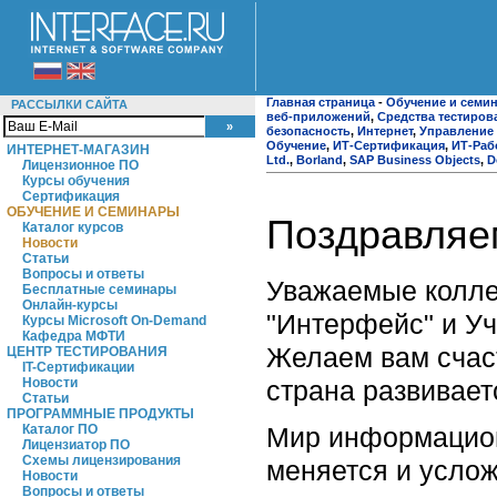
Главная страница
-
Обучение и семи
РАССЫЛКИ САЙТА
веб-приложений
,
Средства тестиров
безопасность
,
Интернет
,
Управление
Обучение
,
ИТ-Сертификация
,
ИТ-Раб
ИНТЕРНЕТ-МАГАЗИН
Ltd.
,
Borland
,
SAP Business Objects
,
D
Лицензионное ПО
Курсы обучения
Сертификация
ОБУЧЕНИЕ И СЕМИНАРЫ
Поздравляе
Каталог курсов
Новости
Статьи
Вопросы и ответы
Уважаемые колле
Бесплатные семинары
Онлайн-курсы
"Интерфейс" и У
Курсы Microsoft On-Demand
Кафедра МФТИ
Желаем вам счаст
ЦЕНТР ТЕСТИРОВАНИЯ
IT-Сертификации
страна развивает
Новости
Статьи
ПРОГРАММНЫЕ ПРОДУКТЫ
Мир информацион
Каталог ПО
Лицензиатор ПО
Схемы лицензирования
меняется и услож
Новости
Вопросы и ответы