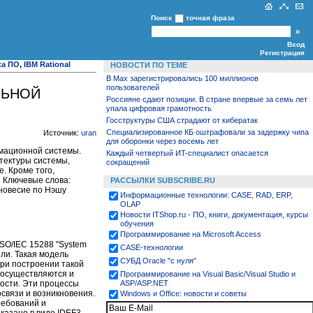
Поиск
точная фраза
Вход
Регистрация
ка ПО
,
IBM Rational
НОВОСТИ ПО ТЕМЕ
В Max зарегистрировались 100 миллионов
пользователей
ЛЬНОЙ
Россияне сдают позиции. В стране впервые за семь лет
упала цифровая грамотность
Госструктуры США страдают от кибератак
Специализированное КБ оштрафовали за задержку чипа
Источник:
uran
для оборонки через восемь лет
мационной системы.
Каждый четвертый ИT-специалист опасается
тектуры системы,
сокращений
. Кроме того,
 Ключевые слова:
РАССЫЛКИ SUBSCRIBE.RU
новесие по Нэшу
Информационные технологии: CASE, RAD, ERP,
OLAP
Новости ITShop.ru - ПО, книги, документация, курсы
обучения
Программирование на Microsoft Access
SO/IEC 15288 "System
CASE-технологии
ели. Такая модель
СУБД Oracle "с нуля"
При построении такой
 осуществляются и
Программирование на Visual Basic/Visual Studio и
ости. Эти процессы
ASP/ASP.NET
связи и возникновения.
Windows и Office: новости и советы
ребований и
казано в виде IDEF3-