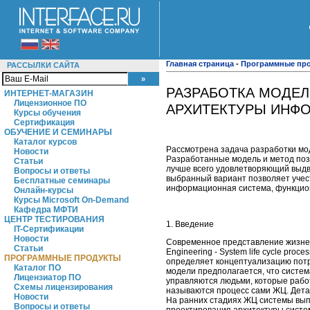
Главная страница
-
Программные пр
РАССЫЛКИ САЙТА
РАЗРАБОТКА МОДЕЛ
ИНТЕРНЕТ-МАГАЗИН
Лицензионное ПО
АРХИТЕКТУРЫ ИНФ
Курсы обучения
Сертификация
ОБУЧЕНИЕ И СЕМИНАРЫ
Каталог курсов
Рассмотрена задача разработки мо
Новости
Разработанные модель и метод поз
Статьи
лучше всего удовлетворяющий выдв
Вопросы и ответы
выбранный вариант позволяет учес
Бесплатные семинары
информационная система, функцион
Онлайн-курсы
Курсы Microsoft On-Demand
Кафедра МФТИ
ЦЕНТР ТЕСТИРОВАНИЯ
1. Введение
IT-Сертификации
Новости
Современное представление жизнен
Статьи
Engineering - System life cycle pr
ПРОГРАММНЫЕ ПРОДУКТЫ
определяет концептуализацию потре
Каталог ПО
модели предполагается, что систем
Лицензиатор ПО
управляются людьми, которые рабо
Схемы лицензирования
называются процесс сами ЖЦ. Дета
Новости
На ранних стадиях ЖЦ системы вы
Вопросы и ответы
проектирования архитектуры систем