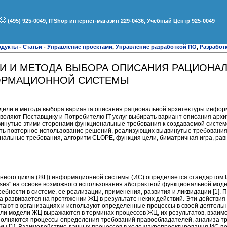
(495) 925-0049, ITShop интернет-магазин 229-0436, Учебный Центр 925-0049
одукты
-
Статьи
-
Управление проектами
,
Управление разработкой ПО
,
Разработ
И И МЕТОДА ВЫБОРА ОПИСАНИЯ РАЦИОНА
ОРМАЦИОННОЙ СИСТЕМЫ
дели и метода выбора варианта описания рациональной архитектуры инфор
воляют Поставщику и Потребителю IT-услуг выбирать вариант описания архи
инутые этими сторонами функциональные требования к создаваемой системе
ть повторное использование решений, реализующих выдвинутые требования
альные требования, алгоритм CLOPE, функция цели, биматричная игра, рав
ного цикла (ЖЦ) информационной системы (ИС) определяется стандартом I
ocesses" на основе возможного использования абстрактной функциональной мод
бности в системе, ее реализации, применения, развития и ликвидации [1]. 
а развивается на протяжении ЖЦ в результате неких действий. Эти действия
тают в организациях и используют определенные процессы в своей деятельн
ли модели ЖЦ выражаются в терминах процессов ЖЦ, их результатов, взаимо
полняются процессы определения требований правообладателей, анализа т
ы [1]. Взаимодействие данных процессов в ходе макропроектирования ИС по