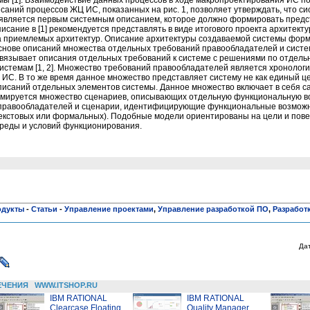
исаний процессов ЖЦ ИС, показанных на рис. 1, позволяет утверждать, что с
является первым системным описанием, которое должно формировать предс
исание в [1] рекомендуется представлять в виде итогового проекта архитект
 приемлемых архитектур. Описание архитектуры создаваемой системы форм
нове описаний множества отдельных требований правообладателей и систе
вязывает описания отдельных требований к системе с решениями по отдел
стемам [1, 2]. Множество требований правообладателей является хронолог
С. В то же время данное множество представляет систему не как единый цел
описаний отдельных элементов системы. Данное множество включает в себя 
рмируется множество сценариев, описывающих отдельную функциональную 
 правообладателей и сценарии, идентифицирующие функциональные возможн
екстовых или формальных). Подобные модели ориентированы на цели и пов
среды и условий функционирования.
одукты
-
Статьи
-
Управление проектами
,
Управление разработкой ПО
,
Разработ
Да
ЕЧЕНИЯ
WWW.ITSHOP.RU
IBM RATIONAL
IBM RATIONAL
Clearcase Floating
Quality Manager