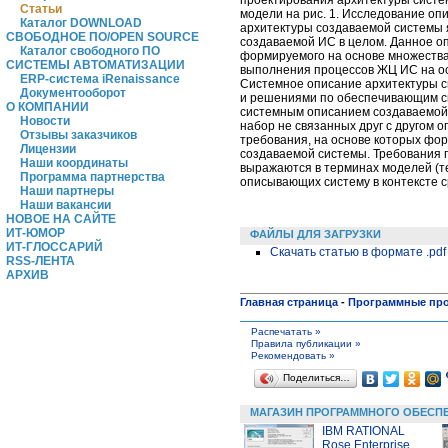
Статьи
модели на рис. 1. Исследование оп
Каталог DOWNLOAD
архитектуры создаваемой системы 
СВОБОДНОЕ ПО/OPEN SOURCE
создаваемой ИС в целом. Данное оп
Каталог свободного ПО
формируемого на основе множества
СИСТЕМЫ АВТОМАТИЗАЦИИ
выполнения процессов ЖЦ ИС на ос
ERP-система iRenaissance
Системное описание архитектуры с
Документооборот
и решениями по обеспечивающим си
О КОМПАНИИ
системным описанием создаваемой И
Новости
набор не связанных друг с другом 
Отзывы заказчиков
требования, на основе которых фо
Лицензии
создаваемой системы. Требования
Наши координаты
выражаются в терминах моделей (т
Программа партнерства
описывающих систему в контексте 
Наши партнеры
Наши вакансии
НОВОЕ НА САЙТЕ
ИТ-ЮМОР
ФАЙЛЫ ДЛЯ ЗАГРУЗКИ
ИТ-ГЛОССАРИЙ
Скачать статью в формате .pdf
RSS-ЛЕНТА
АРХИВ
Главная страница
-
Программные пр
Распечатать »
Правила публикации »
Рекомендовать »
Поделиться…
МАГАЗИН ПРОГРАММНОГО ОБЕСП
IBM RATIONAL
Rose Enterprise