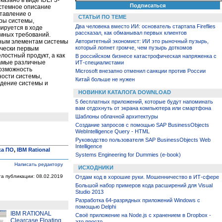
истемное описание
тавление о
СТАТЬИ ПО ТЕМЕ
уры системы,
Два человека вместо ИИ: основатель стартапа Fireflies
ируется в ходе
рассказал, как обманывал первых клиентов
мных требований.
ьным элементам системы
Авторитетный экономист: ИИ это рыночный пузырь,
который лопнет громче, чем пузырь доткомов
ически первым
остный продукт, а как
В российском бизнесе катастрофическая напряженка с
самые различные
ИТ-специалистами
возможность
Microsoft внезапно отменил санкции против России
ости системы,
Китай больше не нужен
едение системы и
НОВИНКИ КАТАЛОГА DOWNLOAD
5 бесплатных приложений, которые будут напоминать
вам отдохнуть от экрана компьютера или смартфона
Шаблоны облачной архитектуры
Создание запросов с помощью SAP BusinessObjects
WebIntelligence Query - HTML
Руководство пользователя SAP BusinessObjects Web
Intelligence
ка ПО
,
IBM Rational
Systems Engineering for Dummies (e-book)
Написать редактору
ИСХОДНИКИ
та публикации: 08.02.2019
Отдам код в хорошие руки. Мошенничество в ИТ-сфере
Большой набор примеров кода расширений для Visual
Studio 2013
Разработка 64-разрядных приложений Windows с
помощью Delphi
IBM RATIONAL
Своё приложение на Node.js с хранением в Dropbox -
Clearcase Floating
это просто