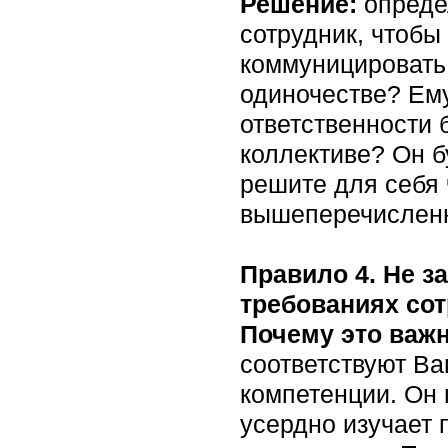
Решение:
опреде
сотрудник, чтобы
коммуницировать 
одиночестве? Ему
ответственности
коллективе? Он б
решите для себя 
вышеперечисленны
Правило 4. Не з
требованиях сот
Почему это важ
соответствуют Ва
компетенции. Он 
усердно изучает 