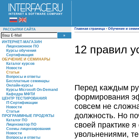
Главная страница
-
Обучение и семи
РАССЫЛКИ САЙТА
ИНТЕРНЕТ-МАГАЗИН
12 правил у
Лицензионное ПО
Курсы обучения
Сертификация
ОБУЧЕНИЕ И СЕМИНАРЫ
Каталог курсов
Новости
Статьи
Вопросы и ответы
Бесплатные семинары
Перед каждым рук
Онлайн-курсы
Курсы Microsoft On-Demand
Кафедра МФТИ
формирования эф
ЦЕНТР ТЕСТИРОВАНИЯ
IT-Сертификации
совсем не сложна
Новости
Статьи
должность. Но по
ПРОГРАММНЫЕ ПРОДУКТЫ
Каталог ПО
своей практике я
Лицензиатор ПО
Схемы лицензирования
увольнениями, те
Новости
Вопросы и ответы