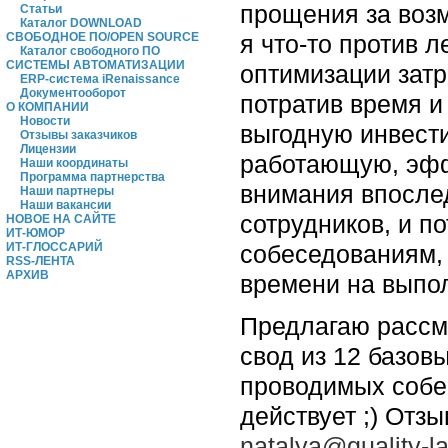
прощения за возм
Статьи
Каталог DOWNLOAD
я что-то против 
СВОБОДНОЕ ПО/OPEN SOURCE
Каталог свободного ПО
СИСТЕМЫ АВТОМАТИЗАЦИИ
оптимизации затр
ERP-система iRenaissance
Документооборот
потратив время и
О КОМПАНИИ
Новости
выгодную инвест
Отзывы заказчиков
Лицензии
работающую, эфф
Наши координаты
Программа партнерства
внимания впослед
Наши партнеры
Наши вакансии
сотрудников, и п
НОВОЕ НА САЙТЕ
ИТ-ЮМОР
собеседованиям, 
ИТ-ГЛОССАРИЙ
RSS-ЛЕНТА
АРХИВ
времени на выпо
Предлагаю рассмо
свод из 12 базов
проводимых собес
действует ;) Отз
natalya@quality-la