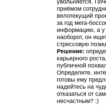
увольняется. Поч
приёмом сотрудни
вялотекущий прое
за год мега-босс
информацию, а у 
наоборот, он ищет
стрессовую пози
Решение:
определ
карьерного роста
публичной похвал
Определите, инте
готовы ему предл
надейтесь на чуд
отказаться от са
несчастным? :)