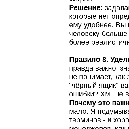
Решение:
задава
которые нет опре
ему удобнее. Вы 
человеку больше в
более реалистичн
Правило 8. Удел
правда важно, зн
не понимает, как
"чёрный ящик" в
ошибки? Хм. Не в
Почему это важ
мало. Я подумыва
терминов - и хор
менеджеров, как 