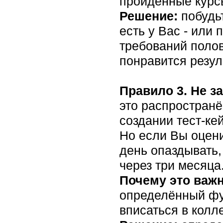
пройденные курсы
Решение:
побудьт
есть у Вас - или
требований полов
понравится резул
Правило 3. Не за
это распространё
создании тест-ке
Но если Вы оцени
день опаздывать,
через три месяца
Почему это важ
определённый фу
вписаться в колл