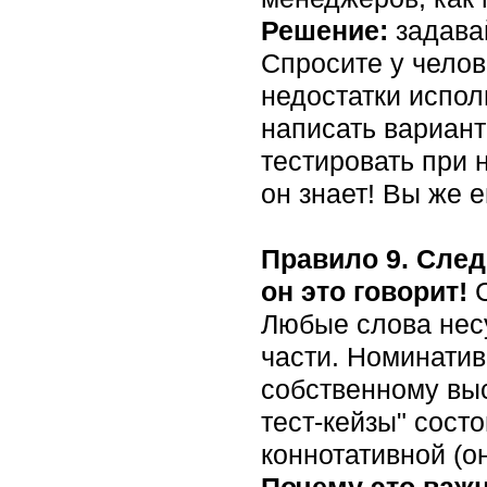
Решение:
задавай
Спросите у челов
недостатки испол
написать вариант
тестировать при н
он знает! Вы же 
Правило 9. Следи
он это говорит!
С
Любые слова нес
части. Номинативн
собственному вы
тест-кейзы" сост
коннотативной (о
Почему это важ