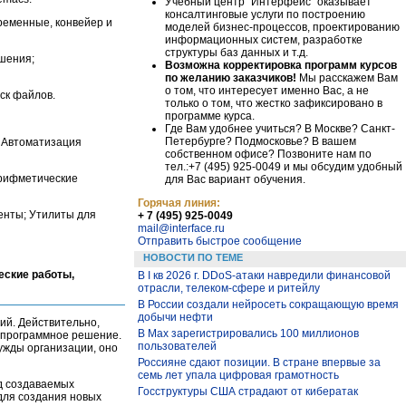
Учебный центр "Интерфейс" оказывает
консалтинговые услуги по построению
ременные, конвейер и
моделей бизнес-процессов, проектированию
информационных систем, разработке
структуры баз данных и т.д.
шения;
Возможна корректировка программ курсов
по желанию заказчиков!
Мы расскажем Вам
о том, что интересует именно Вас, а не
ск файлов.
только о том, что жестко зафиксировано в
программе курса.
Где Вам удобнее учиться? В Москве? Санкт-
Петербурге? Подмосковье? В вашем
 Автоматизация
собственном офисе? Позвоните нам по
тел.:+7 (495) 925-0049 и мы обсудим удобный
арифметические
для Вас вариант обучения.
Горячая линия:
енты; Утилиты для
+ 7 (495) 925-0049
mail@interface.ru
Отправить быстрое сообщение
НОВОСТИ ПО ТЕМЕ
еские работы,
В I кв 2026 г. DDoS-атаки навредили финансовой
отрасли, телеком-сфере и ритейлу
В России создали нейросеть сокращающую время
добычи нефти
ий. Действительно,
В Max зарегистрировались 100 миллионов
 программное решение.
пользователей
ужды организации, оно
Россияне сдают позиции. В стране впервые за
семь лет упала цифровая грамотность
д создаваемых
Госструктуры США страдают от кибератак
 для создания новых