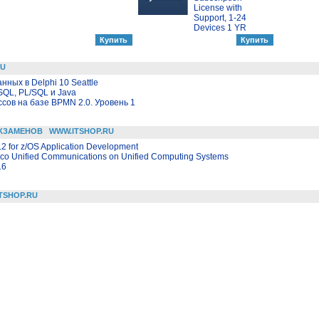
License with
Support, 1-24
Devices 1 YR
RU
ных в Delphi 10 Seattle
SQL, PL/SQL и Java
ов на базе BPMN 2.0. Уровень 1
КЗАМЕНОВ
WWW.ITSHOP.RU
2 for z/OS Application Development
sco Unified Communications on Unified Computing Systems
16
TSHOP.RU