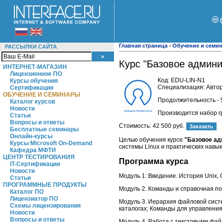
Главная страница
-
Обучение и семи
РАССЫЛКИ САЙТА
Курс "Базовое админи
ИНТЕРНЕТ-МАГАЗИН
Лицензионное ПО
Код:
EDU-LIN-N1
Курсы обучения
Специализация: Автор
Сертификация
ОБУЧЕНИЕ И СЕМИНАРЫ
Продолжительность - 
Каталог курсов
Новости
Производится набор 
Статьи
Вопросы и ответы
Стоимость:
42 500 руб.
Бесплатные семинары
Онлайн-курсы
Целью обучения курсе
"Базовое ад
Курсы Microsoft On-Demand
системы Linux и практических навы
Кафедра МФТИ
ЦЕНТР ТЕСТИРОВАНИЯ
Программа курса
IT-Сертификации
Новости
Модуль 1: Введение. История Unix, 
Статьи
ПРОГРАММНЫЕ ПРОДУКТЫ
Модуль 2. Команды и справочная п
Каталог ПО
Лицензиатор ПО
Модуль 3. Иерархия файловой сист
Схемы лицензирования
каталогах; Команды для управлени
Новости
Вопросы и ответы
Модуль 4. Работа с текстовыми фай