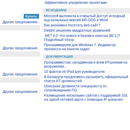
Эффективное управление проектами
ИСХОДНИКИ
Microsoft выложила в открытый доступ исходный
код начальных версий MS-DOS и Word
Другие предложения...
Как анонимно посетить веб-сайт?
Delphi: решение квадратных уравнений
.NET 4.0: что нового в базовых классах (BCL)?
Подробный обзор
Программируем для Windows 7. Индикатор
Другие предложения...
прогресса на панели задач
ДОКУМЕНТАЦИЯ
Программистам, сисадминам и всем ИТшникам на
вооружение...
10 фактов об iPad для руководителя
Другие предложения...
В Беларуси предложено расширить официальный
список ИТ-должностей
Описание должности специалиста по
сопровождению ПО
Другие предложения...
Размещение нескольких сайтов с поддержкой SSL
на одной сетевой карте с помощью IP-алиасинг