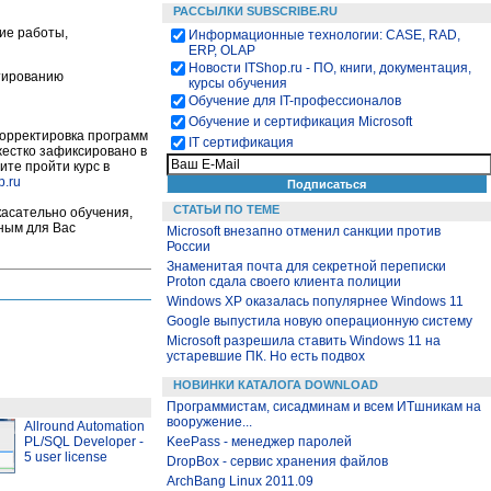
РАССЫЛКИ SUBSCRIBE.RU
кие работы,
Информационные технологии: CASE, RAD,
ERP, OLAP
Новости ITShop.ru - ПО, книги, документация,
ктированию
курсы обучения
Обучение для IT-профессионалов
Обучение и сертификация Microsoft
корректировка программ
IT сертификация
 жестко зафиксировано в
ите пройти курс в
p.ru
СТАТЬИ ПО ТЕМЕ
касательно обучения,
бным для Вас
Microsoft внезапно отменил санкции против
России
Знаменитая почта для секретной переписки
Proton сдала своего клиента полиции
Windows XP оказалась популярнее Windows 11
Google выпустила новую операционную систему
Microsoft разрешила ставить Windows 11 на
устаревшие ПК. Но есть подвох
НОВИНКИ КАТАЛОГА DOWNLOAD
Программистам, сисадминам и всем ИТшникам на
вооружение...
Allround Automation
KeePass - менеджер паролей
PL/SQL Developer -
5 user license
DropBox - сервис хранения файлов
ArchBang Linux 2011.09