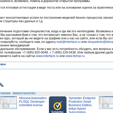
ошибок и, возможно, помочь в доработке открытой программы.
тся итоговая аттестация в виде теста или на основании оценок за практичес
ает консалтинговые услуги по построению моделей бизнес-процессов, прое
 структуры баз данных и т.д.
печении подготовки специалистов, когда и где им это необходимо. Возможна 
 Мы расскажем Вам о том, что интересует именно Вас, а не только о том, что
ен курс, который вы не видите на графике или у нас на сайте, или если Вы хот
, пожалуйста, сообщите нам, по адресу
mail@interface.ru
или
shopadmin@itsho
тренинг-менеджером!
уальное обслуживание. Если у вас есть потребность обсудить, все вопросы 
по телефонам: +7 (495) 925-0049, + 7 (495) 229-0436. Или любым другим удо
 можете найти на сайтах
www.interface.ru
или
www.itshop.ru
нары
ЕЧЕНИЯ
WWW.ITSHOP.RU
Allround Automation
Symantec Endpoint
PL/SQL Developer -
Protection Small
Unlimited license
Business Edition,
Initial Hybrid
Subscription