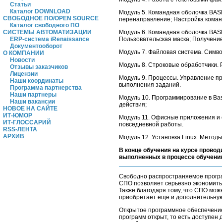
Статьи
Каталог DOWNLOAD
Модуль 5. Командная оболочка BAS
СВОБОДНОЕ ПО/OPEN SOURCE
перенаправление; Настройка коман
Каталог свободного ПО
СИСТЕМЫ АВТОМАТИЗАЦИИ
Модуль 6. Командная оболочка BAS
ERP-система iRenaissance
Пользовательская маска; Получение
Документооборот
Модуль 7. Файловая система. Симво
О КОМПАНИИ
Новости
Модуль 8. Строковые обработчики.
Отзывы заказчиков
Лицензии
Модуль 9. Процессы. Управление п
Наши координаты
выполнения заданий.
Программа партнерства
Наши партнеры
Модуль 10. Программирование в Ba
Наши вакансии
действия;
НОВОЕ НА САЙТЕ
ИТ-ЮМОР
Модуль 11. Офисные приложения и 
ИТ-ГЛОССАРИЙ
повседневной работы.
RSS-ЛЕНТА
АРХИВ
Модуль 12. Установка Linux. Методы
В конце обучения на курсе провод
выполненных в процессе обучени
Свободно распространяемое програм
СПО позволяет серьезно экономить
Также благодаря тому, что СПО мо
приобретает еще и дополнительную 
Открытое программное обеспечение
программ открыт, то есть доступен