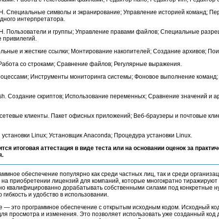
H. Специальные символы и экранирование; Управление историей команд; Пе
дного интерпретатора.
H. Пользователи и группы; Управление правами файлов; Специальные разре
 привилегий.
льные и жесткие ссылки; Монтирование накопителей; Создание архивов; Пои
 Работа со строками; Сравнение файлов; Регулярные выражения.
роцессами; Инструменты мониторинга системы; Фоновое выполнение команд;
sh. Создание скриптов; Использование переменных; Сравнение значений и 
сетевые клиенты. Пакет офисных приложений; Веб-браузеры и почтовые кли
 установки Linux; Установщик Anaconda; Процедура установки Linux.
ится итоговая аттестация в виде теста или на основании оценок за практич
я.
мное обеспечение популярно как среди частных лиц, так и среди организац
 на приобретении лицензий для компаний, которые многократно тиражируют
жно квалифицированно дорабатывать собственными силами под конкретные н
гибкость и удобство в использовании.
 — это программное обеспечение с открытым исходным кодом. Исходный ко
 для просмотра и изменения. Это позволяет использовать уже созданный код