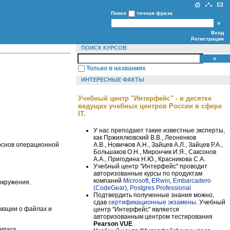
Поиск
точная фраза
Вход
Регистрация
ПОИСК КУРСОВ
Только в названиях
ИНТЕРЕСНЫЕ ФАКТЫ
Учебный центр "Интерфейс" - в десятке
ведущих учебных центров России в сфере
IT.
У нас преподают такие известные эксперты,
как Пржиялковский В.В., Леоненков
А.В., Новичков А.Н., Зайцев А.Л., Зайцев Р.А.,
основ операционной
Большаков О.Н., Мирончик И.Я., Саксонов
А.А., Пригодина Н.Ю., Красникова С.А.
Учебный центр "Интерфейс" проводит
авторизованные курсы по продуктам
компаний
Microsoft
,
ERwin
,
Embarcadero
окружения.
(CodeGear)
,
Postgres Professional
Подтвердить полученные знания можно,
сдав
сертификационные экзамены
. Учебный
мации о файлах и
центр "Интерфейс" является
авторизованным центром тестирования
Pearson VUE
emacs.