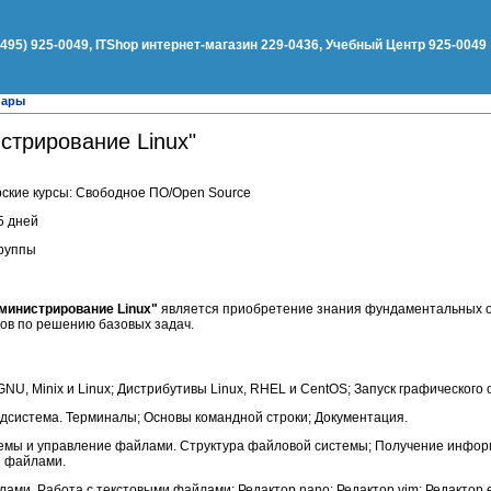
(495) 925-0049, ITShop интернет-магазин 229-0436, Учебный Центр 925-0049
нары
стрирование Linux"
ские курсы: Свободное ПО/Open Source
5 дней
группы
министрирование Linux"
является приобретение знания фундаментальных 
ков по решению базовых задач.
GNU, Minix и Linux; Дистрибутивы Linux, RHEL и CentOS; Запуск графического 
одсистема. Терминалы; Основы командной строки; Документация.
емы и управление файлами. Структура файловой системы; Получение инфор
я файлами.
лами. Работа с текстовыми файлами; Редактор nano; Редактор vim; Редактор 