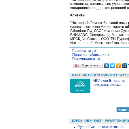
комплексы, максимально удовлетв
внедрению и поддержке решений в
Клиенты
"Интерфейс" имеет большой опыт р
наших заказчиков Министерство об
Сбербанк РФ, ОАО "Компания Сухой
ВНИИАЭС, Северсталь, Магнитогорс
МРСК, NetCracker, ООО "РН-Пурнефт
Интернешнл", Московский ювелирны
Распечатать »
Правила публикации »
Рекомендовать »
Поделиться…
МАГАЗИН ПРОГРАММНОГО ОБЕСП
ABViewer Enterprise
пользовательская
КУРСЫ ОБУЧЕНИЯ
WWW.ITSHOP.
Python Бизнес аналитика AI