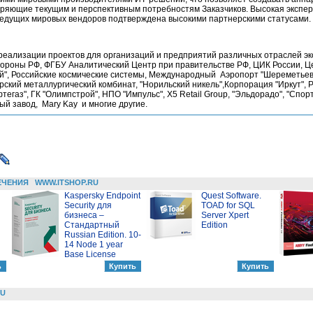
оряющие текущим и перспективным потребностям Заказчиков. Высокая экспер
едущих мировых вендоров подтверждена высокими партнерскими статусами.
еализации проектов для организаций и предприятий различных отраслей эк
ороны РФ, ФГБУ Аналитический Центр при правительстве РФ, ЦИК России, Ц
", Российские космические системы, Международный Аэропорт "Шереметьево"
кий металлургический комбинат, "Норильский никель",Корпорация "Иркут", 
егаз", ГК "Олимпстрой", НПО "Импульс", Х5 Retail Group, "Эльдорадо", "Спор
й завод, Mary Kay и многие другие.
ЕЧЕНИЯ
WWW.ITSHOP.RU
Kaspersky Endpoint
Quest Software.
Security для
TOAD for SQL
бизнеса –
Server Xpert
Стандартный
Edition
Russian Edition. 10-
14 Node 1 year
Base License
RU