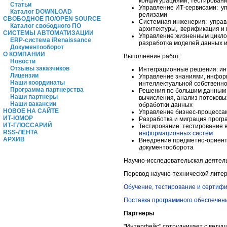
конфигурациями, тестирован
Статьи
Управление ИТ-сервисами: уп
Каталог DOWNLOAD
релизами
СВОБОДНОЕ ПО/OPEN SOURCE
Системная инженерия: управ
Каталог свободного ПО
архитектуры, верификация и
СИСТЕМЫ АВТОМАТИЗАЦИИ
Управление жизненным циклом
ERP-система iRenaissance
разработка моделей данных 
Документооборот
О КОМПАНИИ
Выполнение работ:
Новости
Отзывы заказчиков
Интеграционные решения: инт
Лицензии
Управление знаниями, информ
Наши координаты
интеллектуальной собственн
Программа партнерства
Решения по большим данным (
Наши партнеры
вычисления, анализ потоковы
Наши вакансии
обработки данных
НОВОЕ НА САЙТЕ
Управление бизнес-процессам
ИТ-ЮМОР
Разработка и миграция прогр
ИТ-ГЛОССАРИЙ
Тестирование: тестирование 
RSS-ЛЕНТА
информационных систем
АРХИВ
Внедрение предметно-ориен
документооборота
Научно-исследовательская деятел
Перевод научно-технической лите
Обучение, тестирование и сертиф
Поставка программного обеспечен
Партнеры
"Интерфейс" сотрудничает с веду