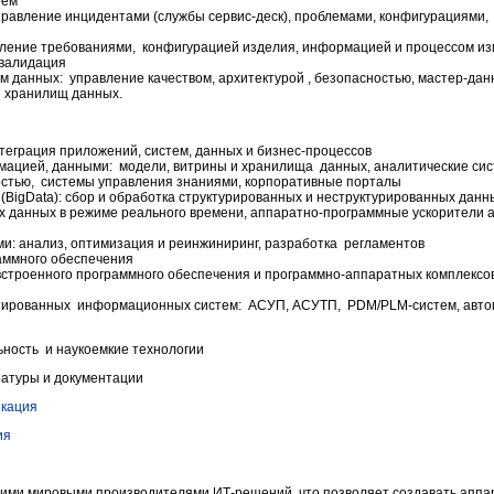
ием
равление инцидентами (службы сервис-деск), проблемами, конфигурациями,
ление требованиями, конфигурацией изделия, информацией и процессом и
 валидация
 данных: управление качеством, архитектурой , безопасностью, мастер-да
и хранилищ данных.
еграция приложений, систем, данных и бизнес-процессов
ацией, данными: модели, витрины и хранилища данных, аналитические систе
остью, системы управления знаниями, корпоративные порталы
BigData): сбор и обработка структурированных и неструктурированных дан
х данных в режиме реального времени, аппаратно-программные ускорители 
и: анализ, оптимизация и реинжиниринг, разработка регламентов
аммного обеспечения
встроенного программного обеспечения и программно-аппаратных комплексо
тированных информационных систем: АСУП, АСУТП, PDM/PLM-систем, авто
ьность и наукоемкие технологии
ратуры и документации
икация
ия
щими мировыми производителями ИТ-решений, что позволяет создавать апп