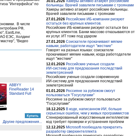
30.01.2026
Хакеры активно атакуют российские
тиза "Интерфейса" по
больницы. Врачей завалили письмами с троянами
Хакеры активно атакуют российские больницы.
Врачей завалили письмами с троянами
27.01.2026
Российские ИБ-компании рискуют
остаться без крупных клиентов.
ономики. В числе
Российские ИБ-компании рискуют остаться без
ентробанк РФ,
крупных клиентов. Банки массово отказываются от
, EastLine,
их услуг. ИТ тоже под ударом
РАО ЕЭС, Холдинг
тмастер", "Видео
27.01.2026
Cоискатели прокачивают мягкие
навыки, работодатели ищут "жесткие"
Говорят на разных языках: соискатели
прокачивают мягкие навыки, когда работодатели
ищут "жесткие"
12.01.2026
Российские ученые создали
ИИ‑систему для предсказания последствий
землетрясений
Российские ученые создали современную
ИИ‑систему для предсказания последствий
ABBYY
землетрясений
FineReader 14
01.01.2026
Россияне за рубежом смогут
Standard Full
пользоваться "Госуслугами"
Россияне за рубежом смогут пользоваться
"Госуслугами"
18.12.2025
В коде, написанном ИИ, больше
серьезных ошибок, чем у живых программистов
Сгенерированный искусственным интеллектом
Другие предложения...
код требует проверки и устранения проблем
12.12.2025
Microsoft пообещала прекратить
разработку сверхинтеллекта
Microsoft пообещала прекратить разработку