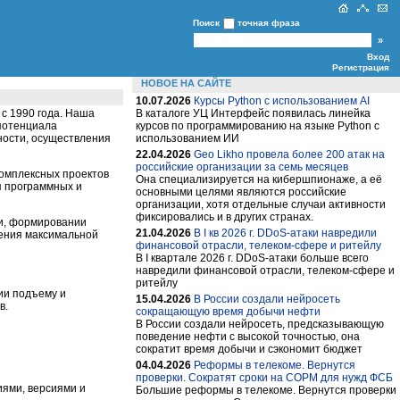
Поиск
точная фраза
Вход
Регистрация
НОВОЕ НА САЙТЕ
10.07.2026
Курсы Python c использованием AI
с 1990 года. Наша
В каталоге УЦ Интерфейс появилась линейка
 потенциала
курсов по программированию на языке Python c
ности, осуществления
использованием ИИ
22.04.2026
Geo Likho провела более 200 атак на
российские организации за семь месяцев
комплексных проектов
Она специализируется на кибершпионаже, а её
я программных и
основными целями являются российские
организации, хотя отдельные случаи активности
фиксировались и в других странах.
ми, формировании
21.04.2026
В I кв 2026 г. DDoS-атаки навредили
чения максимальной
финансовой отрасли, телеком-сфере и ритейлу
В I квартале 2026 г. DDoS-атаки больше всего
навредили финансовой отрасли, телеком-сфере и
ритейлу
ии подъему и
15.04.2026
В России создали нейросеть
в.
сокращающую время добычи нефти
В России создали нейросеть, предсказывающую
поведение нефти с высокой точностью, она
сократит время добычи и сэкономит бюджет
04.04.2026
Реформы в телекоме. Вернутся
проверки. Сократят сроки на СОРМ для нужд ФСБ
ями, версиями и
Большие реформы в телекоме. Вернутся проверки