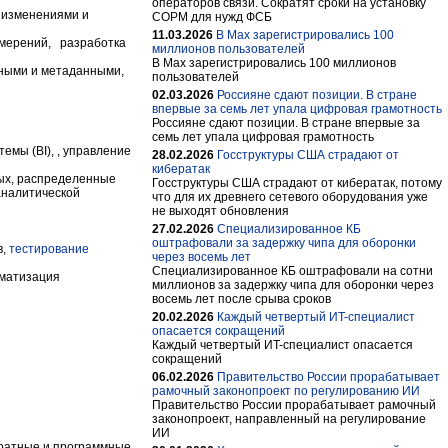
операторов связи. Сократят сроки на установку
 изменениями и
СОРМ для нужд ФСБ
11.03.2026
В Max зарегистрировались 100
змерений, разработка
миллионов пользователей
В Max зарегистрировались 100 миллионов
нными и метаданными,
пользователей
02.03.2026
Россияне сдают позиции. В стране
впервые за семь лет упала цифровая грамотность
Россияне сдают позиции. В стране впервые за
семь лет упала цифровая грамотность
мы (BI), , управление
28.02.2026
Госструктуры США страдают от
кибератак
ных, распределенные
Госструктуры США страдают от кибератак, потому
аналитической
что для их древнего сетевого оборудования уже
не выходят обновления
27.02.2026
Специализированное КБ
оштрафовали за задержку чипа для оборонки
в,
тестирование
через восемь лет
Специализированное КБ оштрафовали на сотни
матизация
миллионов за задержку чипа для оборонки через
восемь лет после срыва сроков
20.02.2026
Каждый четвертый ИT-специалист
опасается сокращений
Каждый четвертый ИT-специалист опасается
сокращений
06.02.2026
Правительство России прорабатывает
рамочный законопроект по регулированию ИИ
Правительство России прорабатывает рамочный
законопроект, направленный на регулирование
ИИ
аратные и программные