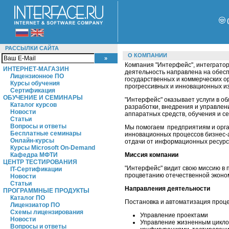
РАССЫЛКИ САЙТА
О КОМПАНИИ
Компания "Интерфейс", интегратор
ИНТЕРНЕТ-МАГАЗИН
деятельность направлена на обес
Лицензионное ПО
государственных и коммерческих о
Курсы обучения
прогрессивных и инновационных и
Сертификация
ОБУЧЕНИЕ И СЕМИНАРЫ
"Интерфейс" оказывает услуги в о
Каталог курсов
разработки, внедрения и управле
Новости
аппаратных средств, обучения и с
Статьи
Вопросы и ответы
Мы помогаем предприятиям и орга
Бесплатные семинары
инновационных процессов бизнес-
Онлайн-курсы
отдачи от информационных ресурс
Курсы Microsoft On-Demand
Кафедра МФТИ
Миссия компании
ЦЕНТР ТЕСТИРОВАНИЯ
"Интерфейс" видит свою миссию в 
IT-Сертификации
процветанию отечественной эконом
Новости
Статьи
Направления деятельности
ПРОГРАММНЫЕ ПРОДУКТЫ
Каталог ПО
Постановка и автоматизация проце
Лицензиатор ПО
Схемы лицензирования
Управление проектами
Новости
Управление жизненным цикло
Вопросы и ответы