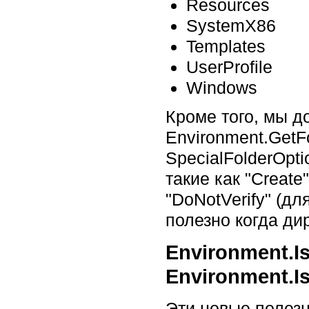
Resources
SystemX86
Templates
UserProfile
Windows
Кроме того, мы 
Environment.GetF
SpecialFolderOpt
такие как "Create
"DoNotVerify" (дл
полезно когда ди
Environment.I
Environment.I
Эти новые полезн