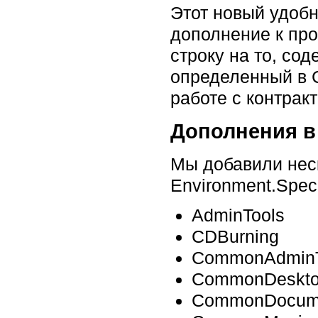
Этот новый удобн
дополнение к пров
строку на то, со
определенный в C
работе с контрак
Дополнения в 
Мы добавили нес
Environment.Speci
AdminTools
CDBurning
CommonAdminT
CommonDesktop
CommonDocum