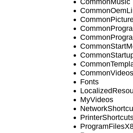
CommonMusic
CommonOemLi
CommonPictur
CommonProgra
CommonProgr
CommonStartM
CommonStartu
CommonTempla
CommonVideo
Fonts
LocalizedReso
MyVideos
NetworkShortcu
PrinterShortcut
ProgramFilesX