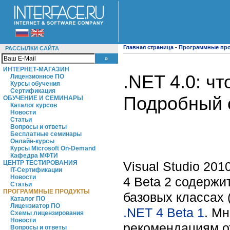
Главная страница
-
Программные пр
РАССЫЛКИ САЙТА
ИНТЕРНЕТ-МАГАЗИН
.NET 4.0: ч
Лицензионное ПО
Курсы обучения
Сертификация
Подробный о
ОБУЧЕНИЕ И СЕМИНАРЫ
Каталог курсов
Новости
Статьи
Вопросы и ответы
Бесплатные семинары
Онлайн-курсы
Курсы Microsoft On-Demand
Кафедра МФТИ
Visual Studio 20
ЦЕНТР ТЕСТИРОВАНИЯ
IT-Сертификации
Новости
4 Beta 2 содержи
Статьи
ПРОГРАММНЫЕ ПРОДУКТЫ
базовых классах 
Каталог ПО
Лицензиатор ПО
.NET 4 Beta 1
. М
Схемы лицензирования
Новости
рекомендациям о
Вопросы и ответы