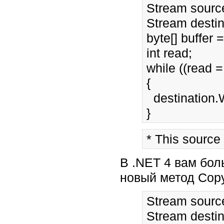
Stream source 
Stream destina
byte[] buffer 
int read;
while ((read =
{
  destination.W
* This source
В .NET 4 вам бол
новый метод Copy
Stream source 
Stream destina