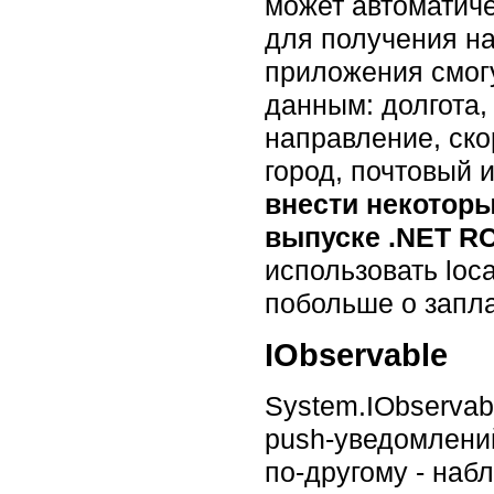
может автоматиче
для получения на
приложения смогу
данным: долгота,
направление, скор
город, почтовый и
внести некоторы
выпуске .NET R
использовать loc
побольше о запла
IObservable
System.IObservab
push-уведомлений
по-другому - набл