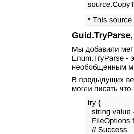
* This source
Guid.TryParse,
Мы добавили мето
Enum.TryParse - 
необобщенным мет
В предыдущих ве
могли писать что-
try { 
  string valu
  FileOptions
  // Success 