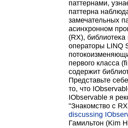
паттернами, узна
паттерна наблюда
замечательных па
асинхронном про
(RX), библиотека
операторы LINQ S
потокоизменяющие
первого класса (f
содержит библио
Представьте себе
то, что IObserva
IObservable я р
"Знакомство с RX"
discussing IObser
Гамильтон (Kim Ha