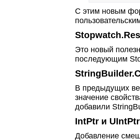
С этим новым фо
пользовательски
Stopwatch.Res
Это новый полезн
последующим Stop
StringBuilder.C
В предыдущих вер
значение свойств
добавили StringBu
IntPtr и UIntP
Добавление смеще