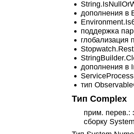
String.IsNullOr
дополнения в E
Environment.Is
поддержка пар
глобализация 
Stopwatch.Resta
StringBuilder.Cl
дополнения в In
ServiceProcessI
тип Observable
Тип Complex
прим. перев.:
сборку System
Тип System.Numer