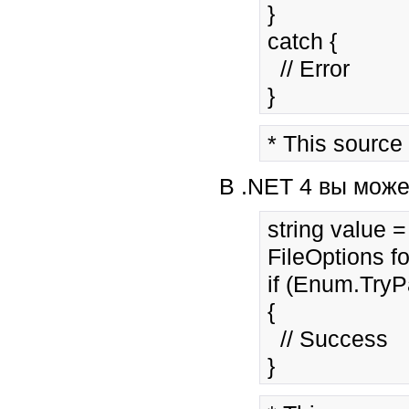
} 
catch { 
  // Error 
* This source
В .NET 4 вы може
string value 
FileOptions fo
if (Enum.TryPa
{ 
  // Success 