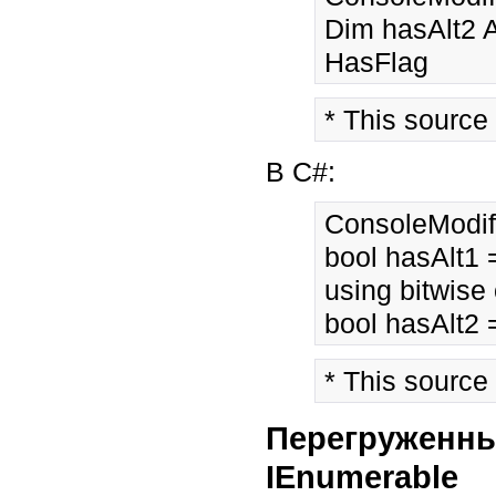
Dim hasAlt2 A
* This source
В C#:
ConsoleModifi
bool hasAlt1 
using bitwise
* This source
Перегруженные
IEnumerable