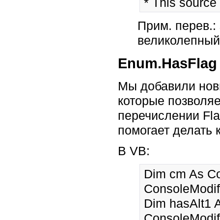
* This source
Прим. перев.: 
великолепный 
Enum.HasFlag
Мы добавили нов
которые позволяе
перечислении Fla
помогает делать 
В VB:
Dim cm As Con
ConsoleModifi
Dim hasAlt1 A
ConsoleModifi