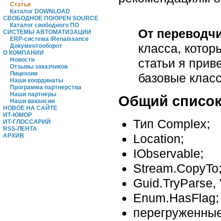
Статьи
Каталог DOWNLOAD
СВОБОДНОЕ ПО/OPEN SOURCE
Каталог свободного ПО
От переводч
СИСТЕМЫ АВТОМАТИЗАЦИИ
ERP-система iRenaissance
класса, котор
Документооборот
О КОМПАНИИ
статьи я прив
Новости
Отзывы заказчиков
Лицензии
базовые класс
Наши координаты
Программа партнерства
Наши партнеры
Общий список 
Наши вакансии
НОВОЕ НА САЙТЕ
ИТ-ЮМОР
Тип Complex;
ИТ-ГЛОССАРИЙ
RSS-ЛЕНТА
Location;
АРХИВ
IObservable;
Stream.CopyTo
Guid.TryParse,
Enum.HasFlag;
перегруженные 