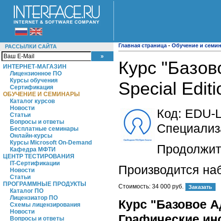
Главная страница
-
Обучение и семи
РАССЫЛКИ САЙТА
Курс "Базов
ИНТЕРНЕТ-МАГАЗИН
Лицензионное ПО
Курсы обучения
Special Edi
Сертификация
ОБУЧЕНИЕ И СЕМИНАРЫ
Каталог курсов
Новости
Код:
EDU-L
Статьи
Вопросы и ответы
Специализ
Бесплатные семинары
Онлайн-курсы
Курсы Microsoft On-Demand
Продолжите
Кафедра МФТИ
ЦЕНТР ТЕСТИРОВАНИЯ
IT-Сертификации
Производится на
Новости
Статьи
ПРОГРАММНЫЕ ПРОДУКТЫ
Стоимость:
34 000 руб.
Каталог ПО
Лицензиатор ПО
Курс "Базовое Ад
Схемы лицензирования
Новости
Графические ин
Вопросы и ответы