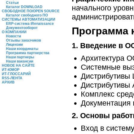
Статьи
начального уровня
Каталог DOWNLOAD
СВОБОДНОЕ ПО/OPEN SOURCE
администрировать
Каталог свободного ПО
СИСТЕМЫ АВТОМАТИЗАЦИИ
ERP-система iRenaissance
Программа 
Документооборот
О КОМПАНИИ
Новости
Отзывы заказчиков
1. Введение в ОС
Лицензии
Наши координаты
Программа партнерства
Архитектура О
Наши партнеры
Наши вакансии
Системные выз
НОВОЕ НА САЙТЕ
ИТ-ЮМОР
ИТ-ГЛОССАРИЙ
Дистрибутивы 
RSS-ЛЕНТА
АРХИВ
Дистрибутивы A
Комплекс средс
Документация 
2. Основы работ
Вход в систем