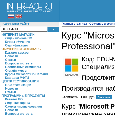
Главная страница
-
Обучение и семи
РАССЫЛКИ САЙТА
Курс "Micros
ИНТЕРНЕТ-МАГАЗИН
Лицензионное ПО
Курсы обучения
Professional
Сертификация
ОБУЧЕНИЕ И СЕМИНАРЫ
Каталог курсов
Новости
Код:
EDU-
Статьи
Вопросы и ответы
Специализа
Бесплатные семинары
Онлайн-курсы
Курсы Microsoft On-Demand
Продолжите
Кафедра МФТИ
ЦЕНТР ТЕСТИРОВАНИЯ
IT-Сертификации
Производится на
Новости
Статьи
ПРОГРАММНЫЕ ПРОДУКТЫ
Стоимость:
11 000 руб.
Каталог ПО
Лицензиатор ПО
Курс "
Microsoft 
Схемы лицензирования
Новости
практические зна
Вопросы и ответы