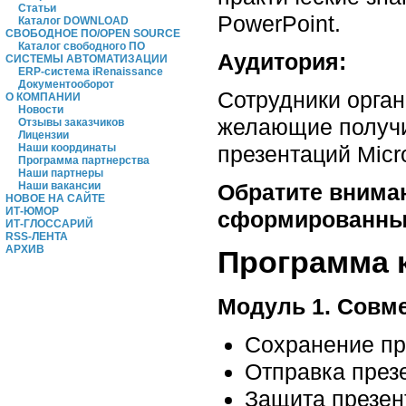
Статьи
PowerPoint.
Каталог DOWNLOAD
СВОБОДНОЕ ПО/OPEN SOURCE
Каталог свободного ПО
Аудитория:
СИСТЕМЫ АВТОМАТИЗАЦИИ
ERP-система iRenaissance
Документооборот
Сотрудники орган
О КОМПАНИИ
Новости
желающие получи
Отзывы заказчиков
Лицензии
презентаций Micro
Наши координаты
Программа партнерства
Наши партнеры
Обратите вниман
Наши вакансии
НОВОЕ НА САЙТЕ
ИТ-ЮМОР
сформированных 
ИТ-ГЛОССАРИЙ
RSS-ЛЕНТА
АРХИВ
Программа 
Модуль 1. Совме
Сохранение пр
Отправка през
Защита презен