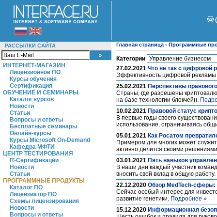
Главная страница
-
Программные пр
РАССЫЛКИ САЙТА
Категории
ИНТЕРНЕТ-МАГАЗИН
27.02.2021
Что не так с цифровой 
Лицензионное ПО
Эффективность цифровой рекламы 
Курсы обучения
Сертификация
25.02.2021
Перспективы правового
ОБУЧЕНИЕ И СЕМИНАРЫ
Страны, где разрешены криптовалю
Каталог курсов
на базе технологии блокчейн.
Подро
Новости
10.02.2021
Правовой статус крипт
Статьи
В первые годы своего существования
Вопросы и ответы
использование, ограничиваясь общ
Бесплатные семинары
Онлайн-курсы
05.01.2021
Как Росатом превратил
Курсы Microsoft On-Demand
Примером для многих может служит
Кафедра МФТИ
активно делится своими решениями
ЦЕНТР ТЕСТИРОВАНИЯ
IT-Сертификации
03.01.2021
Пять навыков управлен
Новости
В наши дни каждый участник коман
Статьи
вносить свой вклад в общую работу.
ПРОГРАММНЫЕ ПРОДУКТЫ
22.12.2020
Обзор MedTech-сферы: 
Каталог ПО
Сейчас особый интерес для инвест
Лицензиатор ПО
развитие генетики.
Подробнее »
Схемы лицензирования
Новости
15.12.2020
Информационная безопа
Вопросы и ответы
Шесть ошибок и правила для руков