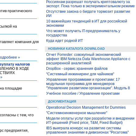
Россиянам разрешат получать криптовалюту за
экспорт. Пока только в экспериментальном режиме
ктив практического
Отсутствие закона о бигдате тормозит развитие
ИИ
10 важнейших тенденций в ИТ для российской
экономики
ссылкой на
Что может получить IT-предприниматель у
государства
Куда идет родной ИТ
ставляет компания для
НОВИНКИ КАТАЛОГА DOWNLOAD
Отчет Forrester: совокупный экономический
одробнее »
эффект IBM Netezza Data Warehouse Appliance с
расширенной аналитикой
еуплату налогов
ОВЛЕНИЮ В ХОДЕ
DropBox - сервис хранения файлов
ЙСТВИЯХ
"Системный инжиниринг для чайников"
 »
Управление программами и проектами: 17
модульная программа для менеджеров
"Управление развитием организации". Модуль 8
 на площадке
Учебное пособие / Управление проектами
ДОКУМЕНТАЦИЯ
Operational Decision Management for Dummies
"Системноинженерное мышление"
огласны с тем, что
Модели оплаты услуг при разработке и внедрении
ИТ-решений (Fixed price, T&M, Fixed Budget)
IBS выиграла конкурс на развитие системы
урс предприятия,
управления знаниями в дивизионах "Росатома"