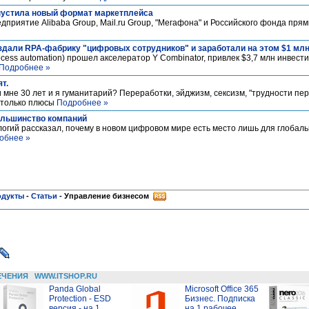
апустила новый формат маркетплейса
редприятие Alibaba Group, Mail.ru Group, "Мегафона" и Российского фонда пря
оздали RPA-фабрику "цифровых сотрудников" и заработали на этом $1 мл
rocess automation) прошел акселератор Y Combinator, привлек $3,7 млн инвест
Подробнее »
ят.
 мне 30 лет и я гуманитарий? Переработки, эйджизм, сексизм, "трудности пе
е только плюсы
Подробнее »
ольшинство компаний
логий рассказал, почему в новом цифровом мире есть место лишь для глобал
обнее »
одукты
-
Статьи
-
Управление бизнесом
ЕЧЕНИЯ
WWW.ITSHOP.RU
Panda Global
Microsoft Office 365
Protection - ESD
Бизнес. Подписка
версия - на 1
на 1 рабочее