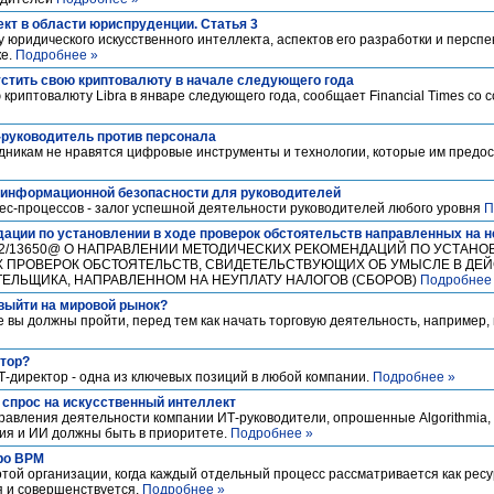
кт в области юриспруденции. Статья 3
 юридического искусственного интеллекта, аспектов его разработки и перспе
ке.
Подробнее »
устить свою криптовалюту в начале следующего года
криптовалюту Libra в январе следующего года, сообщает Financial Times со 
T-руководитель против персонала
рудникам не нравятся цифровые инструменты и технологии, которые им предо
 информационной безопасности для руководителей
ес-процессов - залог успешной деятельности руководителей любого уровня
П
ации по установлении в ходе проверок обстоятельств направленных на н
ЕД-4-2/13650@ О НАПРАВЛЕНИИ МЕТОДИЧЕСКИХ РЕКОМЕНДАЦИЙ ПО УСТАН
 ПРОВЕРОК ОБСТОЯТЕЛЬСТВ, СВИДЕТЕЛЬСТВУЮЩИХ ОБ УМЫСЛЕ В ДЕ
ЕЛЬЩИКА, НАПРАВЛЕННОМ НА НЕУПЛАТУ НАЛОГОВ (СБОРОВ)
Подробнее
выйти на мировой рынок?
 вы должны пройти, перед тем как начать торговую деятельность, например,
ктор?
-директор - одна из ключевых позиций в любой компании.
Подробнее »
спрос на искусственный интеллект
равления деятельности компании ИТ-руководители, опрошенные Algorithmia, с
ия и ИИ должны быть в приоритете.
Подробнее »
ро BPM
отой организации, когда каждый отдельный процесс рассматривается как рес
 и совершенствуется.
Подробнее »