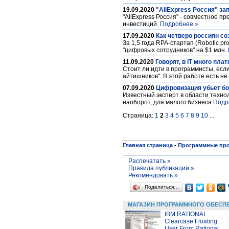
19.09.2020
"AliExpress Россия" з
"AliExpress Россия" - совместное п
инвестиций.
Подробнее »
17.09.2020
Как четверо россиян с
За 1,5 года RPA-стартап (Robotic p
"цифровых сотрудников" на $1 млн.
11.09.2020
Говорят, в IT много плат
Стоит ли идти в программисты, если
айтишников". В этой работе есть н
07.09.2020
Цифровизация убьет б
Известный эксперт в области техно
наоборот, для малого бизнеса
Подр
Страница:
1
2
3
4
5
6
7
8
9
10
...
Главная страница
-
Программные пр
Распечатать »
Правила публикации »
Рекомендовать »
Поделиться…
МАГАЗИН ПРОГРАММНОГО ОБЕСП
IBM RATIONAL
Clearcase Floating
User From Rational