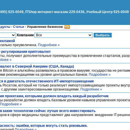
(495) 925-0049, ITShop интернет-магазин 229-0436, Учебный Центр 925-0049
одукты
-
Статьи
-
Управление бизнесом
Компании
рекламой
сильно преувеличена.
Подробнее »
 регулирования криптовалют
ты, получают дополнительные преимущества в привлечении стартапов, ра
бнее »
овалют в Северной Америке (США, Канада)
 Bitcoin и альткойны развивались в правовом вакууме: государства не регла
ими рекомендациями на уровне центральных банков.
Подробнее »
ся в двигатель отечественного ИТ-импортозамещения
ь Росатом, который не только реализует импортозамещающие проекты внутри
 с другими заинтересованными организациями.
Подробнее »
ия проектами, которыми должен владеть каждый разработчик
ды разработки должен владеть базовым уровнем навыков управления проект
Подробнее »
в какие технологии сейчас лучше всего инвестировать
оров в сфере медицины представляют два направления: внедрение IT-решени
сность: ошибки, которые могуть стать роковыми.
одителей
Подробнее »