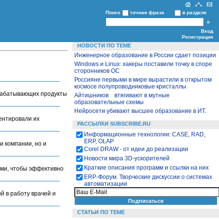
Поиск
точная фраза
в разделе
Вход
Регистрация
НОВОСТИ ПО ТЕМЕ
Инженерное образование в России сдает позиции
Windows и Linux: хакеры поставили точку в споре
сторонников ОС
Россияне первыми в мире вырастили в открытом
космосе полупроводниковые кристаллы
зрабатывающих продукты
Айтишников втягивают в мутные
образовательные схемы
Нейросети убивают высшее образование в ИТ.
ментировали их
РАССЫЛКИ SUBSCRIBE.RU
Информационные технологии: CASE, RAD,
ERP, OLAP
 компании, но и
Corel DRAW - от идеи до реализации
Новости мира 3D-ускорителей
Краткие описания программ и ссылки на них
ами, чтобы эффективно
ЕRP-Форум. Творческие дискуссии о системах
автоматизации
й в работу врачей и
СТАТЬИ ПО ТЕМЕ