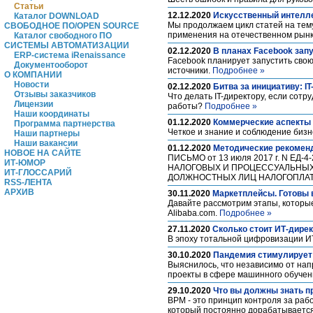
Статьи
12.12.2020
Искусственный интелле
Каталог DOWNLOAD
Мы продолжаем цикл статей на тему
СВОБОДНОЕ ПО/OPEN SOURCE
применения на отечественном рын
Каталог свободного ПО
СИСТЕМЫ АВТОМАТИЗАЦИИ
02.12.2020
В планах Facebook зап
ERP-система iRenaissance
Facebook планирует запустить свою 
Документооборот
источники.
Подробнее »
О КОМПАНИИ
Новости
02.12.2020
Битва за инициативу: I
Отзывы заказчиков
Что делать IT-директору, если сот
Лицензии
работы?
Подробнее »
Наши координаты
01.12.2020
Коммерческие аспекты
Программа партнерства
Четкое и знание и соблюдение бизн
Наши партнеры
Наши вакансии
01.12.2020
Методические рекоменд
НОВОЕ НА САЙТЕ
ПИСЬМО от 13 июля 2017 г. N 
ИТ-ЮМОР
НАЛОГОВЫХ И ПРОЦЕССУАЛЬНЫХ
ИТ-ГЛОССАРИЙ
ДОЛЖНОСТНЫХ ЛИЦ НАЛОГОПЛАТ
RSS-ЛЕНТА
АРХИВ
30.11.2020
Маркетплейсы. Готовы 
Давайте рассмотрим этапы, которые
Alibaba.com.
Подробнее »
27.11.2020
Сколько стоит ИТ-дире
В эпоху тотальной цифровизации ИТ
30.10.2020
Пандемия стимулирует 
Выяснилось, что независимо от нап
проекты в сфере машинного обучен
29.10.2020
Что вы должны знать п
BPM - это принцип контроля за раб
который постоянно дорабатывается