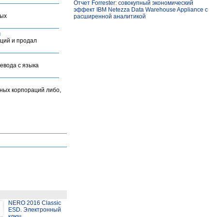
Отчет Forrester: совокупный экономический
эффект IBM Netezza Data Warehouse Appliance с
мых
расширенной аналитикой
н
иций и продал
ревода с языка
ьных корпораций либо,
NERO 2016 Classic
ESD. Электронный
ключ