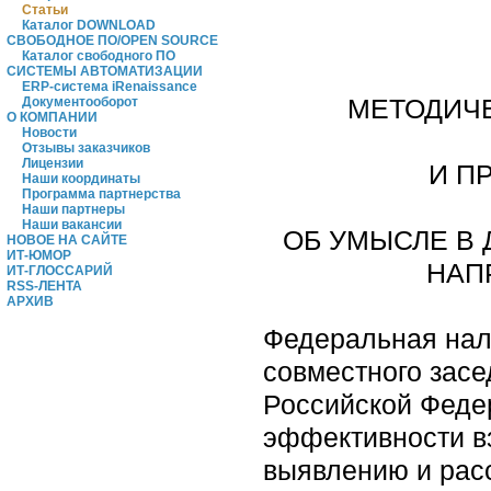
Статьи
Каталог DOWNLOAD
СВОБОДНОЕ ПО/OPEN SOURCE
Каталог свободного ПО
СИСТЕМЫ АВТОМАТИЗАЦИИ
ERP-система iRenaissance
МЕТОДИЧ
Документооборот
О КОМПАНИИ
Новости
Отзывы заказчиков
Лицензии
И П
Наши координаты
Программа партнерства
Наши партнеры
Наши вакансии
ОБ УМЫСЛЕ В
НОВОЕ НА САЙТЕ
ИТ-ЮМОР
НАП
ИТ-ГЛОССАРИЙ
RSS-ЛЕНТА
АРХИВ
Федеральная нало
совместного засе
Российской Федер
эффективности в
выявлению и рас