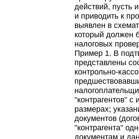
действий, пусть 
и приводить к пр
выявлен в схемат
который должен 
налоговых провер
Пример 1. В под
представлены соо
контрольно-кассо
предшествовавши
налогоплательщик
"контрагентов" с
размерах; указан
документов (дого
"контрагента" од
документам и да