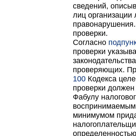
сведений, описы
лиц организации 
правонарушения.
проверки.
Согласно
подпун
проверки указыв
законодательства
проверяющих. Пр
100
Кодекса целе
проверки должен 
Фабулу налоговог
воспринимаемыми
минимумом прида
налогоплательщик
определенностью,