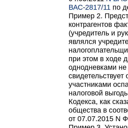
ВАС-2817/11
по д
Пример 2. Предс
контрагентов фа
(учредитель и р
являлся учредит
налогоплательщи
при этом в ходе 
однодневками не 
свидетельствует
участниками осп
налоговой выгоды
Кодекса, как ска
общества в соотв
от 07.07.2015 N 
Пример 3. Устано