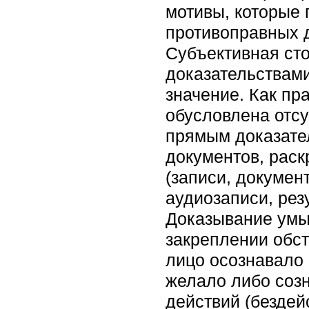
мотивы, которые
противоправных 
Субъективная ст
доказательствам
значение. Как пр
обусловлена отсу
прямым доказател
документов, рас
(записи, докумен
аудиозаписи, ре
Доказывание умыс
закреплении обст
лицо осознавало 
желало либо соз
действий (бездей