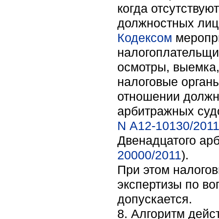
когда отсутствую
должностных лиц
Кодексом
меропри
налогоплательщи
осмотры, выемка,
налоговые органы
отношении должн
арбитражных судо
N А12-10130/201
Двенадцатого арб
20000/2011
).
При этом налогов
экспертизы по во
допускается.
8. Алгоритм дей