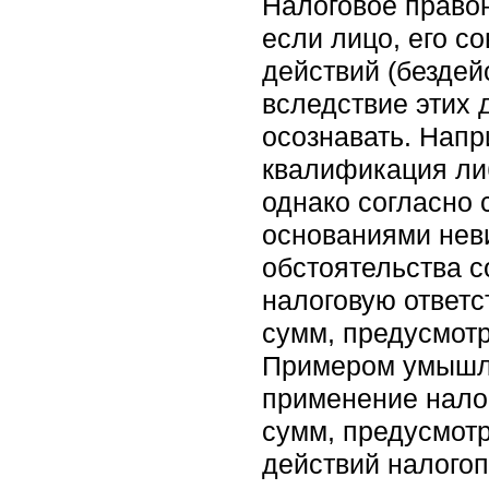
Налоговое право
если лицо, его с
действий (бездей
вследствие этих 
осознавать. Нап
квалификация ли
однако согласно
основаниями нев
обстоятельства со
налоговую ответ
сумм, предусмо
Примером умышле
применение нало
сумм, предусмо
действий налого