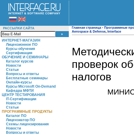
Главная страница
-
Программные пр
РАССЫЛКИ САЙТА
Aerospace & Defense
,
Interface
ИНТЕРНЕТ-МАГАЗИН
Лицензионное ПО
Методически
Курсы обучения
Сертификация
ОБУЧЕНИЕ И СЕМИНАРЫ
проверок об
Каталог курсов
Новости
Статьи
налогов
Вопросы и ответы
Бесплатные семинары
Онлайн-курсы
Курсы Microsoft On-Demand
МИНИС
Кафедра МФТИ
ЦЕНТР ТЕСТИРОВАНИЯ
IT-Сертификации
Новости
Статьи
ПРОГРАММНЫЕ ПРОДУКТЫ
Каталог ПО
Лицензиатор ПО
Схемы лицензирования
Новости
Вопросы и ответы