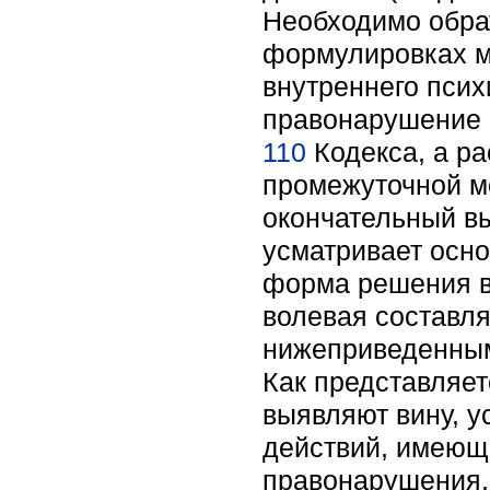
Необходимо обрат
формулировках мо
внутреннего псих
правонарушение к
110
Кодекса, а ра
промежуточной мо
окончательный в
усматривает осн
форма решения в
волевая составля
нижеприведенным
Как представляет
выявляют вину, у
действий, имеющ
правонарушения. 