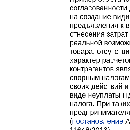
согласованности 
на создание вид
предъявления к в
отнесения затрат
реальной возможн
товара, отсутств
характер расчето
контрагентов явл
спорным налогам
своих действий и
виде неуплаты НД
налога. При таки
предпринимателя 
(
постановление
А
11646/2013).