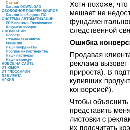
Хотя похоже, что
Статьи
Каталог DOWNLOAD
мешает не недост
СВОБОДНОЕ ПО/OPEN SOURCE
Каталог свободного ПО
СИСТЕМЫ АВТОМАТИЗАЦИИ
фундаментальное
ERP-система iRenaissance
Документооборот
следственной свя
О КОМПАНИИ
Новости
Отзывы заказчиков
Ошибка конверс
Лицензии
Наши координаты
Программа партнерства
Продавая клиента
Наши партнеры
Наши вакансии
реклама вызовет 
НОВОЕ НА САЙТЕ
ИТ-ЮМОР
прироста). В под
ИТ-ГЛОССАРИЙ
RSS-ЛЕНТА
купивших продук
АРХИВ
конверсией).
Чтобы объяснить 
представить мен
листовки с рекла
их подсчитать к