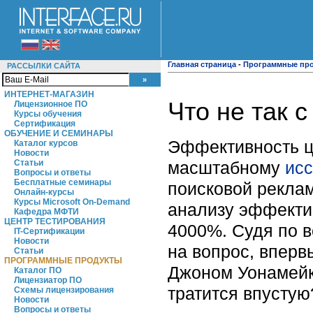
Главная страница
-
Программные пр
РАССЫЛКИ САЙТА
ИНТЕРНЕТ-МАГАЗИН
Что не так 
Лицензионное ПО
Курсы обучения
Сертификация
ОБУЧЕНИЕ И СЕМИНАРЫ
Эффективность ц
Каталог курсов
Новости
масштабному
ис
Статьи
Вопросы и ответы
Бесплатные семинары
поисковой рекла
Онлайн-курсы
Курсы Microsoft On-Demand
анализу эффект
Кафедра МФТИ
ЦЕНТР ТЕСТИРОВАНИЯ
4000%. Судя по в
IT-Сертификации
Новости
на вопрос, впер
Статьи
ПРОГРАММНЫЕ ПРОДУКТЫ
Джоном Уонамейк
Каталог ПО
Лицензиатор ПО
тратится впустую
Схемы лицензирования
Новости
Вопросы и ответы