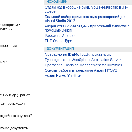
ИСХОДНИКИ
Отдам код в хорошие руки. Мошенничество в ИТ-
сфере
Большой набор примеров кода расширений для
Visual Studio 2013
оставщиком?
Разработка 64-разрядных приложений Windows с
жите их.
помощью Delphi
Password Validator
PHP Option Type
конкретным
ДОКУМЕНТАЦИЯ
Методология IDEF5. Графический язык
Руководство по WebSphere Application Server
лись?
Operational Decision Management for Dummies
Основы работы в программе Aspen HYSYS
Aspen Hysys. Учебник
тных и др.), работ
 где происходит
 подобных случаях?
 какие документы