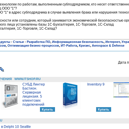
технологии по работам, выполненным субподрядчиком, кто несет ответствен
д ООО "1"?
ОО "1" в адрес субподрядчика в случае выявления брака или нарушения техно
пасности или сотрудник, который занимается экономической безопасностью о
ного лица установлены базы 1С-Бухгалтерия, 1С-Торговля, 1С-Склад
хгалтерия, 1С-Торговля, 1С-Склад?
одукты
-
Статьи
-
Разработка ПО
,
Информационная безопасность
,
Интернет
,
Упра
есом
,
Оптимизация бизнес-процессов
,
ИТ-Работа
,
Кризис
,
Aerospace & Defense
Дата п
ЕЧЕНИЯ
WWW.ITSHOP.RU
СУБД Линтер
Inventory 9
Бастион.
Серверная
лицензия. 5
клиентских
подключений
RU
 Delphi 10 Seattle