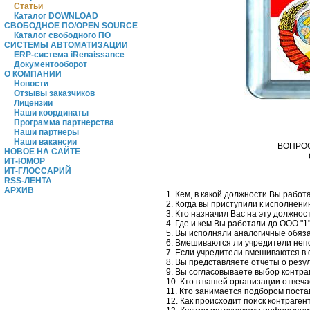
Статьи
Каталог DOWNLOAD
СВОБОДНОЕ ПО/OPEN SOURCE
Каталог свободного ПО
СИСТЕМЫ АВТОМАТИЗАЦИИ
ERP-система iRenaissance
Документооборот
О КОМПАНИИ
Новости
Отзывы заказчиков
Лицензии
Наши координаты
Программа партнерства
Наши партнеры
Наши вакансии
ВОПРО
НОВОЕ НА САЙТЕ
ИТ-ЮМОР
ИТ-ГЛОССАРИЙ
RSS-ЛЕНТА
АРХИВ
1. Кем, в какой должности Вы работ
2. Когда вы приступили к исполнен
3. Кто назначил Вас на эту должнос
4. Где и кем Вы работали до ООО "1
5. Вы исполняли аналогичные обяза
6. Вмешиваются ли учредители неп
7. Если учредители вмешиваются в 
8. Вы представляете отчеты о рез
9. Вы согласовываете выбор контра
10. Кто в вашей организации отвеч
11. Кто занимается подбором поста
12. Как происходит поиск контраген