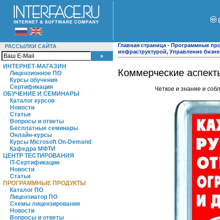
Главная страница
-
Программные пр
РАССЫЛКИ САЙТА
инфраструктурой
,
Управление бизн
ИНТЕРНЕТ-МАГАЗИН
Коммерческие аспект
Лицензионное ПО
Курсы обучения
Сертификация
Четкое и знание и соб
ОБУЧЕНИЕ И СЕМИНАРЫ
Каталог курсов
Новости
Статьи
Вопросы и ответы
Бесплатные семинары
Онлайн-курсы
Курсы Microsoft On-Demand
Кафедра МФТИ
ЦЕНТР ТЕСТИРОВАНИЯ
IT-Сертификации
Новости
Статьи
ПРОГРАММНЫЕ ПРОДУКТЫ
Каталог ПО
Лицензиатор ПО
Схемы лицензирования
Новости
Вопросы и ответы