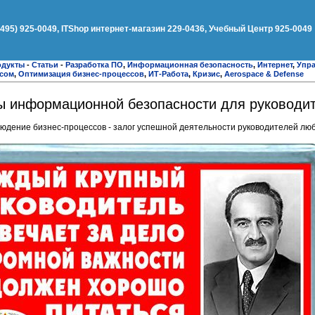
(495) 925-0049, ITShop интернет-магазин 229-0436, Учебный Центр 925-0049
одукты
-
Статьи
-
Разработка ПО
,
Информационная безопасность
,
Интернет
,
Упра
есом
,
Оптимизация бизнес-процессов
,
ИТ-Работа
,
Кризис
,
Aerospace & Defense
ы информационной безопасности для руководи
людение бизнес-процессов - залог успешной деятельности руководителей лю