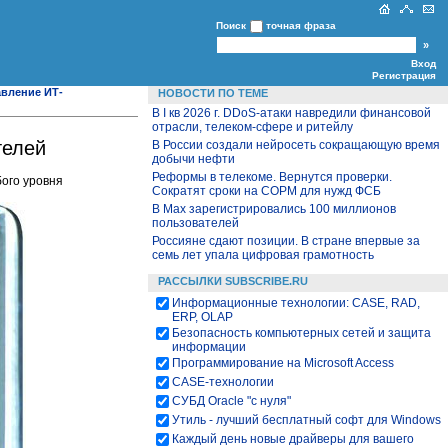
Поиск
точная фраза
Вход
Регистрация
вление ИТ-
НОВОСТИ ПО ТЕМЕ
В I кв 2026 г. DDoS-атаки навредили финансовой
отрасли, телеком-сфере и ритейлу
телей
В России создали нейросеть сокращающую время
добычи нефти
Реформы в телекоме. Вернутся проверки.
бого уровня
Сократят сроки на СОРМ для нужд ФСБ
В Max зарегистрировались 100 миллионов
пользователей
Россияне сдают позиции. В стране впервые за
семь лет упала цифровая грамотность
РАССЫЛКИ SUBSCRIBE.RU
Информационные технологии: CASE, RAD,
ERP, OLAP
Безопасность компьютерных сетей и защита
информации
Программирование на Microsoft Access
CASE-технологии
СУБД Oracle "с нуля"
Утиль - лучший бесплатный софт для Windows
Каждый день новые драйверы для вашего