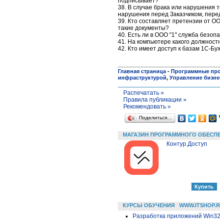
подписывает?
38. В случае брака или нарушения 
нарушения перед Заказчиком, пере
39. Кто составляет претензии от О
такие документы?
40. Есть ли в ООО "1" служба безо
41. На компьютере какого должност
42. Кто имеет доступ к базам 1С-Бу
Главная страница
-
Программные пр
инфраструктурой
,
Управление бизн
Распечатать »
Правила публикации »
Рекомендовать »
Поделиться…
МАГАЗИН ПРОГРАММНОГО ОБЕСП
Контур.Доступ
КУРСЫ ОБУЧЕНИЯ
WWW.ITSHOP.
Разработка приложений Win32 в