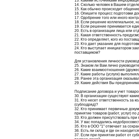
13. Какими источниками информаци
14. Сколько человек в Вашем отдел
15. Как обычно происходит общение
16. Опишите процесс подготовки до
17. Одобрение того или иного конт
18. Если решение коллегиальное, 
19. Если решение принимается еди
20. Есть в организации лица или от
21. Какая ответственность предусм
22. Кто определяет, кого из постав
23. Кто дает указание для подготов
24. Кто выступает инициатором зак
поставщиком?
Для установления личности руковод
25. Знаком ли Вам лично руководите
26. Какие взаимоотношения (друже
27. Какие работы (услуги) выполнял
28. Ранее эта организация оказыва
29. Какие действия Вы предприним
Подписание договора и учет товаров 
30. В организации существуют как
31. Кто несет ответственность за ко
(субподряд)?
32. Кто принимает первичные докуме
принятие товаров (работ, услуг) по
33. Кто должен присутствовать при 
34. У вас попадались недобросовес
35. Кто в ООО "1" отвечает за сохра
36. Есть ли склад и где он находитс
37. Если при принятии работ от су