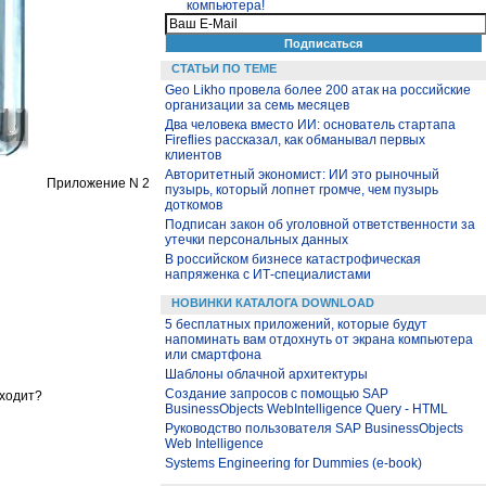
компьютера!
СТАТЬИ ПО ТЕМЕ
Geo Likho провела более 200 атак на российские
организации за семь месяцев
Два человека вместо ИИ: основатель стартапа
Fireflies рассказал, как обманывал первых
клиентов
Авторитетный экономист: ИИ это рыночный
Приложение N 2
пузырь, который лопнет громче, чем пузырь
доткомов
Подписан закон об уголовной ответственности за
утечки персональных данных
В российском бизнесе катастрофическая
напряженка с ИТ-специалистами
НОВИНКИ КАТАЛОГА DOWNLOAD
5 бесплатных приложений, которые будут
напоминать вам отдохнуть от экрана компьютера
или смартфона
Шаблоны облачной архитектуры
Создание запросов с помощью SAP
сходит?
BusinessObjects WebIntelligence Query - HTML
Руководство пользователя SAP BusinessObjects
Web Intelligence
Systems Engineering for Dummies (e-book)