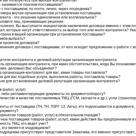
и Вы пользуетесь при выборе контрагентов?
е занимается поиском поставщиков?
 с поставщиком, по почте, лично, через посредника?
говора внутри организации при установлении поставщика.
рагента - это решение единоличное или коллегиальное?
назовите лиц, принимающих решение.
нолично, Вы выступаете инициатором заключения договора именно с этим п
дел, которые несут ответственность за выбор того или иного контрагента? Ука
отрена в вашей организации при установлении поставщика?
щиков выбрать?
ки проектов договоров?
лючения договора с поставщиками, от кого исходит предложение о работе с 
ителя-контрагента и деловой репутации организации-контрагента.
ль организации-контрагента, при каких обстоятельствах, когда Вы познакоми
ские, деловые) Вас объединяют?
а организация-контрагент для вас, какие товары поставляла?
ла для вас подобные услуги, выполняла работы, поставляла товары?
али для установления деловой репутации организации-контрагента?
(работ, услуг).
ие либо регламентирующие документы по документообороту?
личество и качество поставляемых ТМЦ (ГСМ, запчасти и др.), услуг (транспор
нты от поставщика (ТН, ТН, ТОРГ-12, Акты), кто подписывается в документе,
 документу?
принятии товаров (работ, услуг) в обязательном порядке?
тные поставщики товаров (работ, услуг), какие действия Вы предпринимали в
нность ТМЦ, кто ведет учет?
я, кто является кладовщиком?
бподрядчика присутствуют представители Заказчика, кто именно присутствует,