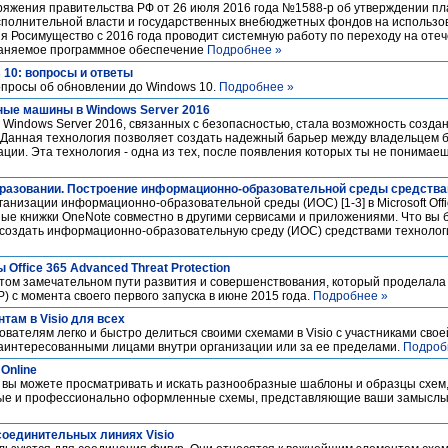
яжения правительства РФ от 26 июля 2016 года №1588-р об утверждении пла
сполнительной власти и государственных внебюджетных фондов на использо
я Росимущество с 2016 года проводит системную работу по переходу на оте
раняемое программное обеспечение
Подробнее »
 10: вопросы и ответы
просы об обновлении до Windows 10.
Подробнее »
ые машины в Windows Server 2016
 Windows Server 2016, связанных с безопасностью, стала возможность созд
. Данная технология позволяет создать надежный барьер между владельцем 
ии. Эта технология - одна из тех, после появления которых ты не понимаеш
в образовании. Построение информационно-образовательной среды средств
низации информационно-образовательной среды (ИОС) [1-3] в Microsoft Offic
е книжки OneNote совместно в другими сервисами и приложениями. Что вы б
к создать информационно-образовательную среду (ИОС) средствами технолог
Office 365 Advanced Threat Protection
 том замечательном пути развития и совершенствования, который проделала 
ATP) с момента своего первого запуска в июне 2015 года.
Подробнее »
там в Visio для всех
вателям легко и быстро делиться своими схемами в Visio с участниками свое
заинтересованными лицами внутри организации или за ее пределами.
Подроб
Online
e, вы можете просматривать и искать разнообразные шаблоны и образцы схем
ные и профессионально оформленные схемы, представляющие ваши замысл
 соединительных линиях Visio