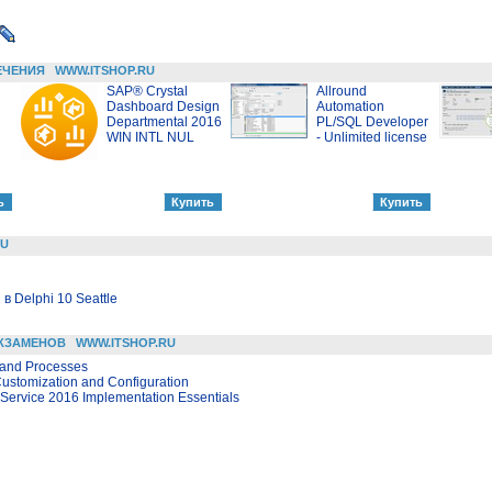
ЕЧЕНИЯ
WWW.ITSHOP.RU
SAP® Crystal
Allround
Dashboard Design
Automation
Departmental 2016
PL/SQL Developer
WIN INTL NUL
- Unlimited license
RU
 Delphi 10 Seattle
КЗАМЕНОВ
WWW.ITSHOP.RU
s and Processes
stomization and Configuration
ervice 2016 Implementation Essentials
TSHOP.RU