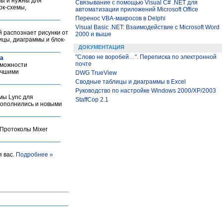
мы и нужны для
Связывание с помощью Visual C# .NET для
ок-схемы,
автоматизации приложений Microsoft Office
Перенос VBA-макросов в Delphi
Visual Basic .NET: Взаимодействие с Microsoft Word
 распознает рисунки от
2000 и выше
ицы, диаграммы и блок-
ДОКУМЕНТАЦИЯ
"Слово не воробей…". Переписка по электронной
ка
почте
зможности
лучшими
DWG TrueView
Сводные таблицы и диаграммы в Excel
Руководство по настройке Windows 2000/XP/2003
рмы Lync для
StaffCop 2.1
пополнились и новыми
 Протоколы Mixer
я вас.
Подробнее »