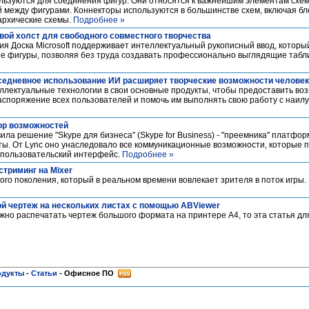
ользуются для соединения фигур. Они относятся к важнейшим элементам схе
 между фигурами. Коннекторы используются в большинстве схем, включая бл
архические схемы.
Подробнее »
овой холст для свободного совместного творчества
 Доска Microsoft поддерживает интеллектуальный рукописный ввод, который
ые фигуры, позволяя без труда создавать профессионально выглядящие табл
овседневное использование ИИ расширяет творческие возможности челове
еллектуальные технологии в свои основные продукты, чтобы предоставить во
распоряжение всех пользователей и помочь им выполнять свою работу с наи
зор возможностей
вила решение "Skype для бизнеса" (Skype for Business) - "преемника" платфо
ты. От Lync оно унаследовало все коммуникационные возможности, которые 
й пользовательский интерфейс.
Подробнее »
стриминг на Mixer
вого поколения, который в реальном времени вовлекает зрителя в поток игры.
 чертеж на нескольких листах с помощью ABViewer
ожно распечатать чертеж большого формата на принтере А4, то эта статья дл
одукты
-
Статьи
-
Офисное ПО