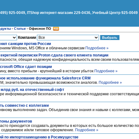
(495) 925-0049, ITShop интернет-магазин 229-0436, Учебный Центр 925-0049
одукты
-
Статьи
-
Офисное ПО
Компании
енил санкции против России
ениям Windows, MS Office и облачным сервисам
Подробнее »
екретной переписки Proton сдала своего клиента полиции
пасности, обещая надежную конфиденциальность всем своим пользователя
rosoft Office сдает позиции
ину, вместо прибыли - крупнейший в истории убыток
Подробнее »
ное использование функционала Salesforce CRM
CRM, значительно превышающая возможности аналогов.
Подробнее »
 млрд руб. на отечественный софт
ере информационной безопасности и технической поддержке соответствующ
ать совместно с коллегами
ивному выполнению задач. Объединив свои знания и навыки с коллегами, мо
лоны документов
 часто приходится создавать документы в которых есть большое количество 
е содержимое и/или типовое оформление.
Подробнее »
ний по импортозамещению в Росимуществе