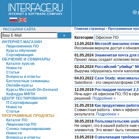
Главная страница
-
Программные пр
РАССЫЛКИ САЙТА
Категории
ИНТЕРНЕТ-МАГАЗИН
13.05.2024
Microsoft внезапно отм
Лицензионное ПО
Россиянам вернули доступ к обновл
Курсы обучения
Сертификация
01.05.2024
Знаменитая почта для с
ОБУЧЕНИЕ И СЕМИНАРЫ
Проект лишь создает иллюзию безо
Каталог курсов
02.04.2024
Российский "убийца" Mic
Новости
Выручка обрушилась почти наполов
Статьи
Вопросы и ответы
04.03.2022
Case Study: максималь
Бесплатные семинары
Salesforce - это сверхплатформа 
Онлайн-курсы
Курсы Microsoft On-Demand
12.09.2019
Росгвардия получит 2,3
Кафедра МФТИ
Речь идет об офисном ПО, ПО в сф
ЦЕНТР ТЕСТИРОВАНИЯ
решений.
Подробнее »
IT-Сертификации
31.05.2018
Как продуктивно работ
Новости
Совместная работа - ключ к эффект
Статьи
результата.
Подробнее »
ПРОГРАММНЫЕ ПРОДУКТЫ
Каталог ПО
30.05.2018
Пользовательские шаб
Лицензиатор ПО
Не секрет, что в нашей работе нам
Схемы лицензирования
элементов. Это может быть типово
Новости
15.05.2018
О реализации требова
Вопросы и ответы