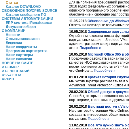
Для выполнения требований распор
Статьи
2018 годах федеральных органов и
Каталог DOWNLOAD
офисного программного обеспечени
СВОБОДНОЕ ПО/OPEN SOURCE
обеспечение и свободно распрост
Каталог свободного ПО
СИСТЕМЫ АВТОМАТИЗАЦИИ
11.05.2018
Обновление до Windows
ERP-система iRenaissance
Ответы на некоторые возможные во
Документооборот
О КОМПАНИИ
10.05.2018
Защищенные виртуальн
Новости
Одной из множества новых функций
Отзывы заказчиков
виртуальных машин - Shielded VMs
Лицензии
администратором среды виртуализац
Наши координаты
этого.
Подробнее »
Программа партнерства
10.05.2018
Microsoft Office 365 
Наши партнеры
Продолжаю разбирать варианты орга
Наши вакансии
качестве ИОС рассматриваю записны
НОВОЕ НА САЙТЕ
после прочтения этой статьи? - Ка
ИТ-ЮМОР
что OneNote…
Подробнее »
ИТ-ГЛОССАРИЙ
RSS-ЛЕНТА
01.03.2018
Краткая история службы 
АРХИВ
Мы хотим вкратце рассказать вам о
Advanced Threat Protection (Office 
28.02.2018
Общий доступ к докумен
Способы, которые позволяют пользо
партнерами, клиентами и другими 
26.02.2018
Быстрый доступ к Visio 
На стартовой странице Visio Onlin
создавать интересные, убедитель
визуально.
Подробнее »
13.02.2018
Все, что нужно знать о