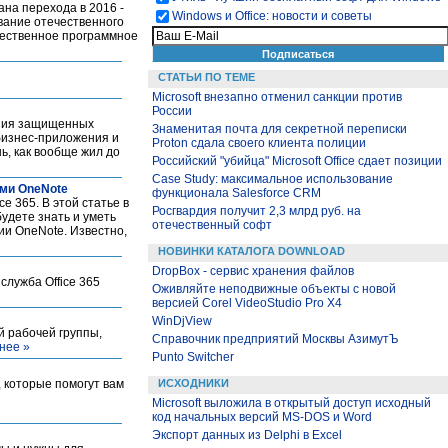
на перехода в 2016 -
Windows и Office: новости и советы
вание отечественного
чественное программное
СТАТЬИ ПО ТЕМЕ
Microsoft внезапно отменил санкции против
России
ания защищенных
Знаменитая почта для секретной переписки
бизнес-приложения и
Proton сдала своего клиента полиции
ь, как вообще жил до
Российский "убийца" Microsoft Office сдает позиции
Case Study: максимальное использование
ами OneNote
функционала Salesforce CRM
e 365. В этой статье в
Росгвардия получит 2,3 млрд руб. на
удете знать и уметь
отечественный софт
ии OneNote. Известно,
НОВИНКИ КАТАЛОГА DOWNLOAD
DropBox - сервис хранения файлов
служба Office 365
Оживляйте неподвижные объекты с новой
версией Corel VideoStudio Pro X4
WinDjView
й рабочей группы,
Справочник предприятий Москвы АзимутЪ
нее »
Punto Switcher
, которые помогут вам
ИСХОДНИКИ
ы
Microsoft выложила в открытый доступ исходный
код начальных версий MS-DOS и Word
Экспорт данных из Delphi в Excel