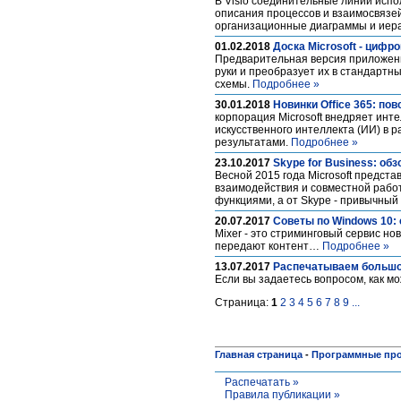
В Visio соединительные линии исп
описания процессов и взаимосвязей
организационные диаграммы и иер
01.02.2018
Доска Microsoft - цифр
Предварительная версия приложения
руки и преобразует их в стандартн
схемы.
Подробнее »
30.01.2018
Новинки Office 365: п
корпорация Microsoft внедряет инт
искусственного интеллекта (ИИ) в 
результатами.
Подробнее »
23.10.2017
Skype for Business: об
Весной 2015 года Microsoft предста
взаимодействия и совместной рабо
функциями, а от Skype - привычны
20.07.2017
Советы по Windows 10: 
Mixer - это стриминговый сервис но
передают контент…
Подробнее »
13.07.2017
Распечатываем большой
Если вы задаетесь вопросом, как м
Страница:
1
2
3
4
5
6
7
8
9
...
Главная страница
-
Программные пр
Распечатать »
Правила публикации »