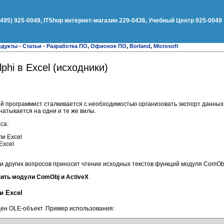
(495) 925-0049, ITShop интернет-магазин 229-0436, Учебный Центр 925-0049
одукты
-
Статьи
-
Разработка ПО
,
Офисное ПО
,
Borland
,
Microsoft
phi в Excel (исходники)
й программист сталкивается с необходимостью организовать экспорт данных в
натыкается на одни и те же вилы.
са:
ли Excel
Excel
 других вопросов приносит чтение исходных текстов функций модуля ComObj.
ить модули ComObj и ActiveX
и Excel
ден OLE-объект. Пример использования: