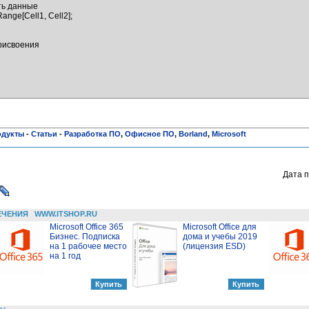
ть данные

одукты
-
Статьи
-
Разработка ПО
,
Офисное ПО
,
Borland
,
Microsoft
Дата п
ЕЧЕНИЯ
WWW.ITSHOP.RU
Microsoft Office 365
Microsoft Office для
Бизнес. Подписка
дома и учебы 2019
на 1 рабочее место
(лицензия ESD)
на 1 год