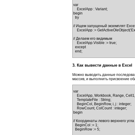
var

    ExcelApp : Variant;

begin

  try

// Ищем запущеный экземплят Excel
    ExcelApp := GetActiveOleObject('Excel.Application');

// Делаем его видимым

    ExcelApp.Visible := true;

  except

3. Как вывести данные в Excel
Можно выводить данные последоват
массив, и выполнить присвоение обл
var

    ExcelApp, Workbook, Range, Cell1, Cell2, ArrayData  : Variant;

    TemplateFile : String;

    BeginCol, BeginRow, i, j : integer;

    RowCount, ColCount : integer;

begin

// Координаты левого верхнего угла
  BeginCol := 1;

  BeginRow := 5;
