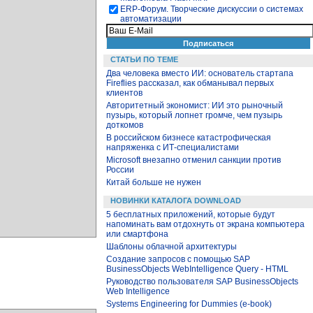
ЕRP-Форум. Творческие дискуссии о системах
автоматизации
СТАТЬИ ПО ТЕМЕ
Два человека вместо ИИ: основатель стартапа
Fireflies рассказал, как обманывал первых
клиентов
Авторитетный экономист: ИИ это рыночный
пузырь, который лопнет громче, чем пузырь
доткомов
В российском бизнесе катастрофическая
напряженка с ИТ-специалистами
Microsoft внезапно отменил санкции против
России
Китай больше не нужен
НОВИНКИ КАТАЛОГА DOWNLOAD
5 бесплатных приложений, которые будут
напоминать вам отдохнуть от экрана компьютера
или смартфона
Шаблоны облачной архитектуры
Создание запросов с помощью SAP
BusinessObjects WebIntelligence Query - HTML
Руководство пользователя SAP BusinessObjects
Web Intelligence
Systems Engineering for Dummies (e-book)