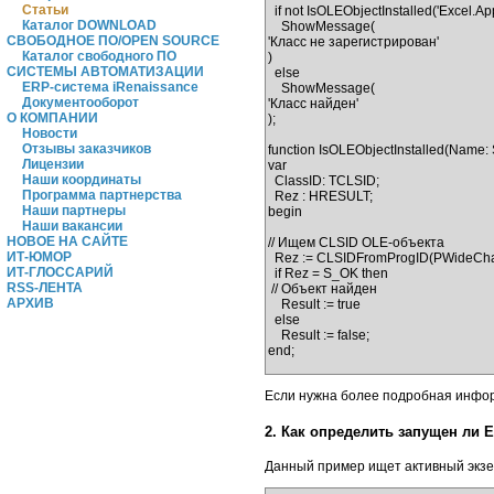
Статьи
  if not IsOLEObjectInstalled('Excel.Application') then

Каталог DOWNLOAD
    ShowMessage(

СВОБОДНОЕ ПО/OPEN SOURCE
'Класс не зарегистрирован'

Каталог свободного ПО
)

СИСТЕМЫ АВТОМАТИЗАЦИИ
  else

ERP-система iRenaissance
    ShowMessage(

Документооборот
'Класс найден'

О КОМПАНИИ
);

Новости
Отзывы заказчиков
function IsOLEObjectInstalled(Name: S
Лицензии
var

Наши координаты
  ClassID: TCLSID;

Программа партнерства
  Rez : HRESULT;

Наши партнеры
begin

Наши вакансии
НОВОЕ НА САЙТЕ
// Ищем CLSID OLE-объекта

ИТ-ЮМОР
  Rez := CLSIDFromProgID(PWideChar(WideString(Name)), ClassID);

ИТ-ГЛОССАРИЙ
  if Rez = S_OK then

RSS-ЛЕНТА
 // Объект найден

АРХИВ
    Result := true

  else

    Result := false;

Если нужна более подробная инфор
2. Как определить запущен ли E
Данный пример ищет активный экзе