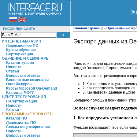
Главная страница
-
Программные пр
РАССЫЛКИ САЙТА
Экспорт данных из Del
ИНТЕРНЕТ-МАГАЗИН
Лицензионное ПО
Курсы обучения
Сертификация
ОБУЧЕНИЕ И СЕМИНАРЫ
Каталог курсов
Рано или поздно практически кажды
Новости
каждое "поколение" программистов 
Статьи
Вопросы и ответы
Вот три часто встречающихся вопро
Бесплатные семинары
1. Как определить установлен 
Онлайн-курсы
2. Как определить запущен ли 
Курсы Microsoft On-Demand
3. Как вывести данные в Excel
Кафедра МФТИ
ЦЕНТР ТЕСТИРОВАНИЯ
Большую помощь в понимании этих и
IT-Сертификации
Новости
Во всех случаях следует подключ
Статьи
ПРОГРАММНЫЕ ПРОДУКТЫ
1. Как определить установлен л
Каталог ПО
Лицензиатор ПО
Схемы лицензирования
Функция возвращает True если най
Новости
Вопросы и ответы