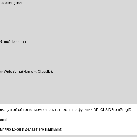
tring): boolean;

мация об объекте, можно почитать хелп по функции API CLSIDFromProgID.
xcel
мпляр Excel и делает его видимым: