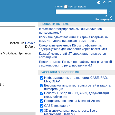
Поиск
точная фраза
Вход
Регистрация
НОВОСТИ ПО ТЕМЕ
В Max зарегистрировались 100 миллионов
пользователей
Россияне сдают позиции. В стране впервые за
семь лет упала цифровая грамотность
Источник:
DeVoid
Специализированное КБ оштрафовали за
DeVoid
задержку чипа для оборонки через восемь лет
 MS Office. При этом
Каждый четвертый ИT-специалист опасается
сокращений
Правительство России прорабатывает рамочный
законопроект по регулированию ИИ
РАССЫЛКИ SUBSCRIBE.RU
Информационные технологии: CASE, RAD,
ERP, OLAP
 :)
Безопасность компьютерных сетей и защита
информации
Новости ITShop.ru - ПО, книги, документация,
курсы обучения
Программирование на Microsoft Access
CASE-технологии
3D и виртуальная реальность. Все о
Macromedia Flash MX.