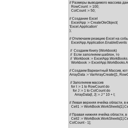
// Размеры выводимого массива дан
  RowCount := 100;

  ColCount := 50;

// Создание Excel

  ExcelApp := CreateOleObject(

'Excel.Application'

);

// Отключаем реакцию Excel на соб
  ExcelApp.Application.EnableEvents := false;

 //  Создаем Книгу (Workbook)

 //  Если заполняем шаблон, то

 //  Workbook := ExcelApp.WorkBooks.Add('C:\MyTemplate.xls');

  Workbook := ExcelApp.WorkBooks.Add;

// Создаем Вариантный Массив, к
ArrayData := VarArrayCreate([1, RowCo
 // Заполняем массив

  for I := 1 to RowCount do

    for J := 1 to ColCount do

      ArrayData[I, J] := J * 10 + I;

// Левая верхняя ячейка области, в
  Cell1 := WorkBook.WorkSheets[1].Cells[BeginRow, BeginCol];

// Правая нижняя ячейка области, 
  Cell2 := WorkBook.WorkSheets[1].Cells[BeginRow  + RowCount - 1, BeginCol +

ColCount - 1];
