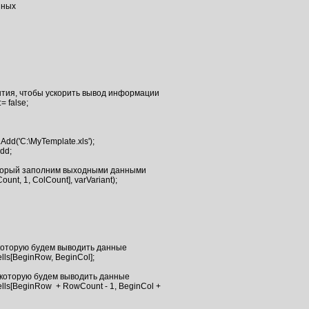
ных

ытия, чтобы ускорить вывод информации

оторый заполним выходными данными

unt, 1, ColCount], varVariant);

 которую будем выводить данные

в которую будем выводить данные
