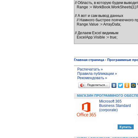
// Область, в которую будем выводи
  Range := WorkBook.WorkSheets[1].Range[Cell1, Cell2];

// А вот и сам вывод данных

  // Намного быстрее поячеечного присвоения

  Range.Value := ArrayData;

// Делаем Excel видимым

Главная страница
-
Программные пр
Распечатать »
Правила публикации »
Рекомендовать »
Поделиться…
МАГАЗИН ПРОГРАММНОГО ОБЕСП
Microsoft 365
Business Standard
(corporate)