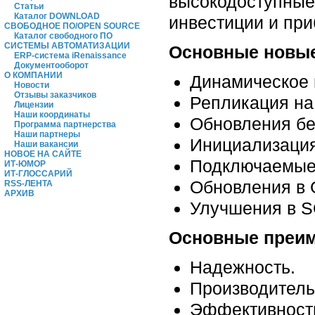
высокодоступные
Статьи
Каталог DOWNLOAD
инвестиции и при
СВОБОДНОЕ ПО/OPEN SOURCE
Каталог свободного ПО
СИСТЕМЫ АВТОМАТИЗАЦИИ
Основные новые
ERP-система iRenaissance
Документооборот
О КОМПАНИИ
Динамическое 
Новости
Отзывы заказчиков
Репликация на
Лицензии
Наши координаты
Обновления бе
Программа партнерства
Наши партнеры
Инициализация
Наши вакансии
НОВОЕ НА САЙТЕ
Подключаемые
ИТ-ЮМОР
ИТ-ГЛОССАРИЙ
Обновления в 
RSS-ЛЕНТА
АРХИВ
Улучшения в S
Основные преи
Надежность.
Производитель
Эффективност