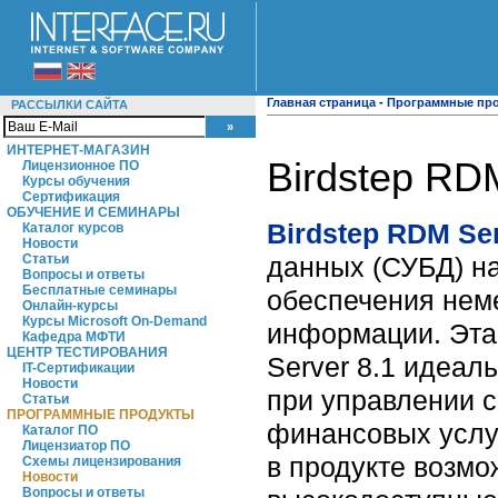
Главная страница
-
Программные пр
РАССЫЛКИ САЙТА
ИНТЕРНЕТ-МАГАЗИН
Birdstep RDM
Лицензионное ПО
Курсы обучения
Сертификация
ОБУЧЕНИЕ И СЕМИНАРЫ
Birdstep RDM Ser
Каталог курсов
Новости
данных (СУБД) на
Статьи
Вопросы и ответы
Бесплатные семинары
обеспечения неме
Онлайн-курсы
Курсы Microsoft On-Demand
информации. Эта
Кафедра МФТИ
ЦЕНТР ТЕСТИРОВАНИЯ
Server 8.1 идеа
IT-Сертификации
Новости
при управлении с
Статьи
ПРОГРАММНЫЕ ПРОДУКТЫ
финансовых услу
Каталог ПО
Лицензиатор ПО
в продукте возмо
Схемы лицензирования
Новости
Вопросы и ответы