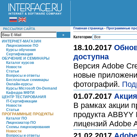
Главная страница
-
Программные пр
РАССЫЛКИ САЙТА
Категории
ИНТЕРНЕТ-МАГАЗИН
18.10.2017
Обнов
Лицензионное ПО
Курсы обучения
Сертификация
доступна
ОБУЧЕНИЕ И СЕМИНАРЫ
Каталог курсов
Версия Adobe Cre
Новости
Статьи
новые приложени
Вопросы и ответы
Бесплатные семинары
фотографий.
Под
Онлайн-курсы
Курсы Microsoft On-Demand
Кафедра МФТИ
01.07.2017
Акция
ЦЕНТР ТЕСТИРОВАНИЯ
IT-Сертификации
В рамках акции п
Новости
Статьи
продукта ABBYY F
ПРОГРАММНЫЕ ПРОДУКТЫ
Каталог ПО
лицензий Adobe A
Лицензиатор ПО
Схемы лицензирования
Новости
21.02.2017
Adobe
Вопросы и ответы