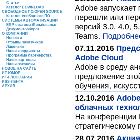
Статьи
Adobe запускает 
Каталог DOWNLOAD
СВОБОДНОЕ ПО/OPEN SOURCE
перешли или пере
Каталог свободного ПО
СИСТЕМЫ АВТОМАТИЗАЦИИ
версий 3.0, 4.0, 5
ERP-система iRenaissance
Документооборот
О КОМПАНИИ
Teams.
Подробне
Новости
Отзывы заказчиков
07.11.2016
Предс
Лицензии
Наши координаты
Программа партнерства
Adobe Cloud
Наши партнеры
Наши вакансии
Adobe в среду а
НОВОЕ НА САЙТЕ
ИТ-ЮМОР
предложение это
ИТ-ГЛОССАРИЙ
RSS-ЛЕНТА
обучения, искусс
АРХИВ
12.10.2016
Adobe
облачных техно
На конференции I
стратегическому 
28.07.2016
Акция