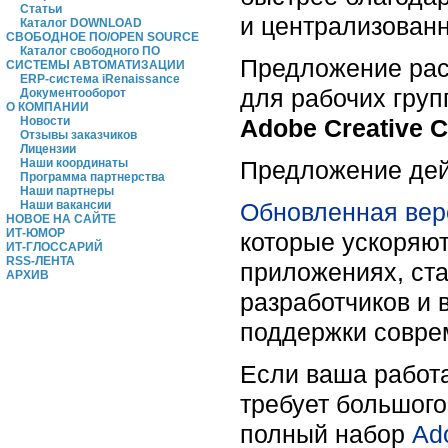
Статьи
и централизован
Каталог DOWNLOAD
СВОБОДНОЕ ПО/OPEN SOURCE
Каталог свободного ПО
Предложение рас
СИСТЕМЫ АВТОМАТИЗАЦИИ
ERP-система iRenaissance
для рабочих груп
Документооборот
О КОМПАНИИ
Adobe Creative C
Новости
Отзывы заказчиков
Лицензии
Предложение де
Наши координаты
Программа партнерства
Наши партнеры
Обновленная верс
Наши вакансии
НОВОЕ НА САЙТЕ
ИТ-ЮМОР
которые ускоряют
ИТ-ГЛОССАРИЙ
RSS-ЛЕНТА
приложениях, ст
АРХИВ
разработчиков и 
поддержки совре
Если ваша работа
требует большог
полный набор
Ad