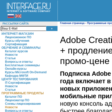
Главная страница
-
Программные пр
РАССЫЛКИ САЙТА
ИНТЕРНЕТ-МАГАЗИН
Adobe Creat
Лицензионное ПО
Курсы обучения
Сертификация
+ продление
ОБУЧЕНИЕ И СЕМИНАРЫ
Каталог курсов
Новости
промо-цене
Статьи
Вопросы и ответы
Бесплатные семинары
Онлайн-курсы
Подписка Adobe 
Курсы Microsoft On-Demand
Кафедра МФТИ
года включает в
ЦЕНТР ТЕСТИРОВАНИЯ
IT-Сертификации
Новости
новых приложени
Статьи
ПРОГРАММНЫЕ ПРОДУКТЫ
мобильные прил
Каталог ПО
Лицензиатор ПО
новую консоль ад
Схемы лицензирования
Новости
быстрее благода
Вопросы и ответы