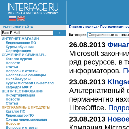
Главная страница
-
Программные пр
РАССЫЛКИ САЙТА
Категории
ИНТЕРНЕТ-МАГАЗИН
26.08.2013
Финал
Лицензионное ПО
Курсы обучения
Сертификация
Microsoft законч
ОБУЧЕНИЕ И СЕМИНАРЫ
Каталог курсов
ряд ресурсов, в 
Новости
Статьи
информаторов.
П
Вопросы и ответы
Бесплатные семинары
Онлайн-курсы
23.08.2013
Kingso
Курсы Microsoft On-Demand
Кафедра МФТИ
Альтернативный о
ЦЕНТР ТЕСТИРОВАНИЯ
IT-Сертификации
перманентно нахо
Новости
Статьи
LibreOffice.
Подро
ПРОГРАММНЫЕ ПРОДУКТЫ
Каталог ПО
Лицензиатор ПО
23.08.2013
Новое
Схемы лицензирования
Новости
Компания Microso
Вопросы и ответы