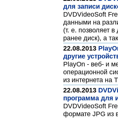
для записи диск
DVDVideoSoft Fre
данными на разл
(т. е. позволяет
ранее диск), а т
22.08.2013
PlayO
другие устройст
PlayOn - веб- и 
операционной сис
из интернета на 
22.08.2013
DVDVi
программа для и
DVDVideoSoft Fre
формате JPG из 