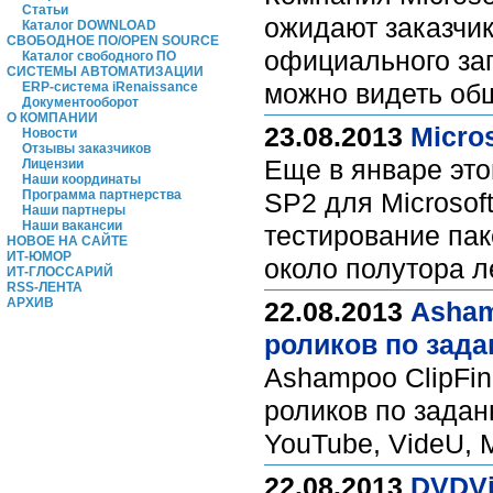
Статьи
ожидают заказчи
Каталог DOWNLOAD
СВОБОДНОЕ ПО/OPEN SOURCE
официального зап
Каталог свободного ПО
СИСТЕМЫ АВТОМАТИЗАЦИИ
можно видеть об
ERP-система iRenaissance
Документооборот
О КОМПАНИИ
23.08.2013
Micro
Новости
Отзывы заказчиков
Еще в январе это
Лицензии
Наши координаты
Программа партнерства
SP2 для Microsof
Наши партнеры
Наши вакансии
тестирование па
НОВОЕ НА САЙТЕ
ИТ-ЮМОР
около полутора л
ИТ-ГЛОССАРИЙ
RSS-ЛЕНТА
АРХИВ
22.08.2013
Asham
роликов по зад
Ashampoo ClipFin
роликов по зада
YouTube, VideU, M
22.08.2013
DVDVi