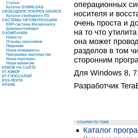
операционных си
Статьи
Каталог DOWNLOAD
носителя и восст
СВОБОДНОЕ ПО/OPEN SOURCE
Каталог свободного ПО
СИСТЕМЫ АВТОМАТИЗАЦИИ
очень проста и д
ERP-система iRenaissance
Документооборот
на то что утилит
О КОМПАНИИ
Новости
она может прово
Отзывы заказчиков
Лицензии
разделов в том ч
Наши координаты
Программа партнерства
сторонним прогр
Наши партнеры
Наши вакансии
НОВОЕ НА САЙТЕ
Для Windows 8, 7,
ИТ-ЮМОР
ИТ-ГЛОССАРИЙ
RSS-ЛЕНТА
Разработчик TeraB
АРХИВ
ССЫЛКИ ПО ТЕМЕ
Каталог програ