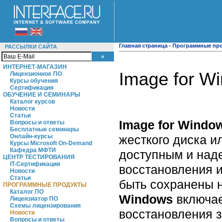
Главная страница
-
Программные пр
РАССЫЛКИ САЙТА
ИНТЕРНЕТ-МАГАЗИН
Image for W
Лицензионное ПО
Курсы обучения
Сертификация
ОБУЧЕНИЕ И СЕМИНАРЫ
Каталог курсов
Новости
Статьи
Image for Windo
Вопросы и ответы
Бесплатные семинары
жесткого диска и
Онлайн-курсы
Курсы Microsoft On-Demand
Кафедра МФТИ
доступным и над
ЦЕНТР ТЕСТИРОВАНИЯ
IT-Сертификации
восстановления 
Новости
Статьи
быть сохранены 
ПРОГРАММНЫЕ ПРОДУКТЫ
Каталог ПО
Windows
включае
Лицензиатор ПО
Схемы лицензирования
восстановления з
Новости
Вопросы и ответы