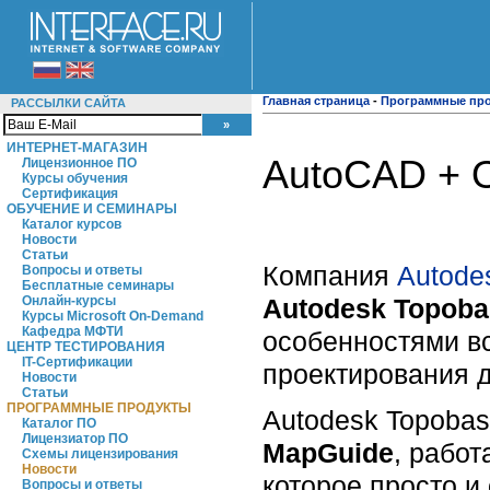
Главная страница
-
Программные пр
РАССЫЛКИ САЙТА
ИНТЕРНЕТ-МАГАЗИН
AutoCAD + O
Лицензионное ПО
Курсы обучения
Сертификация
ОБУЧЕНИЕ И СЕМИНАРЫ
Каталог курсов
Новости
Статьи
Компания
Autode
Вопросы и ответы
Бесплатные семинары
Autodesk Topoba
Онлайн-курсы
Курсы Microsoft On-Demand
Кафедра МФТИ
особенностями вс
ЦЕНТР ТЕСТИРОВАНИЯ
IT-Сертификации
проектирования д
Новости
Статьи
ПРОГРАММНЫЕ ПРОДУКТЫ
Autodesk Topoba
Каталог ПО
Лицензиатор ПО
MapGuide
, рабо
Схемы лицензирования
Новости
которое просто и
Вопросы и ответы