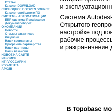
Статьи
и эксплуатацион
Каталог DOWNLOAD
СВОБОДНОЕ ПО/OPEN SOURCE
Каталог свободного ПО
Система Autodesk
СИСТЕМЫ АВТОМАТИЗАЦИИ
ERP-система iRenaissance
Открытого геопр
Документооборот
О КОМПАНИИ
настройке под к
Новости
Отзывы заказчиков
Лицензии
рабочие процессы
Наши координаты
Программа партнерства
и разграничение 
Наши партнеры
Наши вакансии
НОВОЕ НА САЙТЕ
ИТ-ЮМОР
ИТ-ГЛОССАРИЙ
RSS-ЛЕНТА
АРХИВ
В Topobase м