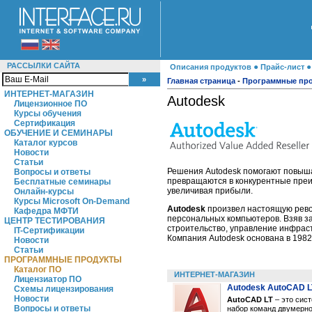
РАССЫЛКИ САЙТА
●
Описания продуктов
Прайс-лист
Главная страница
-
Программные пр
ИНТЕРНЕТ-МАГАЗИН
Autodesk
Лицензионное ПО
Курсы обучения
Сертификация
ОБУЧЕНИЕ И СЕМИНАРЫ
Каталог курсов
Новости
Статьи
Решения Autodesk помогают повыша
Вопросы и ответы
превращаются в конкурентные преи
Бесплатные семинары
увеличивая прибыли.
Онлайн-курсы
Курсы Microsoft On-Demand
Autodesk
произвел настоящую рево
Кафедра МФТИ
персональных компьютеров. Взяв за
ЦЕНТР ТЕСТИРОВАНИЯ
строительство, управление инфрас
IT-Сертификации
Компания Autodesk основана в 1982
Новости
Статьи
ПРОГРАММНЫЕ ПРОДУКТЫ
Каталог ПО
ИНТЕРНЕТ-МАГАЗИН
Лицензиатор ПО
Autodesk AutoCAD L
Схемы лицензирования
Новости
AutoCAD LT
– это сис
Вопросы и ответы
набор команд двумерно