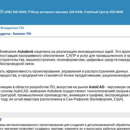
(495) 925-0049, ITShop интернет-магазин 229-0436, Учебный Центр 925-0049
●
Внедрение ПО
одукты
-
Каталог ПО
Компания
Autodesk
нацелена на реализацию инновационных идей. Это круп
поставщик программного обеспечения САПР и услуг для промышленного и г
строительства, машиностроения, геоинформатики, цифровых средств перед
беспроводной связи.
ть эффективность проектирования, управления и распространения данных. 
мущества, и предприятия становятся более продуктивными, рационализируя
люцию в области разработки ПО, выпустив на рынок
AutoCAD
- чертежную с
 основу AutoCAD, компания Autodesk осуществляет технологический прорыв в 
труктурой, промышленное производство, анимация и графика, беспроводная
 году, ее штаб-квартира расположена в Сан-Рафаэле (Калифорния, США).
T
тема автоматизированного проектирования для создания и детализированной обработ
го черчения позволяет создавать чертежи, изменять их и выпускать рабочую докумен