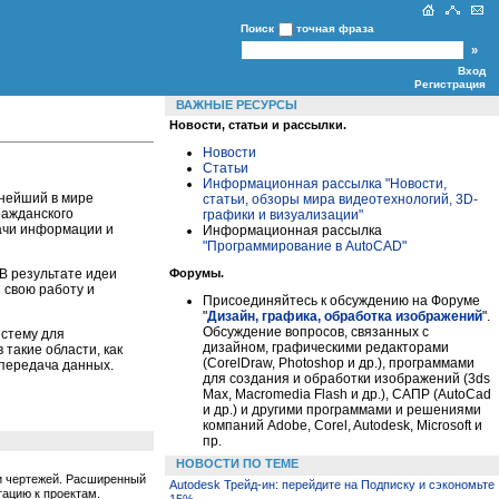
Поиск
точная фраза
Вход
Регистрация
ВАЖНЫЕ РЕСУРСЫ
Новости, статьи и рассылки.
Новости
Статьи
Информационная рассылка "Новости,
нейший в мире
статьи, обзоры мира видеотехнологий, 3D-
ражданского
графики и визуализации"
ачи информации и
Информационная рассылка
"Программирование в AutoCAD"
В результате идеи
Форумы.
 свою работу и
Присоединяйтесь к обсуждению на Форуме
"
Дизайн, графика, обработка изображений
".
Обсуждение вопросов, связанных с
истему для
дизайном, графическими редакторами
такие области, как
(CorelDraw, Photoshop и др.), программами
 передача данных.
для создания и обработки изображений (3ds
Max, Macromedia Flash и др.), САПР (AutoCad
и др.) и другими программами и решениями
компаний Adobe, Corel, Autodesk, Microsoft и
пр.
НОВОСТИ ПО ТЕМЕ
ки чертежей. Расширенный
Autodesk Трейд-ин: перейдите на Подписку и сэкономьте
тацию к проектам.