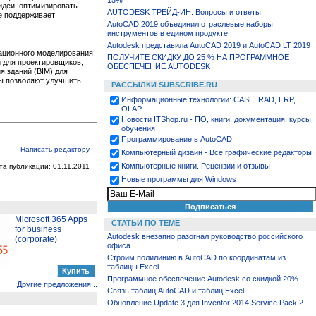
15%
идеи, оптимизировать
AUTODESK ТРЕЙД-ИН: Вопросы и ответы
е поддерживает
AutoCAD 2019 объединил отраслевые наборы
инструментов в едином продукте
Autodesk представила AutoCAD 2019 и AutoCAD LT 2019
ационного моделирования
ПОЛУЧИТЕ СКИДКУ ДО 25 % НА ПРОГРАММНОЕ
 для проектировщиков,
ОБЕСПЕЧЕНИЕ AUTODESK
 зданий (BIM) для
ты позволяют улучшить
РАССЫЛКИ SUBSCRIBE.RU
Информационные технологии: CASE, RAD, ERP,
OLAP
Новости ITShop.ru - ПО, книги, документация, курсы
обучения
Программирование в AutoCAD
Написать редактору
Компьютерный дизайн - Все графические редакторы
Компьютерные книги. Рецензии и отзывы
та публикации: 01.11.2011
Новые программы для Windows
Microsoft 365 Apps
СТАТЬИ ПО ТЕМЕ
for business
Autodesk внезапно разогнал руководство российского
(corporate)
офиса
Строим полилинию в AutoCAD по координатам из
таблицы Excel
Программное обеспечение Autodesk со скидкой 20%
Другие предложения...
Связь таблиц AutoCAD и таблиц Excel
Обновление Update 3 для Inventor 2014 Service Pack 2