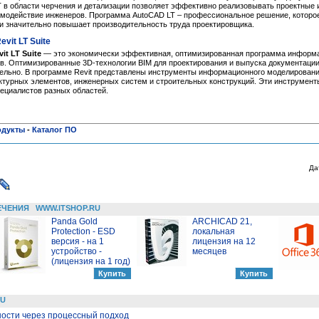
 в области черчения и детализации позволяет эффективно реализовывать проектные 
имодействие инженеров. Программа AutoCAD LT – профессиональное решение, которо
и значительно повышает производительность труда проектировщика.
vit LT Suite
it LT Suite
— это экономически эффективная, оптимизированная программа информ
ов. Оптимизированные 3D-технологии BIM для проектирования и выпуска документации
льно. В программе Revit представлены инструменты информационного моделирования
ктурных элементов, инженерных систем и строительных конструкций. Эти инструмен
ециалистов разных областей.
одукты
-
Каталог ПО
Да
ЕЧЕНИЯ
WWW.ITSHOP.RU
Panda Gold
ARCHICAD 21,
Protection - ESD
локальная
версия - на 1
лицензия на 12
устройство -
месяцев
(лицензия на 1 год)
RU
ости через процессный подход