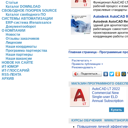
Функционал AutoCAD LT
Статьи
рабочий процесс и вза
Каталог DOWNLOAD
отраслевые стандарты 
СВОБОДНОЕ ПО/OPEN SOURCE
Каталог свободного ПО
Autodesk AutoCAD Re
СИСТЕМЫ АВТОМАТИЗАЦИИ
Autodesk AutoCAD Rev
ERP-система iRenaissance
зданий для архитектор
Документооборот
работающих самостояте
О КОМПАНИИ
проектирования архите
Новости
координацию работы сп
Отзывы заказчиков
Лицензии
Наши координаты
Программа партнерства
Главная страница
-
Программные пр
Наши партнеры
Наши вакансии
Распечатать »
НОВОЕ НА САЙТЕ
Правила публикации »
ИТ-ЮМОР
Рекомендовать »
ИТ-ГЛОССАРИЙ
Поделиться…
RSS-ЛЕНТА
АРХИВ
МАГАЗИН ПРОГРАММНОГО ОБЕСП
AutoCAD LT 2022
Commercial New
Single-user ELD
Annual Subscription
КУРСЫ ОБУЧЕНИЯ
WWW.ITSHOP.
Повышение личной эффективн