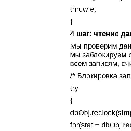
throw e;
}
4 шаг: чтение д
Мы проверим данн
мы заблокируем cu
всем записям, сч
/* Блокировка за
try
{
dbObj.reclock(sim
for(stat = dbObj.