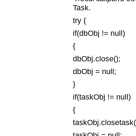
Task.
try {
if(dbObj != null)
{
dbObj.close();
dbObj = null;
}
if(taskObj != null)
{
taskObj.closetask(
taskObj = null;