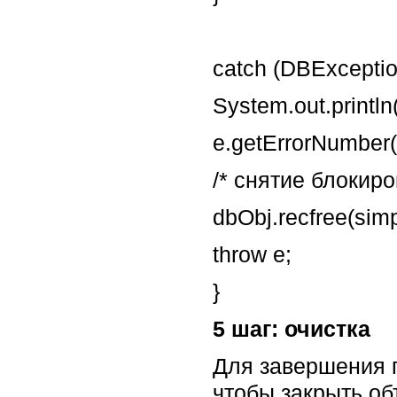
catch (DBExceptio
System.out.println
e.getErrorNumber()
/* снятие блокиро
dbObj.recfree(si
throw e;
}
5 шаг: очистка
Для завершения 
чтобы закрыть об