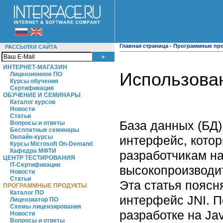
Главная страница
-
Программные пр
РАССЫЛКИ САЙТА
ИНТЕРНЕТ-МАГАЗИН
Использова
Лицензионное ПО
Курсы обучения
Сертификация
ОБУЧЕНИЕ И СЕМИНАРЫ
Каталог курсов
Новости
Статьи
База данных (БД
Вопросы и ответы
Бесплатные семинары
интерфейс, котор
Онлайн-курсы
Курсы Microsoft On-Demand
Кафедра МФТИ
разработчикам на
ЦЕНТР ТЕСТИРОВАНИЯ
IT-Сертификации
высокопроизводи
Новости
Статьи
Эта статья поясн
ПРОГРАММНЫЕ ПРОДУКТЫ
Каталог ПО
интерфейс JNI. П
Лицензиатор ПО
Схемы лицензирования
разработке на Ja
Новости
Вопросы и ответы