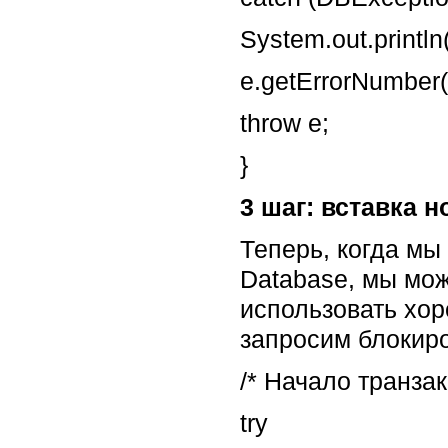
System.out.println
e.getErrorNumber()
throw e;
}
3 шаг: вставка н
Теперь, когда мы
Database, мы мож
использовать хор
запросим блокиро
/* Начало транза
try