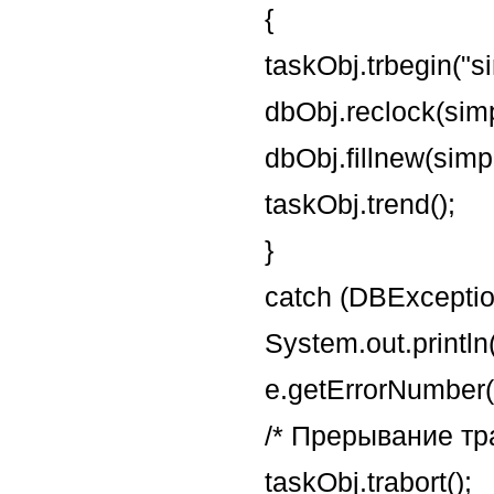
{
taskObj.trbegin("s
dbObj.reclock(si
dbObj.fillnew(sim
taskObj.trend();
}
catch (DBExceptio
System.out.println(
e.getErrorNumber()
/* Прерывание тр
taskObj.trabort();