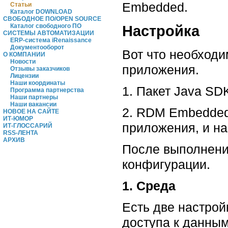
Embedded.
Статьи
Каталог DOWNLOAD
СВОБОДНОЕ ПО/OPEN SOURCE
Настройка
Каталог свободного ПО
СИСТЕМЫ АВТОМАТИЗАЦИИ
ERP-система iRenaissance
Документооборот
Вот что необход
О КОМПАНИИ
Новости
приложения.
Отзывы заказчиков
Лицензии
Наши координаты
1. Пакет Java SD
Программа партнерства
Наши партнеры
Наши вакансии
2. RDM Embedded 
НОВОЕ НА САЙТЕ
ИТ-ЮМОР
приложения, и на
ИТ-ГЛОССАРИЙ
RSS-ЛЕНТА
АРХИВ
После выполнения
конфигурации.
1. Среда
Есть две настрой
доступа к данным