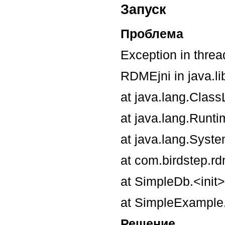
Запуск
Проблема
Exception in threa
RDMEjni in java.li
at java.lang.Clas
at java.lang.Runt
at java.lang.Syst
at com.birdstep.rd
at SimpleDb.<init
at SimpleExample
Решение