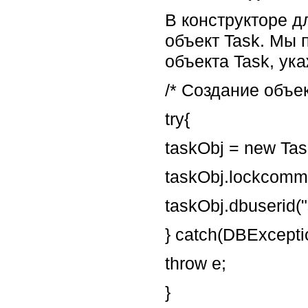
В конструкторе 
объект Task. Мы
объекта Task, ук
/* Создание объек
try{
taskObj = new Tas
taskObj.lockcomm("
taskObj.dbuserid("
} catch(DBExceptio
throw e;
}