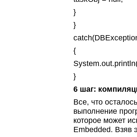
}
}
catch(DBExceptio
{
System.out.println
}
6 шаг: компиля
Все, что осталос
выполнение прогр
которое может и
Embedded. Взяв э