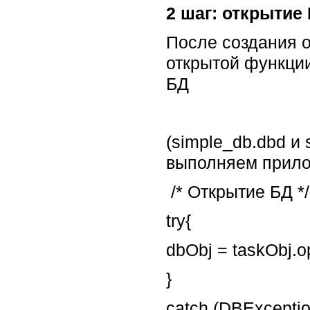
2 шаг: открытие
После создания о
открытой функции
БД
(simple_db.dbd и 
выполняем прило
/* Открытие БД */
try{
dbObj = taskObj.op
}
catch (DBExceptio