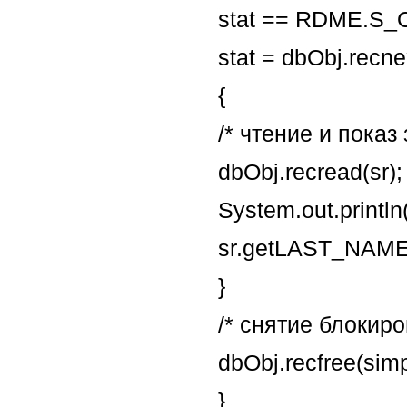
stat == RDME.S_
stat = dbObj.recnex
{
/* чтение и показ 
dbObj.recread(sr);
System.out.printl
sr.getLAST_NAME(
}
/* снятие блокиро
dbObj.recfree(si
}