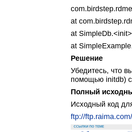
com.birdstep.rdme
at com.birdstep.rd
at SimpleDb.<init
at SimpleExample
Решение
Убедитесь, что в
помощью initdb) с
Полный исходны
Исходный код для
ftp://ftp.raima.co
ССЫЛКИ ПО ТЕМЕ