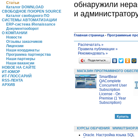
обнаружили нера
Статьи
Каталог DOWNLOAD
и администратору
СВОБОДНОЕ ПО/OPEN SOURCE
Каталог свободного ПО
СИСТЕМЫ АВТОМАТИЗАЦИИ
ERP-система iRenaissance
Документооборот
О КОМПАНИИ
Главная страница
-
Программные пр
Новости
Отзывы заказчиков
Распечатать »
Лицензии
Правила публикации »
Наши координаты
Рекомендовать »
Программа партнерства
Наши партнеры
Поделиться…
Наши вакансии
НОВОЕ НА САЙТЕ
МАГАЗИН ПРОГРАММНОГО ОБЕСП
ИТ-ЮМОР
ИТ-ГЛОССАРИЙ
SmartBear
RSS-ЛЕНТА
QAComplete
АРХИВ
Concurrent User
Subscription
License - On
Premise (1 Year
Subscription)
КУРСЫ ОБУЧЕНИЯ
WWW.ITSHOP.
Oracle. Настройка языка SQL