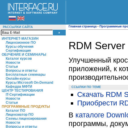
Главная страница
-
Программные пр
РАССЫЛКИ САЙТА
ИНТЕРНЕТ-МАГАЗИН
RDM Server 
Лицензионное ПО
Курсы обучения
Сертификация
ОБУЧЕНИЕ И СЕМИНАРЫ
Улучшенный крос
Каталог курсов
Новости
приложений, к к
Статьи
Вопросы и ответы
Бесплатные семинары
производительнос
Онлайн-курсы
Курсы Microsoft On-Demand
Кафедра МФТИ
ССЫЛКИ ПО ТЕМЕ
ЦЕНТР ТЕСТИРОВАНИЯ
Скачать RDM Se
IT-Сертификации
Новости
Приобрести RD
Статьи
ПРОГРАММНЫЕ ПРОДУКТЫ
Каталог ПО
В
каталоге Downl
Лицензиатор ПО
Схемы лицензирования
программы, докум
Новости
Вопросы и ответы