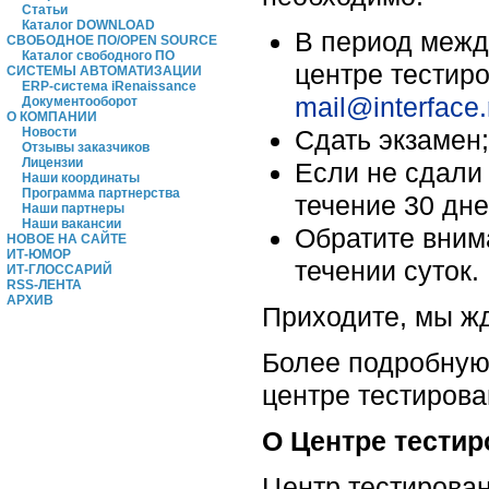
Статьи
Каталог DOWNLOAD
В период меж
СВОБОДНОЕ ПО/OPEN SOURCE
Каталог свободного ПО
центре тестиро
СИСТЕМЫ АВТОМАТИЗАЦИИ
ERP-система iRenaissance
mail@interface.
Документооборот
О КОМПАНИИ
Сдать экзамен;
Новости
Отзывы заказчиков
Лицензии
Если не сдали 
Наши координаты
Программа партнерства
течение 30 дне
Наши партнеры
Наши вакансии
Обратите внима
НОВОЕ НА САЙТЕ
ИТ-ЮМОР
течении суток.
ИТ-ГЛОССАРИЙ
RSS-ЛЕНТА
АРХИВ
Приходите, мы ж
Более подробную
центре тестиров
О Центре тести
Центр тестирова