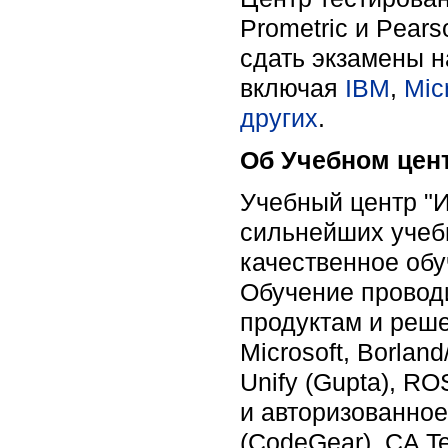
Prometric и Pea
сдать экзамены 
включая
IBM
,
Mic
других
.
Об Учебном цен
Учебный центр "И
сильнейших учебн
качественное обу
Обучение провод
продуктам и реше
Microsoft, Borlan
Unify (Gupta), RO
и авторизованное
(CodeGear), CA T