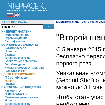
Главная страница
-
Центр Тестирова
РАССЫЛКИ САЙТА
ИНТЕРНЕТ-МАГАЗИН
"Второй шан
Лицензионное ПО
Курсы обучения
Сертификация
ОБУЧЕНИЕ И СЕМИНАРЫ
С 5 января 2015 
Каталог курсов
Новости
бесплатно перес
Статьи
Вопросы и ответы
Бесплатные семинары
первого раза.
Онлайн-курсы
Курсы Microsoft On-Demand
Кафедра МФТИ
Уникальная возм
ЦЕНТР ТЕСТИРОВАНИЯ
IT-Сертификации
(Second Shot) от
Новости
Статьи
можно до 31 мая 
ПРОГРАММНЫЕ ПРОДУКТЫ
Каталог ПО
Лицензиатор ПО
Чтобы стать учас
Схемы лицензирования
Новости
необходимо:
Вопросы и ответы