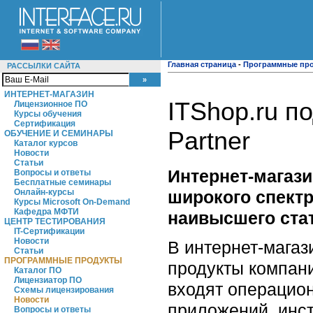
Главная страница
-
Программные пр
РАССЫЛКИ САЙТА
ИНТЕРНЕТ-МАГАЗИН
ITShop.ru по
Лицензионное ПО
Курсы обучения
Сертификация
Partner
ОБУЧЕНИЕ И СЕМИНАРЫ
Каталог курсов
Новости
Статьи
Интернет-магази
Вопросы и ответы
Бесплатные семинары
широкого спектр
Онлайн-курсы
Курсы Microsoft On-Demand
Кафедра МФТИ
наивысшего стату
ЦЕНТР ТЕСТИРОВАНИЯ
IT-Сертификации
Новости
В интернет-магаз
Статьи
ПРОГРАММНЫЕ ПРОДУКТЫ
продукты компан
Каталог ПО
Лицензиатор ПО
входят операцио
Схемы лицензирования
Новости
приложений, инст
Вопросы и ответы