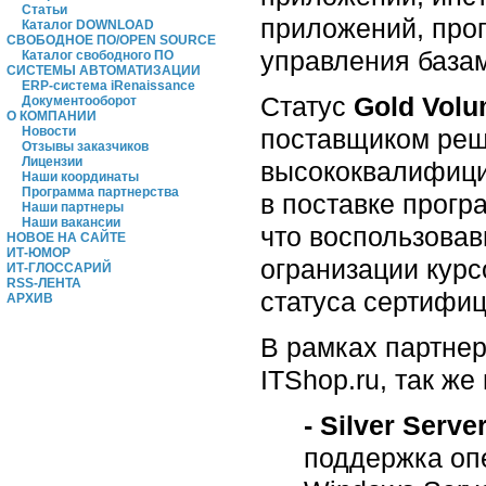
Статьи
приложений, про
Каталог DOWNLOAD
СВОБОДНОЕ ПО/OPEN SOURCE
управления базам
Каталог свободного ПО
СИСТЕМЫ АВТОМАТИЗАЦИИ
ERP-система iRenaissance
Статус
Gold Volu
Документооборот
О КОМПАНИИ
поставщиком реше
Новости
Отзывы заказчиков
Лицензии
высококвалифици
Наши координаты
Программа партнерства
в поставке прогр
Наши партнеры
Наши вакансии
что воспользовав
НОВОЕ НА САЙТЕ
ИТ-ЮМОР
огранизации курс
ИТ-ГЛОССАРИЙ
RSS-ЛЕНТА
статуса сертифиц
АРХИВ
В рамках партнерс
ITShop.ru, так ж
- Silver Serve
поддержка оп