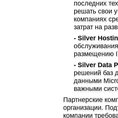
последних те
решать свои у
компаниях сре
затрат на разв
- Silver Hostin
обслуживания
размещению I
- Silver Data 
решений баз 
данными Micro
важными систе
Партнерские комп
организации. По
компании требова