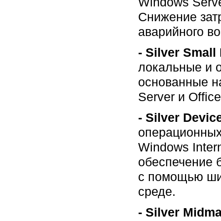
Windows Serve
Снижение зат
аварийного во
- Silver Small
локальные и 
основанные на
Server и Office
- Silver Devi
операционных 
Windows Intern
обеспечение б
с помощью шир
среде.
- Silver Midma