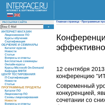
Главная страница
-
Программные пр
РАССЫЛКИ САЙТА
ИНТЕРНЕТ-МАГАЗИН
Конференци
Лицензионное ПО
Курсы обучения
Сертификация
эффективнос
ОБУЧЕНИЕ И СЕМИНАРЫ
Каталог курсов
Новости
Статьи
Вопросы и ответы
Бесплатные семинары
Онлайн-курсы
12 сентября 2013
Курсы Microsoft On-Demand
Кафедра МФТИ
конференцию "ИТ
ЦЕНТР ТЕСТИРОВАНИЯ
IT-Сертификации
Новости
Современный уро
Статьи
ПРОГРАММНЫЕ ПРОДУКТЫ
Каталог ПО
конкуренцией, яв
Лицензиатор ПО
Схемы лицензирования
сочетании со сни
Новости
Вопросы и ответы