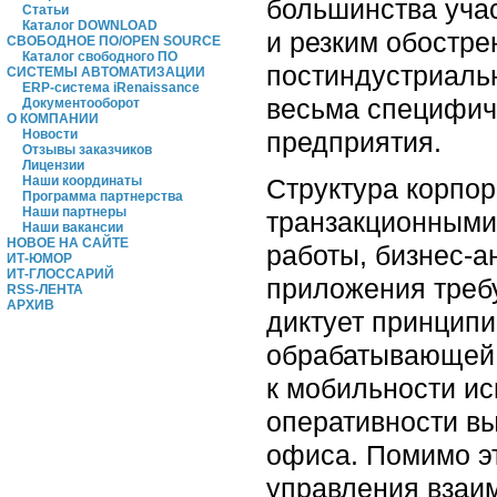
большинства уча
Статьи
Каталог DOWNLOAD
и резким обостре
СВОБОДНОЕ ПО/OPEN SOURCE
Каталог свободного ПО
постиндустриаль
СИСТЕМЫ АВТОМАТИЗАЦИИ
ERP-система iRenaissance
весьма специфич
Документооборот
О КОМПАНИИ
предприятия.
Новости
Отзывы заказчиков
Лицензии
Структура корпор
Наши координаты
Программа партнерства
Наши партнеры
транзакционными
Наши вакансии
НОВОЕ НА САЙТЕ
работы, бизнес-а
ИТ-ЮМОР
ИТ-ГЛОССАРИЙ
приложения требу
RSS-ЛЕНТА
АРХИВ
диктует принципи
обрабатывающей с
к мобильности и
оперативности вы
офиса. Помимо эт
управления взаи