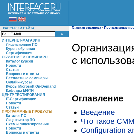
Главная страница
-
Программные пр
РАССЫЛКИ САЙТА
ИНТЕРНЕТ-МАГАЗИН
Организация
Лицензионное ПО
Курсы обучения
Сертификация
с использов
ОБУЧЕНИЕ И СЕМИНАРЫ
Каталог курсов
Новости
Статьи
Вопросы и ответы
Бесплатные семинары
Онлайн-курсы
Курсы Microsoft On-Demand
Кафедра МФТИ
ЦЕНТР ТЕСТИРОВАНИЯ
Оглавление
IT-Сертификации
Новости
Статьи
Введение
ПРОГРАММНЫЕ ПРОДУКТЫ
Каталог ПО
Что такое СМ
Лицензиатор ПО
Схемы лицензирования
Configuration
Новости
Вопросы и ответы