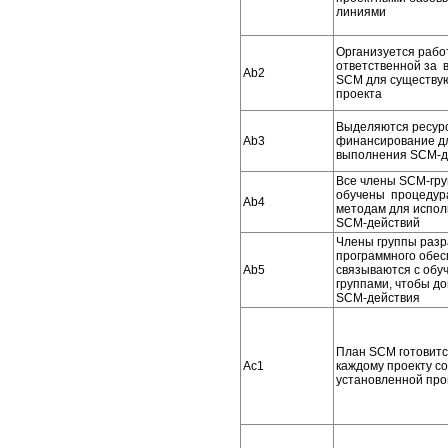
линиями
Организуется рабо
ответственной за 
Ab2
SCM для существу
проекта
Выделяются ресур
Ab3
финансирование д
выполнения SCM-д
Все члены SCM-гру
обучены процедур
Ab4
методам для испо
SCM-действий
Члены группы разр
программного обес
Ab5
связываются с обу
группами, чтобы до
SCM-действия
План SCM готовитс
Ac1
каждому проекту с
установленной пр