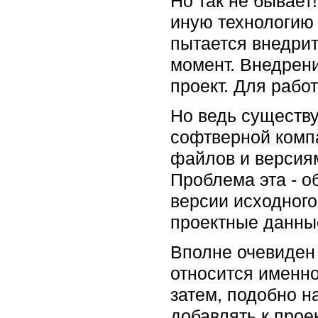
Но так не бывает
иную технологию 
пытается внедрит
момент. Внедрени
проект. Для раб
Но ведь существ
софтверной компа
файлов и версиям
Проблема эта - о
версии исходного
проектные данные.
Вполне очевиден
относится именн
затем, подобно н
добавлять к прое