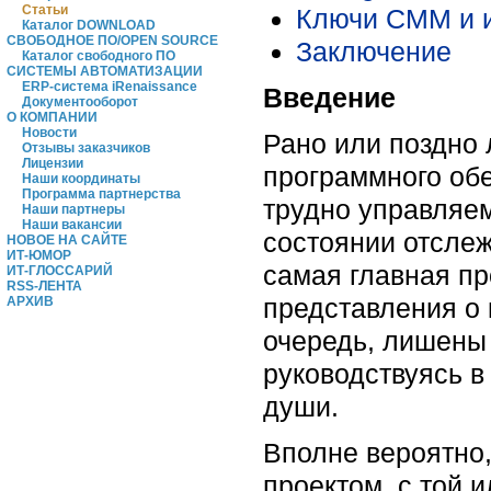
Статьи
Ключи CMM и и
Каталог DOWNLOAD
СВОБОДНОЕ ПО/OPEN SOURCE
Заключение
Каталог свободного ПО
СИСТЕМЫ АВТОМАТИЗАЦИИ
ERP-система iRenaissance
Введение
Документооборот
О КОМПАНИИ
Новости
Рано или поздно 
Отзывы заказчиков
Лицензии
программного обе
Наши координаты
Программа партнерства
трудно управляе
Наши партнеры
Наши вакансии
состоянии отслеж
НОВОЕ НА САЙТЕ
ИТ-ЮМОР
самая главная пр
ИТ-ГЛОССАРИЙ
RSS-ЛЕНТА
представления о 
АРХИВ
очередь, лишены 
руководствуясь в
души.
Вполне вероятно,
проектом, с той 