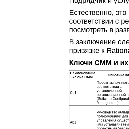
Подрядчик и услу
Естественно, это
соответствии с 
посмотреть в раз
В заключение сле
привязке к Rationa
Ключи CMM и их
Наименование
Описание к
ключа СММ
Проект выполняетс
соответствии с
установленной
Сo1
организационной п
(Software Configura
Management)
Руководство облад
полномочиями для
управления сущес
Ab1
или устанавливае
проектными базов