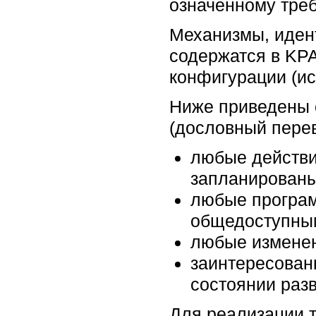
означенному тре
Механизмы, иден
содержатся в KP
конфигурации (ис
Ниже приведены 
(дословный перев
любые действи
запланированы
любые програм
общедоступны
любые изменен
заинтересован
состоянии разв
Для реализации 