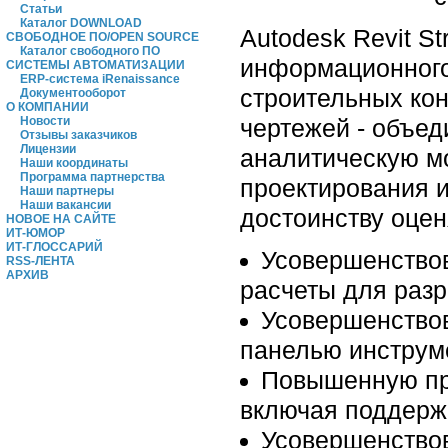
Статьи
Каталог DOWNLOAD
Autodesk Revit S
СВОБОДНОЕ ПО/OPEN SOURCE
Каталог свободного ПО
информационного
СИСТЕМЫ АВТОМАТИЗАЦИИ
ERP-система iRenaissance
строительных ко
Документооборот
О КОМПАНИИ
чертежей ‑ объед
Новости
Отзывы заказчиков
Лицензии
аналитическую мо
Наши координаты
Программа партнерства
проектирования 
Наши партнеры
Наши вакансии
достоинству оце
НОВОЕ НА САЙТЕ
ИТ-ЮМОР
ИТ-ГЛОССАРИЙ
Усовершенствов
RSS-ЛЕНТА
АРХИВ
расчеты для раз
Усовершенствов
панелью инструме
Повышенную пр
включая поддерж
Усовершенствов