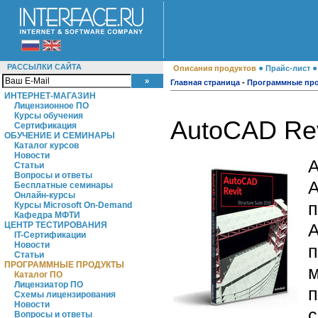
РАССЫЛКИ САЙТА
●
Описания продуктов
Прайс-лист
Главная страница
-
Программные пр
ИНТЕРНЕТ-МАГАЗИН
Лицензионное ПО
Курсы обучения
AutoCAD Revi
Сертификация
ОБУЧЕНИЕ И СЕМИНАРЫ
Каталог курсов
Новости
A
Статьи
Вопросы и ответы
A
Бесплатные семинары
Онлайн-курсы
п
Курсы Microsoft On-Demand
Кафедра МФТИ
A
ЦЕНТР ТЕСТИРОВАНИЯ
IT-Сертификации
Новости
п
Статьи
ПРОГРАММНЫЕ ПРОДУКТЫ
м
Каталог ПО
Лицензиатор ПО
п
Схемы лицензирования
Новости
с
Вопросы и ответы