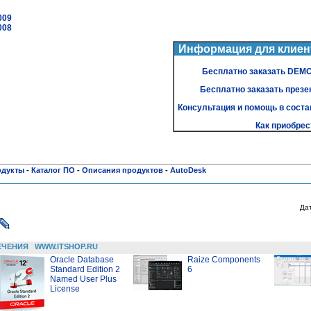
009
008
Информация для клиен
Бесплатно заказать DEM
Бесплатно заказать презе
Консультация и помощь в сост
Как приобрес
одукты
-
Каталог ПО
-
Описания продуктов
-
AutoDesk
Да
ЕЧЕНИЯ
WWW.ITSHOP.RU
Oracle Database
Raize Components
Standard Edition 2
6
Named User Plus
License