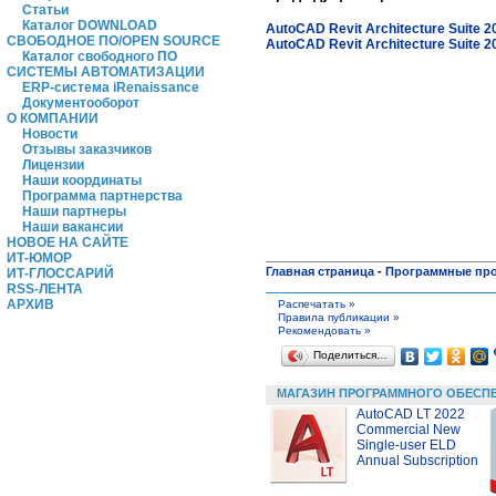
Статьи
Каталог DOWNLOAD
AutoCAD Revit Architecture Suite 2
СВОБОДНОЕ ПО/OPEN SOURCE
AutoCAD Revit Architecture Suite 2
Каталог свободного ПО
СИСТЕМЫ АВТОМАТИЗАЦИИ
ERP-система iRenaissance
Документооборот
О КОМПАНИИ
Новости
Отзывы заказчиков
Лицензии
Наши координаты
Программа партнерства
Наши партнеры
Наши вакансии
НОВОЕ НА САЙТЕ
ИТ-ЮМОР
Главная страница
-
Программные пр
ИТ-ГЛОССАРИЙ
RSS-ЛЕНТА
АРХИВ
Распечатать »
Правила публикации »
Рекомендовать »
Поделиться…
МАГАЗИН ПРОГРАММНОГО ОБЕСП
AutoCAD LT 2022
Commercial New
Single-user ELD
Annual Subscription