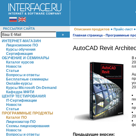
РАССЫЛКИ САЙТА
●
Описания продуктов
Прайс-лист
Главная страница
-
Программные пр
ИНТЕРНЕТ-МАГАЗИН
Лицензионное ПО
AutoCAD Revit Architec
Курсы обучения
Сертификация
В 
ОБУЧЕНИЕ И СЕМИНАРЫ
20
Каталог курсов
пл
Новости
Статьи
Au
Вопросы и ответы
пр
Бесплатные семинары
ус
Онлайн-курсы
20
Курсы Microsoft On-Demand
Кафедра МФТИ
ЦЕНТР ТЕСТИРОВАНИЯ
ге
IT-Сертификации
Новости
пр
Статьи
ПРОГРАММНЫЕ ПРОДУКТЫ
20
Каталог ПО
Лицензиатор ПО
фо
Схемы лицензирования
Новости
Предыдущие версии:
Вопросы и ответы