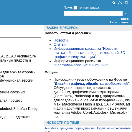
Поиск
точная фраза
Вход
Регистрация
ВАЖНЫЕ РЕСУРСЫ
Новости, статьи и рассылки.
Новости
Статьи
Информационная рассылка "Новости,
статьи, обзоры мира видеотехнологий, 3D-
 AutoCAD Architecture
графики и визуализации"
мальную гибкость и
Информационная рассылка
"Программирование в AutoCAD"
IM для архитекторов и
Форумы.
аря
Присоединяйтесь к обсуждению на Форуме
 функционал версий
"
Дизайн, графика, обработка изображений
".
Обсуждение вопросов, связанных с
дизайном, графическими редакторами
здание сложных
(CorelDraw, Photoshop и др.), программами
для создания и обработки изображений (3ds
елая процесс
Max, Macromedia Flash и др.), САПР (AutoCad
и др.) и другими программами и решениями
utodesk 3ds Max Design
компаний Adobe, Corel, Autodesk, Microsoft и
пр.
годаря поддержке
НОВОСТИ ПО ТЕМЕ
Autodesk Трейд-ин: перейдите на Подписку и сэкономьте