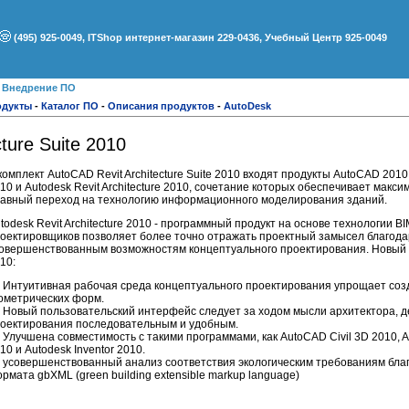
(495) 925-0049, ITShop интернет-магазин 229-0436, Учебный Центр 925-0049
●
Внедрение ПО
одукты
-
Каталог ПО
-
Описания продуктов
-
AutoDesk
ture Suite 2010
комплект AutoCAD Revit Architecture Suite 2010 входят продукты AutoCAD 2010,
10 и Autodesk Revit Architecture 2010, сочетание которых обеспечивает макси
авный переход на технологию информационного моделирования зданий.
todesk Revit Architecture 2010 - программный продукт на основе технологии B
оектировщиков позволяет более точно отражать проектный замысел благод
овершенствованным возможностям концептуального проектирования. Новый
10:
Интуитивная рабочая среда концептуального проектирования упрощает со
ометрических форм.
Новый пользовательский интерфейс следует за ходом мысли архитектора, д
оектирования последовательным и удобным.
Улучшена совместимость с такими программами, как AutoCAD Civil 3D 2010, A
10 и Autodesk Inventor 2010.
усовершенствованный анализ соответствия экологическим требованиям бла
рмата gbXML (green building extensible markup language)