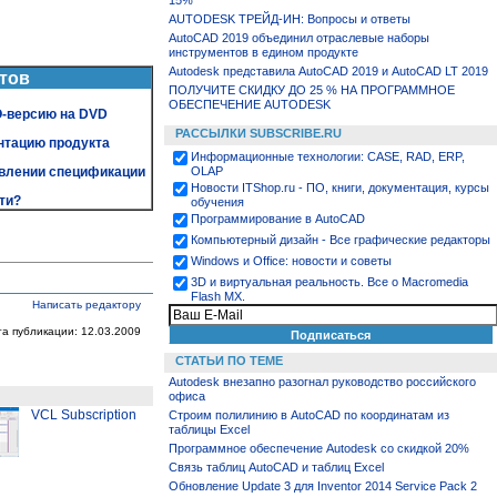
15%
AUTODESK ТРЕЙД-ИН: Вопросы и ответы
AutoCAD 2019 объединил отраслевые наборы
инструментов в едином продукте
Autodesk представила AutoCAD 2019 и AutoCAD LT 2019
тов
ПОЛУЧИТЕ СКИДКУ ДО 25 % НА ПРОГРАММНОЕ
ОБЕСПЕЧЕНИЕ AUTODESK
O-версию на DVD
РАССЫЛКИ SUBSCRIBE.RU
нтацию продукта
Информационные технологии: CASE, RAD, ERP,
OLAP
авлении спецификации
Новости ITShop.ru - ПО, книги, документация, курсы
ти?
обучения
Программирование в AutoCAD
Компьютерный дизайн - Все графические редакторы
Windows и Office: новости и советы
3D и виртуальная реальность. Все о Macromedia
Flash MX.
Написать редактору
та публикации: 12.03.2009
СТАТЬИ ПО ТЕМЕ
Autodesk внезапно разогнал руководство российского
офиса
VCL Subscription
Строим полилинию в AutoCAD по координатам из
таблицы Excel
Программное обеспечение Autodesk со скидкой 20%
Связь таблиц AutoCAD и таблиц Excel
Обновление Update 3 для Inventor 2014 Service Pack 2