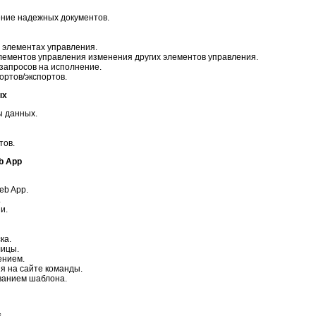
ение надежных документов.
 элементах управления.
лементов управления изменения других элементов управления.
запросов на исполнение.
ртов/экспортов.
ых
ы данных.
тов.
b App
eb App.
.
и.
ка.
лицы.
ением.
ия на сайте команды.
ванием шаблона.
.