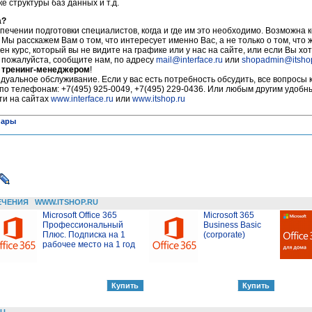
 структуры баз данных и т.д.
а?
печении подготовки специалистов, когда и где им это необходимо. Возможна 
 Мы расскажем Вам о том, что интересует именно Вас, а не только о том, что
ен курс, который вы не видите на графике или у нас на сайте, или если Вы хот
, пожалуйста, сообщите нам, по адресу
mail@interface.ru
или
shopadmin@itsho
 тренинг-менеджером
!
уальное обслуживание. Если у вас есть потребность обсудить, все вопросы 
 по телефонам: +7(495) 925-0049, +7(495) 229-0436. Или любым другим удобн
ти на сайтах
www.interface.ru
или
www.itshop.ru
нары
ЕЧЕНИЯ
WWW.ITSHOP.RU
Microsoft Office 365
Microsoft 365
Профессиональный
Business Basic
Плюс. Подписка на 1
(corporate)
рабочее место на 1 год