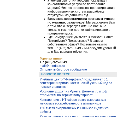
Учебный центр "Интерфейс" оказывает
консалтинговые услуги по построению
моделей бизнес-процессов, проектированию
информационных систем, разработке
структуры баз данных и т.д.
Возможна корректировка программ курсов
по желанию заказчиков!
Мы расскажем Вам
о том, что интересует именно Вас, а не
только о том, что жестко зафиксировано в
программе курса.
Где Вам удобнее учиться? В Москве? Санкт-
Петербурге? Подмосковье? В вашем
собственном офисе? Позвоните нам по
тел.:+7 (495) 925-0049 и мы обсудим удобный
для Вас вариант обучения.
Горячая линия:
+ 7 (495) 925-0049
mail@interface.ru
Отправить быстрое сообщение
НОВОСТИ ПО ТЕМЕ
Учебный центр "Интерфейс" поздравляет с 1
сентября! И приглашает в новый учебный год за
новыми знаниями!
Россияне уходят из Рунета. Домены .ru и .рф
стремительно теряют популярность
Конкуренция в ИТ-сфере резко выросла: как
менялась востребованность айтишников
150 тысяч американских ИТ-шников сидят без
работы
Хакеры шпионили за иностранными посольствами