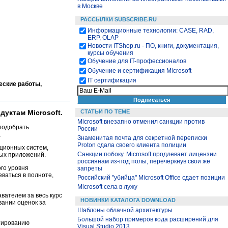
в Москве
РАССЫЛКИ SUBSCRIBE.RU
Информационные технологии: CASE, RAD,
ERP, OLAP
Новости ITShop.ru - ПО, книги, документация,
курсы обучения
Обучение для IT-профессионалов
Обучение и сертификация Microsoft
IT сертификация
еские работы,
СТАТЬИ ПО ТЕМЕ
уктам Microsoft.
Microsoft внезапно отменил санкции против
подобрать
России
.
Знаменитая почта для секретной переписки
Proton сдала своего клиента полиции
ционных систем,
Санкции побоку. Microsoft продлевает лицензии
ных приложений.
россиянам из-под полы, перечеркнув свои же
го уровня
запреты
ваться в полноте,
Российский "убийца" Microsoft Office сдает позиции
Microsoft села в лужу
вателем за весь курс
НОВИНКИ КАТАЛОГА DOWNLOAD
вании оценок за
Шаблоны облачной архитектуры
Большой набор примеров кода расширений для
ктированию
Visual Studio 2013