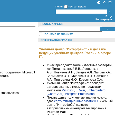
Поиск
точная фраза
Вход
Регистрация
ПОИСК КУРСОВ
Только в названиях
ИНТЕРЕСНЫЕ ФАКТЫ
Учебный центр "Интерфейс" - в десятке
ведущих учебных центров России в сфере
IT.
У нас преподают такие известные эксперты,
как Пржиялковский В.В., Леоненков
А.В., Новичков А.Н., Зайцев А.Л., Зайцев Р.А.,
 с программой Microsoft
Большаков О.Н., Мирончик И.Я., Саксонов
аботки
А.А., Пригодина Н.Ю., Красникова С.А.
Учебный центр "Интерфейс" проводит
авторизованные курсы по продуктам
компаний
Microsoft
,
ERwin
,
Embarcadero
rosoft Access.
(CodeGear)
,
Postgres Professional
Подтвердить полученные знания можно,
сдав
сертификационные экзамены
. Учебный
центр "Интерфейс" является
авторизованным центром тестирования
Pearson VUE