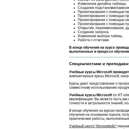
Изменение дизайна таблицы.
Создание подстановки/зависи
Проектирование с помощью пр
Проектирование с помощью пр
Проектирование с помощью св
Проектирование с помощью пу
Открытие, переименование, д
Создание запроса.
Изменение выбора таблиц.
Работа с отчетами.
В конце обучения на курсе провод
выполненных в процессе обучени
Специалистами и преподават
Учебные курсы Microsoft проводят
компьютерные курсы Microsoft, нап
Курсы дают представление о прогр
совместному использованию проду
Учебные курсы Microsoft
по ИТ обе
квалификации. Вы можете быть как 
точности и актуальности знаний, п
В конце обучения на курсах провод
обучения на
основании оценок, по
практические работы, выполненные
Учебный центр "Интерфейс"
оказыв