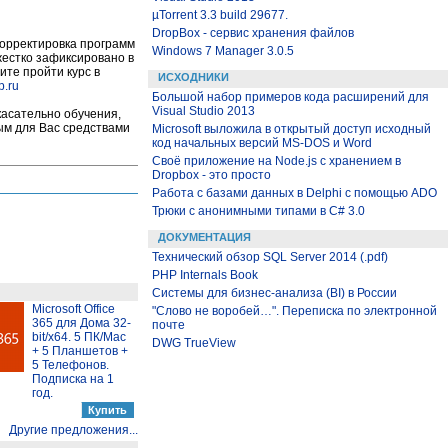
µTorrent 3.3 build 29677.
DropBox - сервис хранения файлов
корректировка программ
Windows 7 Manager 3.0.5
 жестко зафиксировано в
ите пройти курс в
ИСХОДНИКИ
p.ru
Большой набор примеров кода расширений для
Visual Studio 2013
касательно обучения,
ым для Вас средствами
Microsoft выложила в открытый доступ исходный
код начальных версий MS-DOS и Word
Своё приложение на Node.js с хранением в
Dropbox - это просто
Работа с базами данных в Delphi с помощью ADO
Трюки с анонимными типами в C# 3.0
ДОКУМЕНТАЦИЯ
Технический обзор SQL Server 2014 (.pdf)
PHP Internals Book
Системы для бизнес-анализа (BI) в России
Microsoft Office
"Слово не воробей…". Переписка по электронной
365 для Дома 32-
почте
bit/x64. 5 ПК/Mac
DWG TrueView
+ 5 Планшетов +
5 Телефонов.
Подписка на 1
год.
Другие предложения...