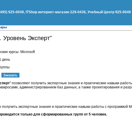
(495) 925-0049, ITShop интернет-магазин 229-0436, Учебный Центр 925-0049
нары
s. Уровень Эксперт"
кие курсы: Microsoft
1 день
группы
.
ксперт
" позволяют получить экспертные знания и практические навыки работы
 макросами, администрированием баз данных, а также проектирования
и разр
получить экспертные знания и практические навыки работы с программой Mic
проводится только для сформированных групп от 5 человек.