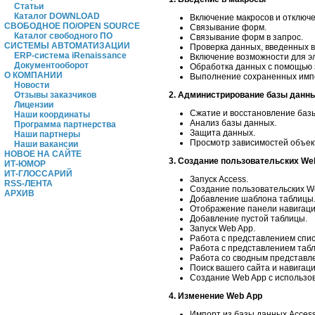
Статьи
Каталог DOWNLOAD
Включение макросов и отключ
СВОБОДНОЕ ПО/OPEN SOURCE
Связывание форм.
Каталог свободного ПО
Связывание форм в запрос.
СИСТЕМЫ АВТОМАТИЗАЦИИ
Проверка данных, введенных в
ERP-система iRenaissance
Включение возможности для э
Документооборот
Обработка данных с помощью 
О КОМПАНИИ
Выполнение сохраненных импо
Новости
Отзывы заказчиков
2. Администрирование базы данн
Лицензии
Сжатие и восстановление баз
Наши координаты
Анализ базы данных.
Программа партнерства
Защита данных.
Наши партнеры
Просмотр зависимостей объек
Наши вакансии
НОВОЕ НА САЙТЕ
3. Создание пользовательских We
ИТ-ЮМОР
ИТ-ГЛОССАРИЙ
Запуск Access.
RSS-ЛЕНТА
Создание пользовательских W
АРХИВ
Добавление шаблона таблицы
Отображение панели навигаци
Добавление пустой таблицы.
Запуск Web App.
Работа с представлением спис
Работа с представлением таб
Работа со сводным представл
Поиск вашего сайта и навигац
Создание Web App с использо
4. Изменение Web App
Импорт из базы данных Access