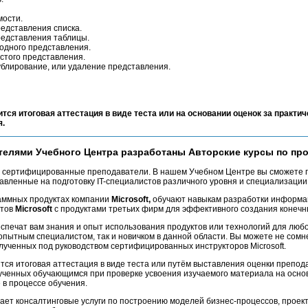
мости.
едставления списка.
едставления таблицы.
одного представления.
стого представления.
ублирование, или удаление представления.
ится итоговая аттестация в виде теста или на основании оценок за практич
я.
елями Учебного Центра разработаны Авторские курсы по прод
сертифицированные преподаватели. В нашем Учебном Центре вы сможете 
равленные на подготовку IT-специалистов различного уровня и специализации
аммных продуктах компании
Microsoft,
обучают навыкам разработки информа
ктов
Microsoft
с продуктами третьих фирм для эффективного создания конеч
спечат вам знания и опыт использования продуктов или технологий для любо
опытным специалистом, так и новичком в данной области. Вы можете не сомне
олученных под руководством сертифицированных инструкторов Microsoft.
ится итоговая аттестация в виде теста или путём выставления оценки препода
лученных обучающимся при проверке усвоения
изучаемого материала на осно
 в процессе обучения.
ает консалтинговые услуги по построению моделей бизнес-процессов, прое