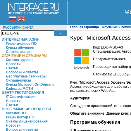
Главная страница
-
Обучение и семи
РАССЫЛКИ САЙТА
Курс "Microsoft Acces
ИНТЕРНЕТ-МАГАЗИН
Лицензионное ПО
Код:
EDU-MSO-A3
Курсы обучения
Специализация: Авторс
Сертификация
ОБУЧЕНИЕ И СЕМИНАРЫ
Продолжительность - 
Каталог курсов
Новости
Производится набор 
Статьи
Вопросы и ответы
Стоимость:
11 000 руб
Бесплатные семинары
Онлайн-курсы
Курс "
Microsoft Access. Уровень Э
Курсы Microsoft On-Demand
Access, необходимые для работы с
Кафедра МФТИ
пользовательских Web App.
ЦЕНТР ТЕСТИРОВАНИЯ
IT-Сертификации
Аудитория:
Новости
Статьи
Сотрудники организаций, желающие 
ПРОГРАММНЫЕ ПРОДУКТЫ
Каталог ПО
Обратите внимание! Данный курс 
Лицензиатор ПО
Схемы лицензирования
Программа обучения
Новости
Вопросы и ответы
1. Введение в макросы