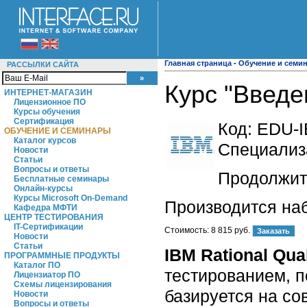
Главная страница
-
Обучение и семи
РАССЫЛКИ САЙТА
Курс "Введен
ИНТЕРНЕТ-МАГАЗИН
Лицензионное ПО
Курсы обучения
Сертификация
Код:
EDU-I
ОБУЧЕНИЕ И СЕМИНАРЫ
Каталог курсов
Специализ
Новости
Статьи
Вопросы и ответы
Продолжите
Бесплатные семинары
Онлайн-курсы
Курсы Microsoft On-Demand
Производится на
Кафедра МФТИ
ЦЕНТР ТЕСТИРОВАНИЯ
IT-Сертификации
Стоимость:
8 815 руб.
Новости
Статьи
IBM Rational Qua
ПРОГРАММНЫЕ ПРОДУКТЫ
Каталог ПО
тестированием, п
Лицензиатор ПО
Схемы лицензирования
базируется на со
Новости
Вопросы и ответы