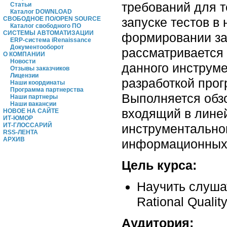
требований для т
Статьи
Каталог DOWNLOAD
запуске тестов в
СВОБОДНОЕ ПО/OPEN SOURCE
Каталог свободного ПО
СИСТЕМЫ АВТОМАТИЗАЦИИ
формировании за
ERP-система iRenaissance
Документооборот
рассматривается 
О КОМПАНИИ
Новости
данного инструм
Отзывы заказчиков
Лицензии
разработкой прог
Наши координаты
Программа партнерства
Выполняется обзо
Наши партнеры
Наши вакансии
входящий в лине
НОВОЕ НА САЙТЕ
ИТ-ЮМОР
инструментальног
ИТ-ГЛОССАРИЙ
RSS-ЛЕНТА
АРХИВ
информационных 
Цель курса:
Научить слуша
Rational Quali
Аудитория: