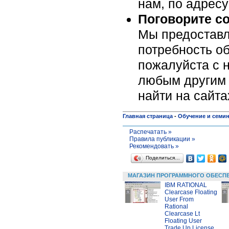
нам, по адрес
Поговорите с
Мы предоставл
потребность об
пожалуйста c н
любым другим 
найти на сайт
Главная страница
-
Обучение и семи
Распечатать »
Правила публикации »
Рекомендовать »
Поделиться…
МАГАЗИН ПРОГРАММНОГО ОБЕСП
IBM RATIONAL
Clearcase Floating
User From
Rational
Clearcase Lt
Floating User
Trade Up License