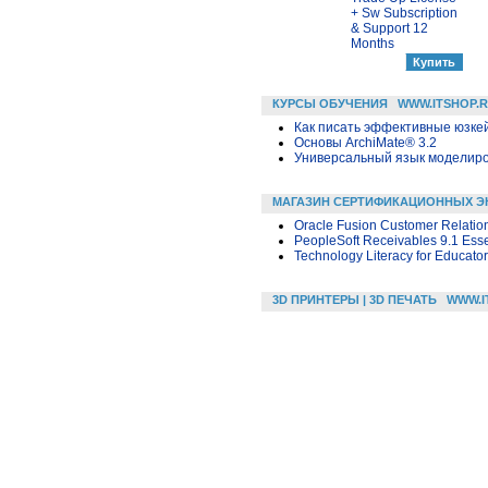
+ Sw Subscription
& Support 12
Months
КУРСЫ ОБУЧЕНИЯ
WWW.ITSHOP.
Как писать эффективные юзкей
Основы ArchiMate® 3.2
Универсальный язык моделиров
МАГАЗИН СЕРТИФИКАЦИОННЫХ Э
Oracle Fusion Customer Relatio
PeopleSoft Receivables 9.1 Esse
Technology Literacy for Educato
3D ПРИНТЕРЫ | 3D ПЕЧАТЬ
WWW.I