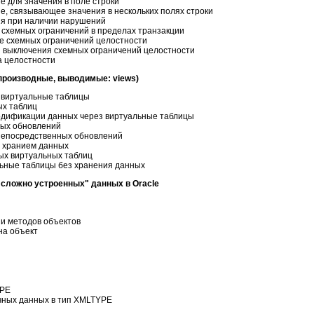
е для значения в поле строки
е, связывающее значения в нескольких полях строки
я при наличии нарушений
 схемных ограничений в пределах транзакции
е схемных ограничений целостности
и выключения схемных ограничений целостности
а целостности
производные, выводимые: views)
и виртуальные таблицы
ых таблиц
одификации данных через виртуальные таблицы
ных обновлений
непосредственных обновлений
 хранием данных
ых виртуальных таблиц
ьные таблицы без хранения данных
"сложно устроенных" данных в Oracle
 и методов объектов
на объект
YPE
чных данных в тип XMLTYPE