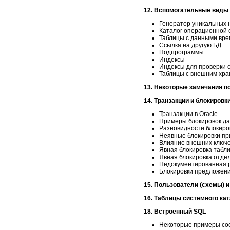
12. Вспомогательные виды
Генератор уникальных 
Каталог операционной 
Таблицы с данными вре
Ссылка на другую БД
Подпрограммы
Индексы
Индексы для проверки 
Таблицы с внешним хр
13. Некоторые замечания п
14. Транзакции и блокировк
Транзакции в Oracle
Примеры блокировок д
Разновидности блокиро
Неявные блокировки п
Влияние внешних ключ
Явная блокировка табл
Явная блокировка отде
Недокументированная р
Блокировки предложен
15. Пользователи (схемы) 
16. Таблицы системного кат
18. Встроенный SQL
Некоторые примеры со