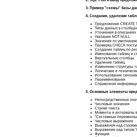
3. Пример "схемы" базы д
4. Создание, удаление табл
Предложение CREATE 
Типы данных в столбца
Уточнения в описаниях
Указание NOT NULL
Значения по умолчани
Проверка CHECK посту
Создание таблиц по рез
Именование таблиц и с
Виртуальные столбцы
Удаление таблиц
Изменение структуры т
Логические и техничес
Использование синоним
Переименования
Справочная информация
5. Основные элементы пре
Непосредственные зна
Числовые значения
Строки текста
Моменты и интервалы 
"Системные переменны
Числовые выражения
Выражения над строкам
Выражения над типом "
Функции