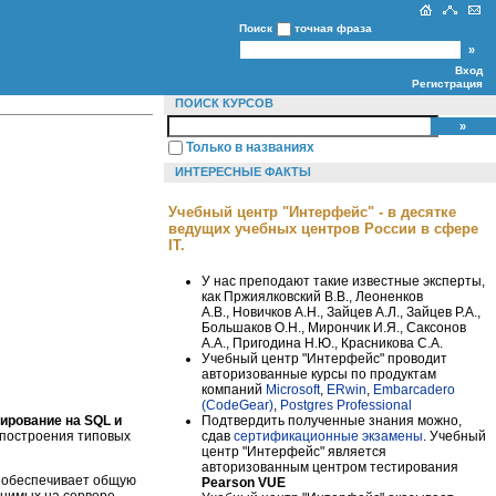
Поиск
точная фраза
Вход
Регистрация
ПОИСК КУРСОВ
Только в названиях
ИНТЕРЕСНЫЕ ФАКТЫ
Учебный центр "Интерфейс" - в десятке
ведущих учебных центров России в сфере
IT.
У нас преподают такие известные эксперты,
как Пржиялковский В.В., Леоненков
А.В., Новичков А.Н., Зайцев А.Л., Зайцев Р.А.,
Большаков О.Н., Мирончик И.Я., Саксонов
А.А., Пригодина Н.Ю., Красникова С.А.
Учебный центр "Интерфейс" проводит
авторизованные курсы по продуктам
компаний
Microsoft
,
ERwin
,
Embarcadero
(CodeGear)
,
Postgres Professional
Подтвердить полученные знания можно,
ирование на SQL и
сдав
сертификационные экзамены
. Учебный
 построения типовых
центр "Интерфейс" является
авторизованным центром тестирования
L обеспечивает общую
Pearson VUE
анимых на сервере