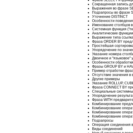
Сокращенная запись дл
Выражения во фразе 
Подзапросы во фразе 
Уточнение DISTINCT
Особенности поведения
Именование столбцов в
Системная функция ("п
Аналитические функци
Выражение типа ссылка
Фраза ORDER BY пред
Простейшая сортировк
Упорядочение по знач
Указание номера столб
Двоичное и "языковое" 
Особенности обработки
Фразы GROUP BY и HA
Пример отработки фр
Отсутствие значения в
Другие примеры
Указание ROLLUP, CUB
Фраза CONNECT BY пр
Специальные системны
Упорядочение результа
Фраза WITH предварит
Комбинирование пред
Комбинирование опера
Комбинирование опер
Комбинирование опера
Подзапросы
Операция соединения 
Виды соединений
Новый синтаксис в верс