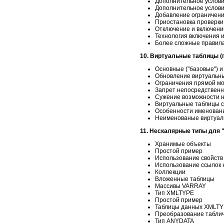
Дополнительное услови
Дополнительное услови
Добавление ограничени
Приостановка проверки
Отключение и включени
Технология включения 
Более сложные правил
10. Виртуальные таблицы (
Основные ("базовые") 
Обновление виртуальн
Ограничения прямой м
Запрет непосредствен
Сужение возможности 
Виртуальные таблицы с
Особенности именован
Неименованые виртуал
11. Нескалярные типы для 
Хранимые объекты
Простой пример
Использование свойств
Использование ссылок 
Коллекции
Вложенные таблицы
Массивы VARRAY
Тип XMLTYPE
Простой пример
Таблицы данных XMLT
Преобразование табли
Тип ANYDATA