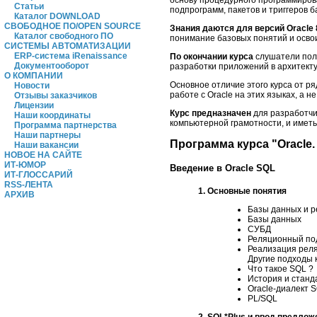
Статьи
подпрограмм, пакетов и триггеров 
Каталог DOWNLOAD
СВОБОДНОЕ ПО/OPEN SOURCE
Знания даются для версий Oracle 8i,
Каталог свободного ПО
понимание базовых понятий и осво
СИСТЕМЫ АВТОМАТИЗАЦИИ
ERP-система iRenaissance
По окончании курса
слушатели полу
Документооборот
разработки приложений в архитекту
О КОМПАНИИ
Основное отличие этого курса от ря
Новости
работе с Oracle на этих языках, а 
Отзывы заказчиков
Лицензии
Курс предназначен
для разработчи
Наши координаты
компьютерной грамотности, и имет
Программа партнерства
Наши партнеры
Программа курса "Oracle
Наши вакансии
НОВОЕ НА САЙТЕ
ИТ-ЮМОР
Введение в Oracle SQL
ИТ-ГЛОССАРИЙ
RSS-ЛЕНТА
1. Основные понятия
АРХИВ
Базы данных и 
Базы данных
СУБД
Реляционный по
Реализация рел
Другие подходы 
Что такое SQL ?
История и станд
Oracle-диалект 
PL/SQL
2. SQL*Plus и ввод предлож