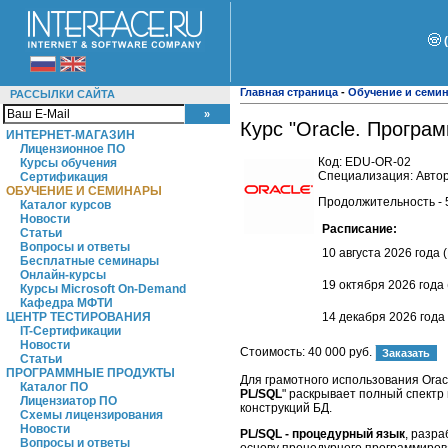
Главная страница
-
Обучение и семи
РАССЫЛКИ САЙТА
Курс "Oracle. Програ
ИНТЕРНЕТ-МАГАЗИН
Лицензионное ПО
Код:
EDU-OR-02
Курсы обучения
Специализация: Автор
Сертификация
ОБУЧЕНИЕ И СЕМИНАРЫ
Продолжительность - 
Каталог курсов
Новости
Расписание:
Статьи
Вопросы и ответы
10 августа 2026 года 
Бесплатные семинары
Онлайн-курсы
19 октября 2026 года 
Курсы Microsoft On-Demand
Кафедра МФТИ
14 декабря 2026 года
ЦЕНТР ТЕСТИРОВАНИЯ
IT-Сертификации
Новости
Стоимость:
40 000 руб.
Статьи
ПРОГРАММНЫЕ ПРОДУКТЫ
Для грамотного использования Orac
Каталог ПО
PL/SQL
" раскрывает полный спектр
Лицензиатор ПО
конструкций БД.
Схемы лицензирования
Новости
PL/SQL - процедурный язык
, разр
Вопросы и ответы
основу процедурного программирова