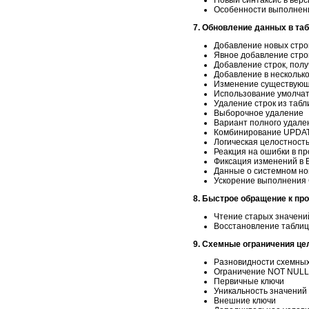
Особенности выполнен
7. Обновление данных в та
Добавление новых стро
Явное добавление стро
Добавление строк, пол
Добавление в нескольк
Изменение существующ
Использование умолча
Удаление строк из таб
Выборочное удаление
Вариант полного удале
Комбинирование UPDAT
Логическая целостност
Реакция на ошибки в п
Фиксация изменений в 
Данные о системном но
Ускорение выполнения
8. Быстрое обращение к п
Чтение старых значени
Восстановление таблиц
9. Схемные ограничения це
Разновидности схемных
Ограничение NOT NULL
Первичные ключи
Уникальность значений 
Внешние ключи