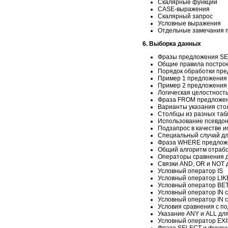
Скалярные функции
CASE-выражения
Скалярный запрос
Условные выражения
Отдельные замечания п
6. Выборка данных
Фразы предложения S
Общие правила постро
Порядок обработки пр
Пример 1 предложения
Пример 2 предложения
Логическая целостност
Фраза FROM предложе
Варианты указания сто
Столбцы из разных таб
Использование псевдон
Подзапрос в качестве и
Специальный случай дл
Фраза WHERE предлож
Общий алгоритм отраб
Операторы сравнения д
Связки AND, OR и NOT 
Условный оператор IS
Условный оператор LIK
Условный оператор B
Условный оператор IN 
Условный оператор IN 
Условия сравнения с п
Указание ANY и ALL дл
Условный оператор EX
Фраза SELECT и функц