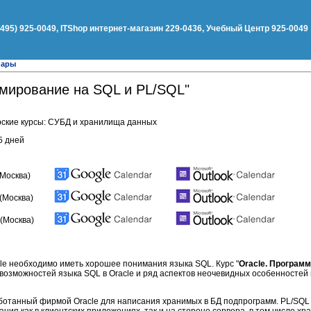
(495) 925-0049, ITShop интернет-магазин 229-0436, Учебный Центр 925-0049
нары
ммирование на SQL и PL/SQL"
ские курсы: СУБД и хранилища данных
5 дней
(Москва)
(Москва)
 (Москва)
le необходимо иметь хорошее понимания языка SQL. Курс "
Oracle. Программ
 возможностей языка SQL в Oracle и ряд аспектов неочевидных особенностей
аботанный фирмой Oracle для написания хранимых в БД подпрограмм. PL/SQ
ния как в клиентских приложениях, так и на стороне сервера, в том числе хр