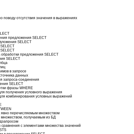
о поводу отсутствия значения в выражениях
ELECT
ения предложения SELECT
едложения SELECT
 SELECT
 SELECT
ь обработки предложения SELECT
ния SELECT
лбца
лиц
имов в запросе
сточника данных
я запроса-соединения
ения SELECT
отки фразы WHERE
ля получения условного выражения
для комбинирования условных выражений
E
ETWEEN
с явно перечисляемым множеством
с множеством, получаемым из БД
одзапросом
я сравнения с элементами множества значений
ISTS
ии в предложении SELECT