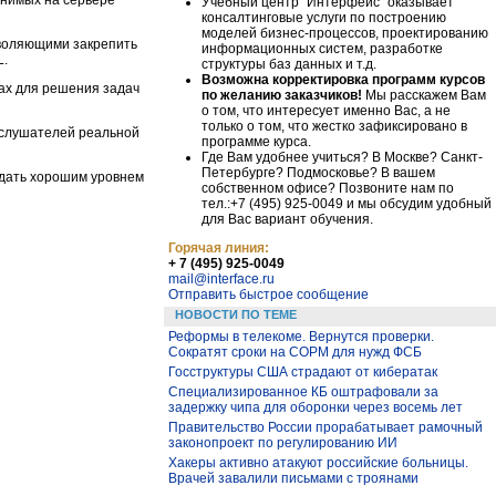
Учебный центр "Интерфейс" оказывает
консалтинговые услуги по построению
моделей бизнес-процессов, проектированию
зволяющими закрепить
информационных систем, разработке
L.
структуры баз данных и т.д.
Возможна корректировка программ курсов
ах для решения задач
по желанию заказчиков!
Мы расскажем Вам
о том, что интересует именно Вас, а не
только о том, что жестко зафиксировано в
х слушателей реальной
программе курса.
Где Вам удобнее учиться? В Москве? Санкт-
Петербурге? Подмосковье? В вашем
адать хорошим уровнем
собственном офисе? Позвоните нам по
тел.:+7 (495) 925-0049 и мы обсудим удобный
для Вас вариант обучения.
Горячая линия:
+ 7 (495) 925-0049
mail@interface.ru
Отправить быстрое сообщение
НОВОСТИ ПО ТЕМЕ
Реформы в телекоме. Вернутся проверки.
Сократят сроки на СОРМ для нужд ФСБ
Госструктуры США страдают от кибератак
Специализированное КБ оштрафовали за
задержку чипа для оборонки через восемь лет
Правительство России прорабатывает рамочный
законопроект по регулированию ИИ
Хакеры активно атакуют российские больницы.
Врачей завалили письмами с троянами