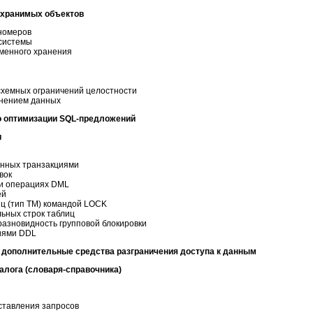
 хранимых объектов
номеров
системы
менного хранения
схемных ограничений целостности
анением данных
о оптимизации SQL-предложений
и
анных транзакциями
вок
ри операциях DML
ей
иц (тип TM) командой LOCK
льных строк таблиц
азновидность групповой блокировки
иями DDL
и дополнительные средства разграничения доступа к данным
алога (словаря-справочника)
ставления запросов