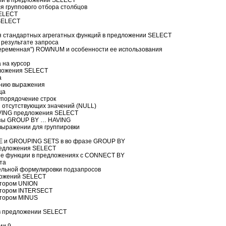
я группового отбора столбцов
SELECT
SELECT
 стандартных агрегатных функций в предложении SELECT
 результате запроса
еременная") ROWNUM и особенности ее использования
и
 на курсор
ложения SELECT
а
ению выражения
ца
упорядочение строк
 отсутствующих значений (NULL)
VING предложения SELECT
азы GROUP BY … HAVING
 выражении для группировки
E и GROUPING SETS в во фразе GROUP BY
едложения SELECT
е функции в предложениях с CONNECT BY
та
ельной формулировки подзапросов
ложений SELECT
тором UNION
атором INTERSECT
тором MINUS
в предложении SELECT
ии 9