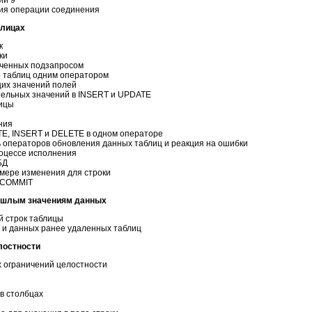
ия операции соединения
блицах
к
ки
ученных подзапросом
о таблиц одним оператором
их значений полей
тельных значений в INSERT и UPDATE
лицы
ния
E, INSERT и DELETE в одном операторе
ь операторов обновления данных таблиц и реакция на ошибки
роцессе исполнения
БД
мере изменения для строки
 COMMIT
рошлым значениям данных
й строк таблицы
 и данных ранее удаленных таблиц
лостности
 ограничений целостности
в столбцах