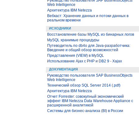
Руководство пользователя SAP BusinessObjects
Web Intelligence
Архитектура IBM Netezza
Вебкаст: Хранение данных и потоки данных в
реальном времени
ИСХОДНИКИ
Восстановление базы MySQL из бинарных логов
MySQL хранимые процедуры
Путеводитель по db4o для Java-разработчика:
Введение и общий обзор возможностей
Представления (VIEW) в MySQL
Использование Ajax с PHP и DB2 9 - Xajax
ДОКУМЕНТАЦИЯ
Руководство пользователя SAP BusinessObjects
Web Intelligence
Технический обзор SQL Server 2014 (.pdf)
Архитектура IBM Netezza
Отчет Forrester: совокупный экономический
эффект IBM Netezza Data Warehouse Appliance с
расширенной аналитикой
Системы для бизнес-анализа (BI) в России