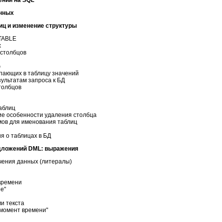
анных
иц и изменение структуры
TABLE
х
 столбцов
ю
пающих в таблицу значений
ультатам запроса к БД
толбцов
аблиц
кие особенности удаления столбца
ов для именования таблиц
 о таблицах в БД
дложений DML: выражения
чения данных (литералы)
времени
е"
и текста
момент времени"