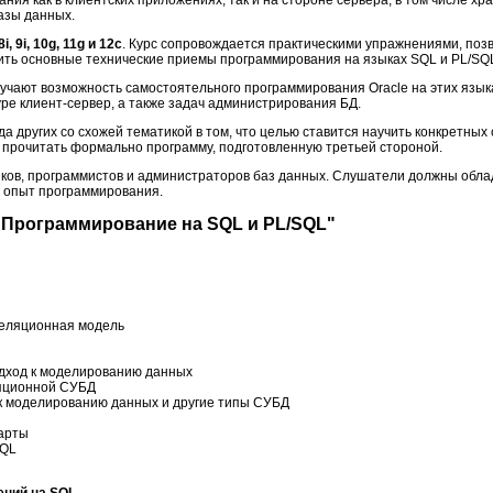
базы данных.
 9i, 10g, 11g и 12с
. Курс сопровождается практическими упражнениями, по
ить основные технические приемы программирования на языках SQL и PL/SQ
чают возможность самостоятельного программирования Oracle на этих язык
ре клиент-сервер, а также задач администрирования БД.
да других со схожей тематикой в том, что целью ставится научить конкретны
не прочитать формально программу, подготовленную третьей стороной.
ков, программистов и администраторов баз данных. Слушатели должны обл
ь опыт программирования.
. Программирование на SQL и PL/SQL"
реляционная модель
дход к моделированию данных
яционной СУБД
к моделированию данных и другие типы СУБД
арты
SQL
ений на SQL