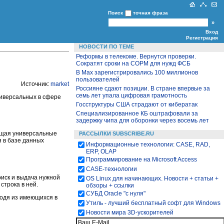
Поиск
точная фраза
Вход
Регистрация
НОВОСТИ ПО ТЕМЕ
Реформы в телекоме. Вернутся проверки.
Сократят сроки на СОРМ для нужд ФСБ
В Max зарегистрировались 100 миллионов
пользователей
Источник:
market
Россияне сдают позиции. В стране впервые за
семь лет упала цифровая грамотность
ниверсальных в сфере
Госструктуры США страдают от кибератак
Специализированное КБ оштрафовали за
задержку чипа для оборонки через восемь лет
ющая универсальные
РАССЫЛКИ SUBSCRIBE.RU
 в базе данных
Информационные технологии: CASE, RAD,
ERP, OLAP
Программирование на Microsoft Access
CASE-технологии
иск и выдача нужной
OS Linux для начинающих. Новости + статьи +
строка в ней.
обзоры + ссылки
СУБД Oracle "с нуля"
ходя из имеющихся в
Утиль - лучший бесплатный софт для Windows
Новости мира 3D-ускорителей