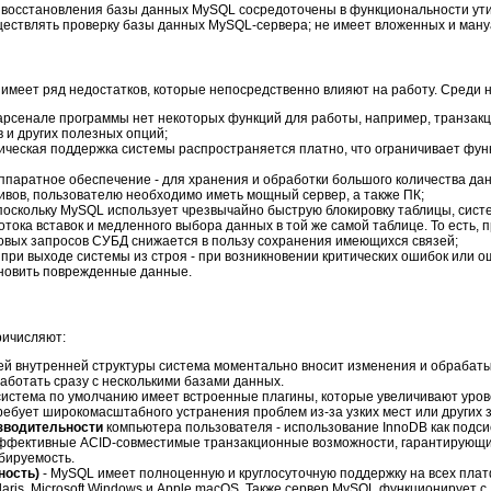
и восстановления базы данных MySQL сосредоточены в функциональности ути
ществлять проверку базы данных MySQL-сервера; не имеет вложенных и ману
 имеет ряд недостатков, которые непосредственно влияют на работу. Среди 
арсенале программы нет некоторых функций для работы, например, транзакц
 и других полезных опций;
ическая поддержка системы распространяется платно, что ограничивает фу
паратное обеспечение - для хранения и обработки большого количества да
ивов, пользователю необходимо иметь мощный сервер, а также ПК;
поскольку MySQL использует чрезвычайно быструю блокировку таблицы, сист
отока вставок и медленного выбора данных в той же самой таблице. То есть,
овых запросов СУБД снижается в пользу сохранения имеющихся связей;
при выходе системы из строя - при возникновении критических ошибок или о
новить поврежденные данные.
ричисляют:
воей внутренней структуры система моментально вносит изменения и обрабат
работать сразу с несколькими базами данных.
 система по умолчанию имеет встроенные плагины, которые увеличивают уров
требует широкомасштабного устранения проблем из-за узких мест или других 
изводительности
компьютера пользователя - использование InnoDB как подс
эффективные ACID-совместимые транзакционные возможности, га­рантирующ
бируемость.
ность)
- MySQL имеет полноценную и круглосуточную поддержку на всех пла
 Solaris, Microsoft Windows и Apple macOS. Также сервер MySQL функционирует 