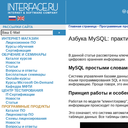
Главная страница
-
Программные пр
РАССЫЛКИ САЙТА
Азбука MySQL: практ
ИНТЕРНЕТ-МАГАЗИН
Лицензионное ПО
Курсы обучения
Сертификация
ОБУЧЕНИЕ И СЕМИНАРЫ
В данной статье рассмотрены ключ
Каталог курсов
цифрового хранения информации.
Новости
Статьи
MySQL простыми словам
Вопросы и ответы
Бесплатные семинары
Система управления базами данных
Онлайн-курсы
языки программирования SQL и поз
Курсы Microsoft On-Demand
информацию. Проще говоря, это ин
Кафедра МФТИ
ЦЕНТР ТЕСТИРОВАНИЯ
Принцип работы и особе
IT-Сертификации
Новости
Работая по модели "клиент/сервер
Статьи
информации происходит по принципу 
ПРОГРАММНЫЕ ПРОДУКТЫ
Каталог ПО
Это означает, что система автомат
Лицензиатор ПО
таблицах данных. Все таблицы связ
Схемы лицензирования
Новости
Вопросы и ответы