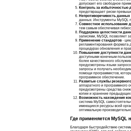
допускает его свободное прим
Контроль за избыточностью 
предотвращает риски превыш
Непротиворечивость данных
данных. Инструменты MySQL п
Совместное использование 
тем самым обеспечивая гибкост
Поддержка целостности дан
записями, MySQL позволяет за
Применение стандартов
- ци
регламентирования формата д
процедурах обновления и прав
Повышение доступности да
доступными конечным пользов
более качественного обслужив
предусмотрены языки запросо
запросы и получать необходи
помощи программистов, котор
программное обеспечение.
Развитые службы резервного
аппаратного и программного о
предусмотрены средства сниж
копии и хранение предыдущих
Возможность нахождения ко
система MySQL самостоятельн
имеющиеся ресурсы всей орга
оптимальную производительнос
Где применяется MySQL н
Благодаря быстродействию системы