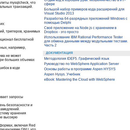
Отдам код в хорошие руки. Мошенничество в ИТ-
литы mysqlcheck, что
сфере
альных транзакций.
Большой набор примеров кода расширений для
Visual Studio 2013
Разработка 64-разрядных приложений Windows с
помощью Delphi
них:
Своё приложение на Node.js с хранением в
ий, триггеров, хранимых
Dropbox - это просто
Использование IBM Rational Performance Tester
нкционал бесплатной
для обмена данными между модульными тестами.
Часть 2
нных, например,
ДОКУМЕНТАЦИЯ
ема не может
Методология IDEF5. Графический язык
 при больших объемах
Руководство по WebSphere Application Server
шибок в коде
Основы работы в программе Aspen HYSYS
Aspen Hysys. Учебник
eBook: Mastering the Cloud with WebSphere
ывает запросы
ень безопасности и
замедлений.
истему хранения
ие высокую
тформах, включая Red
с лицензиями GNU, что