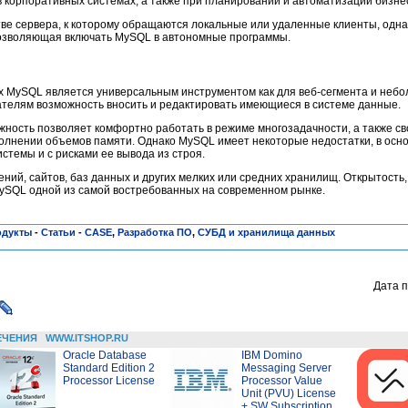
 в корпоративных системах, а также при планировании и автоматизации бизне
ве сервера, к которому обращаются локальные или удаленные клиенты, одна
позволяющая включать MySQL в автономные программы.
 MySQL является универсальным инструментом как для веб-сегмента и небо
ателям возможность вносить и редактировать имеющиеся в системе данные.
жность позволяет комфортно работать в режиме многозадачности, а также с
олнении объемов памяти. Однако MySQL имеет некоторые недостатки, в осн
стемы и с рисками ее вывода из строя.
ий, сайтов, баз данных и других мелких или средних хранилищ. Открытость, 
ySQL одной из самой востребованных на современном рынке.
одукты
-
Статьи
-
CASE
,
Разработка ПО
,
СУБД и хранилища данных
Дата п
ЕЧЕНИЯ
WWW.ITSHOP.RU
Oracle Database
IBM Domino
Standard Edition 2
Messaging Server
Processor License
Processor Value
Unit (PVU) License
+ SW Subscription