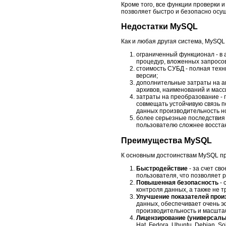
Кроме того, все функции проверки 
позволяет быстро и безопасно осу
Недостатки MySQL
Как и любая другая система, MySQL
ограниченный функционал - в 
процедур, вложенных запросов
стоимость СУБД - полная техн
версии;
дополнительные затраты на ап
архивов, наименований и масс
затраты на преобразование - 
совмещать устойчивую связь п
данных производительность н
более серьезные последствия 
пользователю сложнее восста
Преимущества MySQL
К основным достоинствам MySQL п
Быстродействие
- за счет с
пользователя, что позволяет 
Повышенная безопасность
-
контроля данных, а также не 
Улучшение показателей про
данных, обеспечивает очень 
производительность и масшта
Лицензирование (универсаль
Hat, Fe­dora, Ubuntu, Debian,