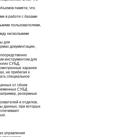
объемов памяти, что
ми в работе с базами
лькими пользователями,
ежду несколькими
ты для
ормах документации,
непосредственно
ым инструментом для
ногих СУБД,
усмотренные заранее
х, не прибегая к
вать специальное
данных от сбоев
овременных СУБД
например, резервные
зователей и отделов,
ы данных, при которых
еспечивают
ных.
ах управления