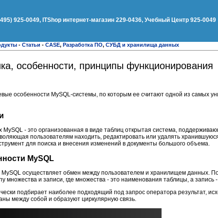
(495) 925-0049, ITShop интернет-магазин 229-0436, Учебный Центр 925-0049
одукты
-
Статьи
-
CASE
,
Разработка ПО
,
СУБД и хранилища данных
ика, особенности, принципы функционирования
евые особенности MySQL-системы, по которым ее считают одной из самых у
и
 MySQL - это организованная в виде таблиц открытая система, поддержива
воляющая пользователям находить, редактировать или удалять хранившуюся
струмент для поиска и внесения изменений в документы большого объема.
нности MySQL
", MySQL осуществляет обмен между пользователем и хранилищем данных. По
множества и записи, где множества - это наименования таблицы, а запись - 
ически подбирает наиболее подходящий под запрос оператора результат, ис
аны между собой и образуют циркулярную связь.