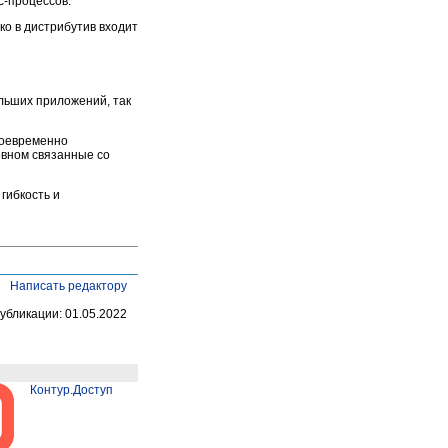
с-процессов.
ко в дистрибутив входит
льших приложений, так
воевременно
овном связанные со
гибкость и
Написать редактору
убликации: 01.05.2022
Контур.Доступ