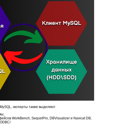
MySQL, эксперты также выделяют:
мы;
йсов WorkBench, SequelPro, DBVisualizer и Navicat DB;
yODBC/