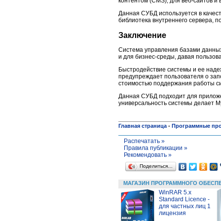
контентом (CMS), для веб-сайтов и
Данная СУБД используется в качест
библиотека внутреннего сервера, 
Заключение
Система управления базами данных
и для бизнес-среды, давая пользов
Быстродействие системы и ее наде
предупреждает пользователя о зап
стоимостью поддержания работы си
Данная СУБД подходит для приложен
универсальность системы делает M
Главная страница
-
Программные пр
Распечатать »
Правила публикации »
Рекомендовать »
Поделиться…
МАГАЗИН ПРОГРАММНОГО ОБЕСП
WinRAR 5.x
Standard Licence -
для частных лиц 1
лицензия