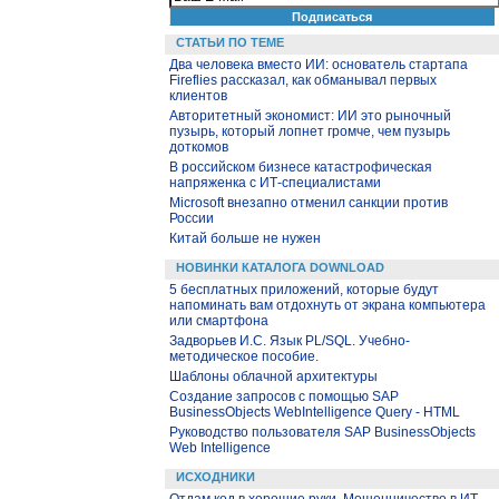
СТАТЬИ ПО ТЕМЕ
Два человека вместо ИИ: основатель стартапа
Fireflies рассказал, как обманывал первых
клиентов
Авторитетный экономист: ИИ это рыночный
пузырь, который лопнет громче, чем пузырь
доткомов
В российском бизнесе катастрофическая
напряженка с ИТ-специалистами
Microsoft внезапно отменил санкции против
России
Китай больше не нужен
НОВИНКИ КАТАЛОГА DOWNLOAD
5 бесплатных приложений, которые будут
напоминать вам отдохнуть от экрана компьютера
или смартфона
Задворьев И.С. Язык PL/SQL. Учебно-
методическое пособие.
Шаблоны облачной архитектуры
Создание запросов с помощью SAP
BusinessObjects WebIntelligence Query - HTML
Руководство пользователя SAP BusinessObjects
Web Intelligence
ИСХОДНИКИ