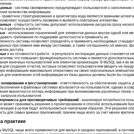
енение.
данных
- система своевременно предупреждает пользователя о заполнении 
ения количества информации.
- грамотное структурирование и архитектура кода являются важными аспекта
озволяют осуществлять проверки и выявлять повторные алгоритмы.
данных
- открытость системы допускает использование ресурсов сразу неско
ь и удобность в работе.
ных
- использование ограничений для элементов данных внутри одной или м
давать требования по поддержке целостности и применять их.
кличность системы позволяет определять и применять необходимые стандар
анных при обмене ими между системами, а также соглашениях об именах, ф
илах доступа.
нных
и их готовности к работе - в результате интеграции данные становятся 
ателям, что повышает функциональность системы и является дополнительн
ания конечных пользователей или клиентов организации. В MySQL как и во м
в для создания отчетов, которые позволяют пользователям вводить не пред
мую информацию максимально оперативно на своих персональных компьютера
ые для извлечения этой информации из базы данных должны были бы созда
 копирования и восстановления
- ответственность за обеспечение защиты 
беспечения в файловых системах возлагается на пользователя, однако в с
ения вероятности потерь информации при возникновении различных сбоев, 
 запросов пользователя.
мпромисса для противоречивых требований
- анализируя потребности поль
о может принимать решения о проектировании и способе использования баз
низации в целом будут использоваться наилучшим образом. Эти решения об
ть для самых важных приложений, причем чаще всего за счет менее критич
а практике
 MySQL чаще всего применяется для малых и средних приложений, в систем