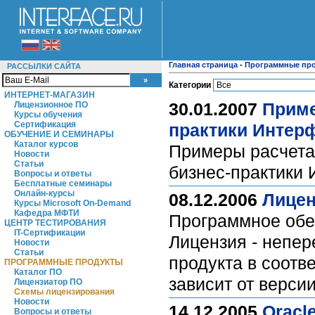
Главная страница
-
Программные пр
РАССЫЛКИ САЙТА
Категории
ИНТЕРНЕТ-МАГАЗИН
30.01.2007
Приме
Лицензионное ПО
Курсы обучения
Сертификация
практики Интер
ОБУЧЕНИЕ И СЕМИНАРЫ
Каталог курсов
Примеры расчета 
Новости
Статьи
бизнес-практики
Вопросы и ответы
Бесплатные семинары
Онлайн-курсы
08.12.2006
Лицен
Курсы Microsoft On-Demand
Кафедра МФТИ
Программное обес
ЦЕНТР ТЕСТИРОВАНИЯ
IT-Сертификации
Лицензия - непе
Новости
Статьи
продукта в соотв
ПРОГРАММНЫЕ ПРОДУКТЫ
Каталог ПО
зависит от верси
Лицензиатор ПО
Схемы лицензирования
Новости
14.12.2005
Oracl
Вопросы и ответы