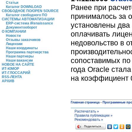
Статьи
Ранее при расче
Каталог DOWNLOAD
СВОБОДНОЕ ПО/OPEN SOURCE
принималось за о
Каталог свободного ПО
СИСТЕМЫ АВТОМАТИЗАЦИИ
установлены два
ERP-система iRenaissance
Документооборот
О КОМПАНИИ
оплачивать лице
Новости
Отзывы заказчиков
недовольство в о
Лицензии
Наши координаты
производительно
Программа партнерства
Наши партнеры
сопоставимых по 
Наши вакансии
НОВОЕ НА САЙТЕ
года Oracle стал
ИТ-ЮМОР
ИТ-ГЛОССАРИЙ
на коэффициент 
RSS-ЛЕНТА
АРХИВ
Главная страница
-
Программные пр
Распечатать »
Правила публикации »
Рекомендовать »
Поделиться…