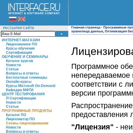
Главная страница
-
Программные пр
РАССЫЛКИ САЙТА
хранилища данных
,
Оптимизация би
ИНТЕРНЕТ-МАГАЗИН
Лицензионное ПО
Лицензирова
Курсы обучения
Сертификация
ОБУЧЕНИЕ И СЕМИНАРЫ
Каталог курсов
Программное об
Новости
Статьи
непередаваемое 
Вопросы и ответы
Бесплатные семинары
Онлайн-курсы
соответствии с л
Курсы Microsoft On-Demand
Кафедра МФТИ
версии программно
ЦЕНТР ТЕСТИРОВАНИЯ
IT-Сертификации
Новости
Распространение
Статьи
ПРОГРАММНЫЕ ПРОДУКТЫ
предоставления л
Каталог ПО
Лицензиатор ПО
Схемы лицензирования
"Лицензия"
- не
Новости
Вопросы и ответы