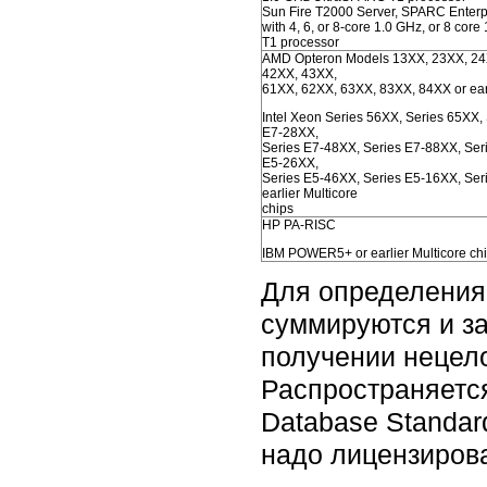
Sun Fire T2000 Server, SPARC Enterp
with 4, 6, or 8-core 1.0 GHz, or 8 co
T1 processor
AMD Opteron Models 13XX, 23XX, 24
42XX, 43XX,
61XX, 62XX, 63XX, 83XX, 84XX or earl
Intel Xeon Series 56XX, Series 65XX,
E7-28XX,
Series E7-48XX, Series E7-88XX, Ser
E5-26XX,
Series E5-46XX, Series E5-16XX, Ser
earlier Multicore
chips
HP PA-RISC
IBM POWER5+ or earlier Multicore ch
Для определения 
суммируются и з
получении нецело
Распространяется
Database Standard
надо лицензирова