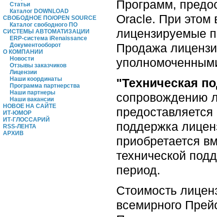
Программ, предо
Статьи
Каталог DOWNLOAD
Oracle. При этом
СВОБОДНОЕ ПО/OPEN SOURCE
Каталог свободного ПО
лицензируемые п
СИСТЕМЫ АВТОМАТИЗАЦИИ
ERP-система iRenaissance
Продажа лицензий
Документооборот
О КОМПАНИИ
Новости
уполномоченными
Отзывы заказчиков
Лицензии
Наши координаты
"Техническая п
Программа партнерства
Наши партнеры
сопровождению л
Наши вакансии
НОВОЕ НА САЙТЕ
предоставляется 
ИТ-ЮМОР
ИТ-ГЛОССАРИЙ
поддержка лиценз
RSS-ЛЕНТА
АРХИВ
приобретается вм
технической подд
период.
Стоимость лиценз
всемирного Прейск