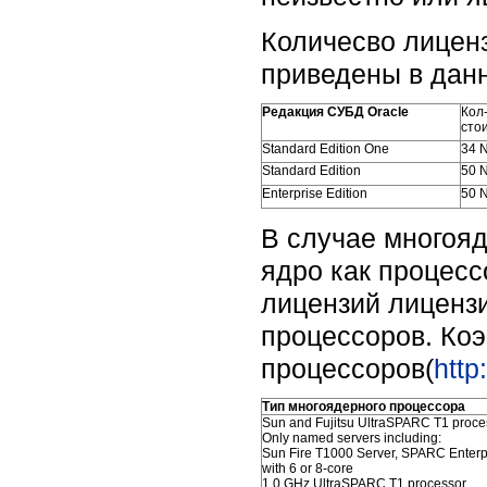
Количесво лиценз
приведены в данн
Редакция СУБД Oracle
Кол
сто
Standard Edition One
34 
Standard Edition
50 
Enterprise Edition
50 
В случае многоя
ядро как процесс
лицензий лиценз
процессоров. Ко
процессоров(
http
Тип многоядерного процессора
Sun and Fujitsu UltraSPARC T1 proces
Only named servers including:
Sun Fire T1000 Server, SPARC Enterp
with 6 or 8-core
1.0 GHz UltraSPARC T1 processor