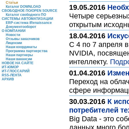
Статьи
19.05.2016
Необх
Каталог DOWNLOAD
СВОБОДНОЕ ПО/OPEN SOURCE
Четыре серьезных
Каталог свободного ПО
СИСТЕМЫ АВТОМАТИЗАЦИИ
открытым исходн
ERP-система iRenaissance
Документооборот
О КОМПАНИИ
18.04.2016
Искус
Новости
Отзывы заказчиков
С 4 по 7 апреля 
Лицензии
Наши координаты
Программа партнерства
NVIDIA, посвяще
Наши партнеры
Наши вакансии
интеллекту.
Подр
НОВОЕ НА САЙТЕ
ИТ-ЮМОР
01.04.2016
Измен
ИТ-ГЛОССАРИЙ
RSS-ЛЕНТА
АРХИВ
Переход на облач
сфере информаци
30.03.2016
К исп
потребителей те
Big Data - это с
данных много бол