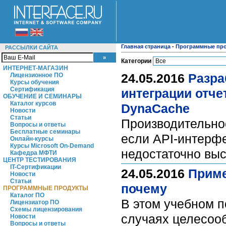
Главная страница
-
Программные пр
РАССЫЛКИ САЙТА
Категории
ИНТЕРНЕТ-МАГАЗИН
24.05.2016
Разра
Лицензионное ПО
Курсы обучения
Сертификация
интеграции отч
ОБУЧЕНИЕ И СЕМИНАРЫ
Каталог курсов
DynaCache
Новости
Статьи
Производительнос
Вопросы и ответы
Бесплатные семинары
если API-интерфе
Онлайн-курсы
Курсы Microsoft On-Demand
недостаточно вы
Кафедра МФТИ
ЦЕНТР ТЕСТИРОВАНИЯ
IT-Сертификации
24.05.2016
Приме
Новости
Статьи
почему
ПРОГРАММНЫЕ ПРОДУКТЫ
Каталог ПО
В этом учебном п
Лицензиатор ПО
Схемы лицензирования
случаях целесоо
Новости
Вопросы и ответы