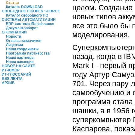
Статьи
целом. Создание 
Каталог DOWNLOAD
СВОБОДНОЕ ПО/OPEN SOURCE
новых типов акку
Каталог свободного ПО
СИСТЕМЫ АВТОМАТИЗАЦИИ
все это было бы 
ERP-система iRenaissance
Документооборот
О КОМПАНИИ
моделирования.
Новости
Отзывы заказчиков
Лицензии
Суперкомпьютерн
Наши координаты
Программа партнерства
назад, когда в I
Наши партнеры
Наши вакансии
Mark I - первый
НОВОЕ НА САЙТЕ
ИТ-ЮМОР
году Артур Саму
ИТ-ГЛОССАРИЙ
RSS-ЛЕНТА
701. Через пару 
АРХИВ
самообучению и о
программа стала 
шашки, а в 1956 
суперкомпьютер 
Каспарова, показ