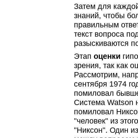
Затем для каждо
знаний, чтобы бо
правильным ответ
текст вопроса по
разыскиваются п
Этап
оценки
гипо
зрения, так как 
Рассмотрим, напр
сентября 1974 го
помиловал бывшег
Система Watson 
помиловал Никсон
"человек" из это
"Никсон". Один и