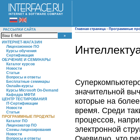
Главная страница
-
Программные пр
РАССЫЛКИ САЙТА
ИНТЕРНЕТ-МАГАЗИН
Интеллекту
Лицензионное ПО
Курсы обучения
Сертификация
ОБУЧЕНИЕ И СЕМИНАРЫ
Каталог курсов
Новости
Статьи
Вопросы и ответы
Суперкомпьютеро
Бесплатные семинары
Онлайн-курсы
значительной вы
Курсы Microsoft On-Demand
Кафедра МФТИ
которые на более
ЦЕНТР ТЕСТИРОВАНИЯ
IT-Сертификации
Новости
время. Среди так
Статьи
ПРОГРАММНЫЕ ПРОДУКТЫ
процессов, напр
Каталог ПО
Лицензиатор ПО
электронной стру
Схемы лицензирования
Новости
Очевидно, что ре
Вопросы и ответы