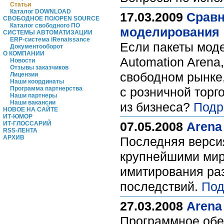
Статьи
Каталог DOWNLOAD
17.03.2009
Сравн
СВОБОДНОЕ ПО/OPEN SOURCE
Каталог свободного ПО
моделирования
СИСТЕМЫ АВТОМАТИЗАЦИИ
ERP-система iRenaissance
Если пакеты моде
Документооборот
О КОМПАНИИ
Automation Arena
Новости
Отзывы заказчиков
свободном рынке,
Лицензии
Наши координаты
Программа партнерства
с розничной торго
Наши партнеры
Наши вакансии
из бизнеса?
Подр
НОВОЕ НА САЙТЕ
ИТ-ЮМОР
07.05.2008
Arena
ИТ-ГЛОССАРИЙ
RSS-ЛЕНТА
АРХИВ
Последняя верси
крупнейшими миро
имитирования раз
последствий.
Под
27.03.2008
Arena 
Программное обе