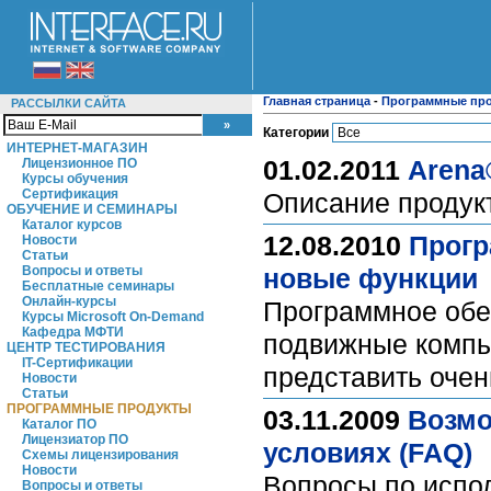
Главная страница
-
Программные пр
РАССЫЛКИ САЙТА
Категории
ИНТЕРНЕТ-МАГАЗИН
01.02.2011
Arena
Лицензионное ПО
Курсы обучения
Сертификация
Описание продукт
ОБУЧЕНИЕ И СЕМИНАРЫ
Каталог курсов
12.08.2010
Прогр
Новости
Статьи
Вопросы и ответы
новые функции
Бесплатные семинары
Онлайн-курсы
Программное обе
Курсы Microsoft On-Demand
Кафедра МФТИ
подвижные компь
ЦЕНТР ТЕСТИРОВАНИЯ
IT-Сертификации
представить оче
Новости
Статьи
ПРОГРАММНЫЕ ПРОДУКТЫ
03.11.2009
Возмо
Каталог ПО
Лицензиатор ПО
условиях (FAQ)
Схемы лицензирования
Новости
Вопросы по испо
Вопросы и ответы