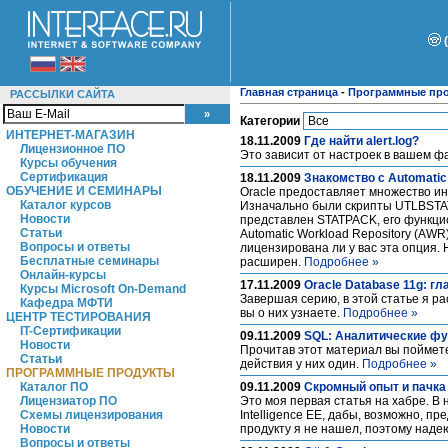
Главная страница
-
Программные пр
РАССЫЛКИ САЙТА
Категории
ИНТЕРНЕТ-МАГАЗИН
18.11.2009
Где найти alert.log?
Лицензионное ПО
Это зависит от настроек в вашем фай
Курсы обучения
Сертификация
18.11.2009
Знакомство с Automatic
ОБУЧЕНИЕ И СЕМИНАРЫ
Oracle предоставляет множество ин
Каталог курсов
Изначально были скрипты UTLBSTAT
Новости
представлен STATPACK, его функцио
Статьи
Automatic Workload Repository (AWR
Вопросы и ответы
лицензирована ли у вас эта опция. 
Бесплатные семинары
расширен.
Подробнее »
Онлайн-курсы
17.11.2009
Oracle Database 11g: г
Курсы Microsoft On-Demand
Завершая серию, в этой статье я ра
Кафедра МФТИ
вы о них узнаете.
Подробнее »
ЦЕНТР ТЕСТИРОВАНИЯ
IT-Сертификации
09.11.2009
SQL: Аналитические фу
Новости
Прочитав этот материал вы поймете
Статьи
действия у них один.
Подробнее »
ПРОГРАММНЫЕ ПРОДУКТЫ
Каталог ПО
09.11.2009
Скромный опыт и пачка 
Лицензиатор ПО
Это моя первая статья на хабре. В
Схемы лицензирования
Intelligence EE, дабы, возможно, пр
Новости
продукту я не нашел, поэтому наде
Вопросы и ответы