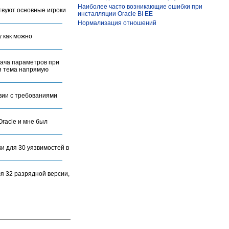
Наиболее часто возникающие ошибки при
твуют основные игроки
инсталляции Oracle BI EE
Нормализация отношений
у как можно
дача параметров при
ая тема напрямую
вии с требованиями
racle и мне был
и для 30 уязвимостей в
я 32 разрядной версии,