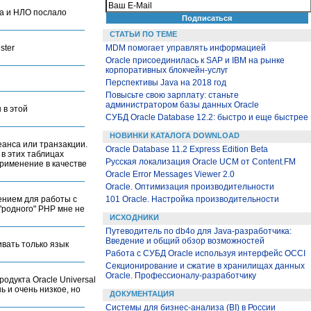
ста и НЛО послало
СТАТЬИ ПО ТЕМЕ
ster
MDM помогает управлять информацией
Oracle присоединилась к SAP и IBM на рынке
корпоративных блокчейн-услуг
Перспективы Java на 2018 год
Повысьте свою зарплату: станьте
администратором базы данных Oracle
 в этой
СУБД Oracle Database 12.2: быстро и еще быстрее
НОВИНКИ КАТАЛОГА DOWNLOAD
анса или транзакции.
Oracle Database 11.2 Express Edition Beta
в этих таблицах
Русская локализация Oracle UCM от Content.FM
применение в качестве
Oracle Error Messages Viewer 2.0
Oracle. Оптимизация производительности
рением для работы с
101 Oracle. Настройка производительности
"родного" PHP мне не
ИСХОДНИКИ
Путеводитель по db4o для Java-разработчика:
Введение и общий обзор возможностей
ивать только язык
Работа с СУБД Oracle используя интерфейс OCCI
Секционирование и сжатие в хранилищах данных
Oracle. Профессионалу-разработчику
одукта Oracle Universal
ь и очень низкое, но
ДОКУМЕНТАЦИЯ
Системы для бизнес-анализа (BI) в России