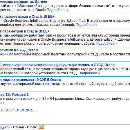
гических квадрантах Gartner
вый отчет "Магический квадрант для платформ бизнес аналитики", в нем учас
зусловно относится и Oracle
Подробнее »
с параметрами в Oracle BI EE+
acle Business Intelligence Enterprise Edition Plus. В этой заметки я расскаж
omplete) для формы с параметрами (prompt).
Подробнее »
т параметров в Oracle BI EE+
ы каким-образом работает связка промптов и отчетов или как устроена пере
тивными страницами в Oracle Business Intelligence Enterprise Edition+. Данн
аметров. Попытаюсь описать основные принципы работы.
Подробнее »
олитики в СУБД Oracle
кции по настройке парольной политики популярной СУБД Oracle в соответст
С, используя непривилегированную учетную запись в СУБД Oracle
орпоративной сети я получил непривилегированную учетную запись в СУБД O
ке сервера, на которой установлена эта СУБД.
Подробнее »
 последних уязвимостей СУБД Oracle
выпустила очередной пакет ежеквартальных обновлений, содержащий заплатк
se 11g Release 2
и доступны версии для 32 и 64 разрядного Linux. Скачиваем дистрибутив дл
е »
15
16
17
18
19
20
21
...
одукты
-
Статьи
-
Oracle