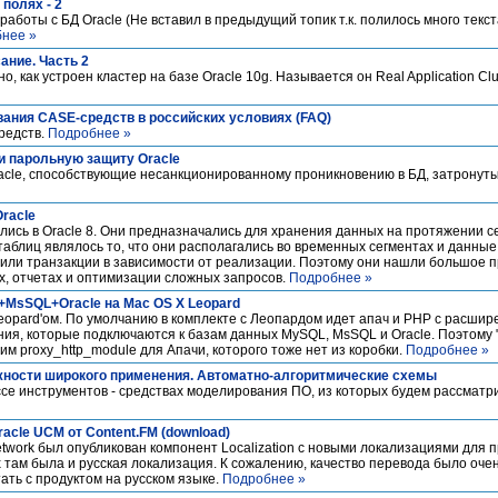
 полях - 2
я работы с БД Oracle (Не вставил в предыдущий топик т.к. полилось много тек
нее »
ание. Часть 2
о, как устроен кластер на базе Oracle 10g. Называется он Real Application Clu
ания CASE-средств в российских условиях (FAQ)
редств.
Подробнее »
и парольную защиту Oracle
cle, способствующие несанкционированному проникновению в БД, затронуты
racle
ись в Oracle 8. Они предназначались для хранения данных на протяжении се
аблиц являлось то, что они располагались во временных сегментах и данные 
 или транзакции в зависимости от реализации. Поэтому они нашли большое 
х, отчетах и оптимизации сложных запросов.
Подробнее »
MsSQL+Oracle на Mac OS X Leopard
 Leopard'ом. По умолчанию в комплекте с Леопардом идет апач и PHP с расши
ия, которые подключаются к базам данных MySQL, MsSQL и Oracle. Поэтому 
им proxy_http_module для Апачи, которого тоже нет из коробки.
Подробнее »
ности широкого применения. Автоматно-алгоритмические схемы
ассе инструментов - средствах моделирования ПО, из которых будем рассматр
acle UCM от Content.FM (download)
etwork был опубликован компонент Localization c новыми локализациями для пр
 там была и русская локализация. К сожалению, качество перевода было очен
ать с продуктом на русском языке.
Подробнее »