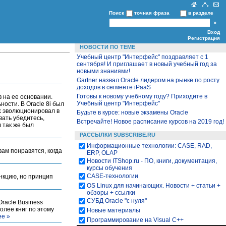
Поиск
точная фраза
в разделе
Вход
Регистрация
НОВОСТИ ПО ТЕМЕ
Учебный центр "Интерфейс" поздравляет с 1
сентября! И приглашает в новый учебный год за
новыми знаниями!
Gartner назвал Oracle лидером на рынке по росту
доходов в сегменте iPaaS
Готовы к новому учебному году? Приходите в
 на ее основании.
Учебный центр "Интерфейс"
ости. В Oracle 8i был
ck эволюционировал в
Будьте в курсе: новые экзамены Oracle
вать убедитесь,
Встречайте! Новое расписание курсов на 2019 год!
л так же был
РАССЫЛКИ SUBSCRIBE.RU
Информационные технологии: CASE, RAD,
вам понравятся, когда
ERP, OLAP
Новости ITShop.ru - ПО, книги, документация,
курсы обучения
CASE-технологии
нкцию, но принцип
OS Linux для начинающих. Новости + статьи +
обзоры + ссылки
СУБД Oracle "с нуля"
racle Business
более книг по этому
Новые материалы
е »
Программирование на Visual С++