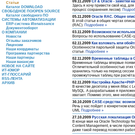
09.11.2009
C# & Oracle - заметки на
Статьи
Здесь я хочу привести свой код, дл
Каталог DOWNLOAD
процесс сохранения лесом).
Подроб
СВОБОДНОЕ ПО/OPEN SOURCE
Каталог свободного ПО
05.11.2009
Oracle RAC. Общее опис
СИСТЕМЫ АВТОМАТИЗАЦИИ
В этой статье в общих чертах описан
ERP-система iRenaissance
(RAC).
Подробнее »
Документооборот
03.11.2009
Возможности использов
О КОМПАНИИ
Вопросы по использованию CASE-с
Новости
Отзывы заказчиков
02.11.2009
Как взломать или обойт
Лицензии
Особенности парольной защиты Ora
Наши координаты
статье.
Подробнее »
Программа партнерства
Наши партнеры
02.11.2009
Временные таблицы в O
Наши вакансии
Временные таблицы впервые появил
НОВОЕ НА САЙТЕ
Отличительной особенностью этих т
ИТ-ЮМОР
хранились только на период сессии
ИТ-ГЛОССАРИЙ
промежуточных таблиц при расчёта
RSS-ЛЕНТА
02.11.2009
Настройка Apache+PHP+
АРХИВ
В качестве десктопа у меня iMac с
MySQL. А разрабатываю я приложен
хватает. Помимо этого, мне необход
30.10.2009
CASE-средства: возмож
Речь у нас пойдет о конкретном кл
UML
Подробнее »
27.10.2009
Русская локализация Or
В конце мая на Oracle Technology N
Content Management, в числе прочих
даже такой перевод позволял работ