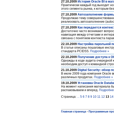
27.10.2009
История Oracle BI в ма
Практически каждый год выходит но
этого сегмента рынка, к которым бе
27.10.2009
Автозаполнение формы 
Продолжаю тему совершенствования Or
реализовать автозаполнение (autoc
27.10.2009
Как передается контекс
Достаточно часто возникают вопрос
навигация между отчетами и интерак
связана с понятием контекста пар
22.10.2009
Настройка парольной п
В статье описаны пошаговые инстру
стандарта PCIDSS.
Подробнее »
22.10.2009
Получение доступа к О
Однажды в ходе аудита очередной к
необходим доступ к командной стро
21.10.2009
Digital Security: обзор
В июле 2009 года компания Oracle 
различных продуктах.
Подробнее »
19.10.2009
Установка Oracle Databa
На момент написания материала был
распаковываем и вперед.
Подробне
Страница:
...
5
6
7
8
9
10
11
12
13
14
Главная страница
-
Программные пр