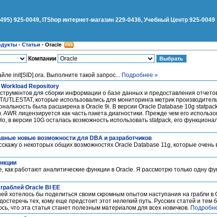
(495) 925-0049, ITShop интернет-магазин 229-0436, Учебный Центр 925-0049
одукты
-
Статьи
-
Oracle
Компании
ле init[SID].ora. Выполните такой запрос...
Подробнее »
 Workload Repository
струментов для сборки информации о базе данных и предоставления отчетов
/UTLESTAT, которые использовались для мониторинга метрик производительн
нальность была расширена в Oracle 9i. В версии Oracle Database 10g statpa
). AWR лицензируется как часть пакета диагностики. Прежде чем его использо
Но, в версии 10G осталась возможность использовать statpack, его функциона
лавные новые возможности для DBA и разработчиков
сскажу о некоторых общих возможностях Oracle Database 11g, которые очень 
нкции
, как работают аналитические функции в Oracle. Я рассмотрю только одну фу
граблей Oracle BI EE
 ней хотелось бы поделиться своим скромным опытом наступания на грабли в O
едостеречь тех, кому еще предстоит этот нелегкий путь. Русских статей и тем 
юсь, что эта статья станет полезным материалом для всех новичков.
Подробне