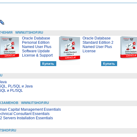
ЕЧЕНИЯ
WWW.ITSHOP.RU
Oracle Database
Oracle Database
Personal Edition
Standard Edition 2
Named User Plus
Named User Plus
Software Update
License
License & Support
RU
Java
SQL, PL/SQL и Java
SQL и PL/SQL
КЗАМЕНОВ
WWW.ITSHOP.RU
uman Capital Management Essentials
Technical Consultant Essentials
ervers Installation Essentials
TSHOP.RU