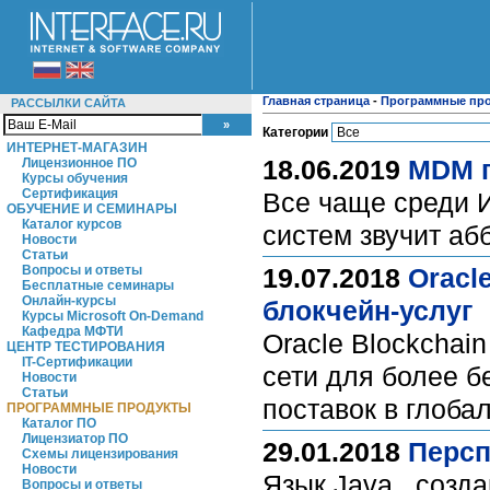
Главная страница
-
Программные пр
РАССЫЛКИ САЙТА
Категории
ИНТЕРНЕТ-МАГАЗИН
18.06.2019
MDM п
Лицензионное ПО
Курсы обучения
Сертификация
Все чаще среди 
ОБУЧЕНИЕ И СЕМИНАРЫ
Каталог курсов
систем звучит аб
Новости
Статьи
Вопросы и ответы
19.07.2018
Oracl
Бесплатные семинары
Онлайн-курсы
блокчейн-услуг
Курсы Microsoft On-Demand
Кафедра МФТИ
Oracle Blockchai
ЦЕНТР ТЕСТИРОВАНИЯ
IT-Сертификации
сети для более б
Новости
Статьи
поставок в глоб
ПРОГРАММНЫЕ ПРОДУКТЫ
Каталог ПО
Лицензиатор ПО
29.01.2018
Персп
Схемы лицензирования
Новости
Язык Java , созд
Вопросы и ответы