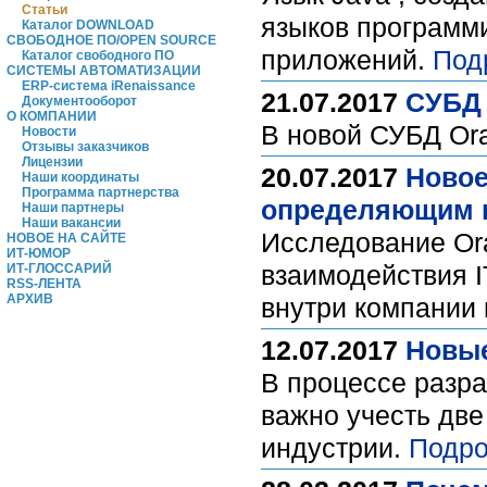
Статьи
языков программи
Каталог DOWNLOAD
СВОБОДНОЕ ПО/OPEN SOURCE
приложений.
Под
Каталог свободного ПО
СИСТЕМЫ АВТОМАТИЗАЦИИ
ERP-система iRenaissance
21.07.2017
СУБД 
Документооборот
О КОМПАНИИ
В новой СУБД Ora
Новости
Отзывы заказчиков
Лицензии
20.07.2017
Новое
Наши координаты
Программа партнерства
определяющим п
Наши партнеры
Наши вакансии
Исследование Ora
НОВОЕ НА САЙТЕ
ИТ-ЮМОР
взаимодействия I
ИТ-ГЛОССАРИЙ
RSS-ЛЕНТА
АРХИВ
внутри компании 
12.07.2017
Новые
В процессе разра
важно учесть дв
индустрии.
Подро