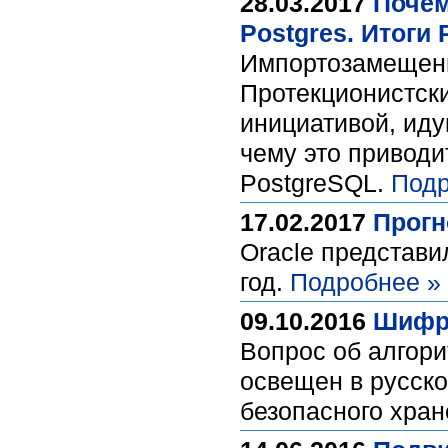
28.03.2017
Почем
Postgres. Итоги 
Импортозамещени
Протекционистск
инициативой, иду
чему это приводи
PostgreSQL.
Подр
17.02.2017
Прогн
Oracle представи
год.
Подробнее »
09.10.2016
Шифро
Вопрос об алгор
освещен в русско
безопасного хран