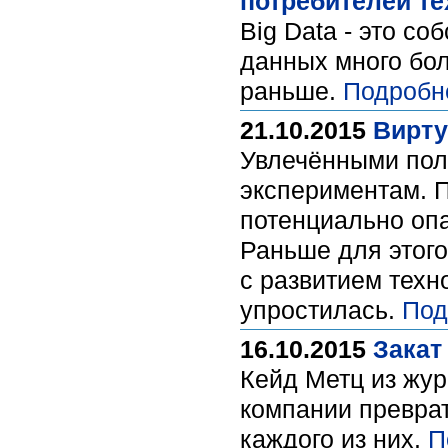
потребителей те
Big Data - это с
данных много бол
раньше.
Подробн
21.10.2015
Вирту
Увлечёнными поль
экспериментам. 
потенциально опа
Раньше для этого
с развитием техн
упростилась.
Под
16.10.2015
Закат
Кейд Метц из жур
компании преврат
каждого из них.
П