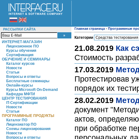
Главная страница
-
Программные пр
РАССЫЛКИ САЙТА
Категории
ИНТЕРНЕТ-МАГАЗИН
21.08.2019
Как с
Лицензионное ПО
Курсы обучения
Сертификация
Стоимость разраб
ОБУЧЕНИЕ И СЕМИНАРЫ
Каталог курсов
17.03.2019
Метод
Новости
Статьи
Вопросы и ответы
Протестировав у
Бесплатные семинары
Онлайн-курсы
порядок их тест
Курсы Microsoft On-Demand
Кафедра МФТИ
28.02.2019
Метод
ЦЕНТР ТЕСТИРОВАНИЯ
IT-Сертификации
Новости
документ "Метод
Статьи
ПРОГРАММНЫЕ ПРОДУКТЫ
актов, определя
Каталог ПО
Лицензиатор ПО
при обработке п
Схемы лицензирования
Новости
персональных да
Вопросы и ответы