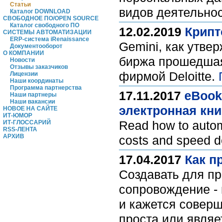
Статьи
видов деятельнос
Каталог DOWNLOAD
СВОБОДНОЕ ПО/OPEN SOURCE
Каталог свободного ПО
12.02.2019
Крипт
СИСТЕМЫ АВТОМАТИЗАЦИИ
ERP-система iRenaissance
Gemini, как утве
Документооборот
О КОМПАНИИ
биржа прошедшая
Новости
Отзывы заказчиков
фирмой Deloitte.
Лицензии
Наши координаты
Программа партнерства
17.11.2017
eBook
Наши партнеры
Наши вакансии
электронная кни
НОВОЕ НА САЙТЕ
ИТ-ЮМОР
Read how to automa
ИТ-ГЛОССАРИЙ
RSS-ЛЕНТА
АРХИВ
costs and speed de
17.04.2017
Как п
Создавать для п
сопровождение - 
и кажется совер
проста или являе