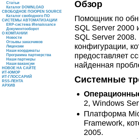
Обзор
Статьи
Каталог DOWNLOAD
СВОБОДНОЕ ПО/OPEN SOURCE
Каталог свободного ПО
Помощник по обно
СИСТЕМЫ АВТОМАТИЗАЦИИ
ERP-система iRenaissance
SQL Server 2000 
Документооборот
О КОМПАНИИ
SQL Server 2008.
Новости
Отзывы заказчиков
конфигурации, ко
Лицензии
Наши координаты
предоставляет сс
Программа партнерства
Наши партнеры
найденная пробл
Наши вакансии
НОВОЕ НА САЙТЕ
ИТ-ЮМОР
Системные тр
ИТ-ГЛОССАРИЙ
RSS-ЛЕНТА
АРХИВ
Операционные
2, Windows Ser
Платформа Mic
Framework, кот
2005.