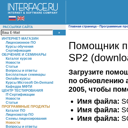
Главная страница
-
Программные пр
РАССЫЛКИ САЙТА
ИНТЕРНЕТ-МАГАЗИН
Помощник по
Лицензионное ПО
Курсы обучения
Сертификация
SP2 (downlo
ОБУЧЕНИЕ И СЕМИНАРЫ
Каталог курсов
Новости
Статьи
Загрузите помощ
Вопросы и ответы
Бесплатные семинары
по обновлению а
Онлайн-курсы
Курсы Microsoft On-Demand
Кафедра МФТИ
2005, чтобы пом
ЦЕНТР ТЕСТИРОВАНИЯ
IT-Сертификации
Новости
Имя файла:
S
Статьи
ПРОГРАММНЫЕ ПРОДУКТЫ
Имя файла:
S
Каталог ПО
Лицензиатор ПО
Имя файла:
S
Схемы лицензирования
Новости
Вопросы и ответы