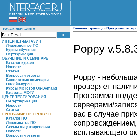
Главная страница
-
Программные пр
РАССЫЛКИ САЙТА
ИНТЕРНЕТ-МАГАЗИН
Poppy v.5.8.
Лицензионное ПО
Курсы обучения
Сертификация
ОБУЧЕНИЕ И СЕМИНАРЫ
Каталог курсов
Новости
Статьи
Poppy - небольша
Вопросы и ответы
Бесплатные семинары
проверяет налич
Онлайн-курсы
Курсы Microsoft On-Demand
Кафедра МФТИ
Программа подде
ЦЕНТР ТЕСТИРОВАНИЯ
IT-Сертификации
серверами/запися
Новости
Статьи
вас в случае при
ПРОГРАММНЫЕ ПРОДУКТЫ
Каталог ПО
сопровождением,
Лицензиатор ПО
Схемы лицензирования
всплывающего ок
Новости
Вопросы и ответы