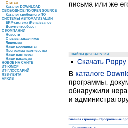
письма или же его
Статьи
Каталог DOWNLOAD
СВОБОДНОЕ ПО/OPEN SOURCE
Каталог свободного ПО
СИСТЕМЫ АВТОМАТИЗАЦИИ
ERP-система iRenaissance
Документооборот
О КОМПАНИИ
Новости
Отзывы заказчиков
Лицензии
Наши координаты
Программа партнерства
ФАЙЛЫ ДЛЯ ЗАГРУЗКИ
Наши партнеры
Наши вакансии
Скачать Poppy v
НОВОЕ НА САЙТЕ
ИТ-ЮМОР
ИТ-ГЛОССАРИЙ
В
каталоге Downl
RSS-ЛЕНТА
АРХИВ
программы, докум
обнаружили нера
и администратору
Главная страница
-
Программные пр
Распечатать »